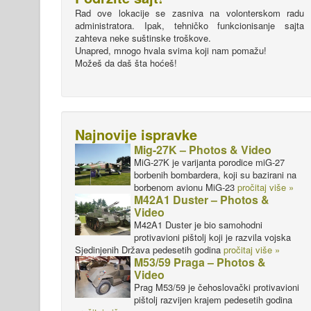
Rad ove lokacije se zasniva na volonterskom radu
administratora. Ipak, tehničko funkcionisanje sajta
zahteva neke suštinske troškove.
Unapred, mnogo hvala svima koji nam pomažu!
Možeš da daš šta hoćeš!
Najnovije ispravke
Mig-27K – Photos & Video
MiG-27K je varijanta porodice miG-27
borbenih bombardera, koji su bazirani na
borbenom avionu MiG-23
pročitaj više »
M42A1 Duster – Photos &
Video
M42A1 Duster je bio samohodni
protivavioni pištolj koji je razvila vojska
Sjedinjenih Država pedesetih godina
pročitaj više »
M53/59 Praga – Photos &
Video
Prag M53/59 je čehoslovački protivavioni
pištolj razvijen krajem pedesetih godina