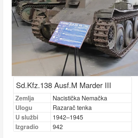
Sd.Kfz.138 Ausf.M Marder III
Zemlja
Nacistička Nemačka
Ulogu
Razarač tenka
U službi
1942–1945
Izgradio
942