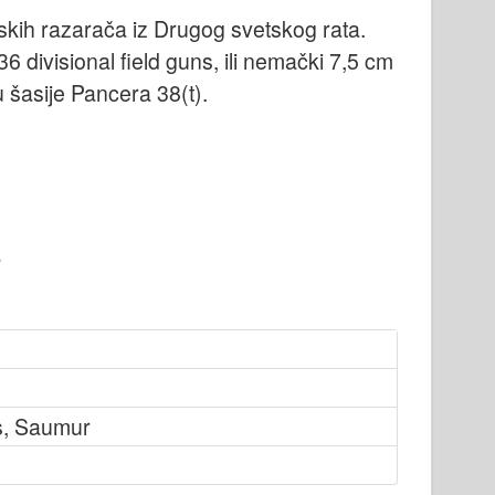
skih razarača iz Drugog svetskog rata.
6 divisional field guns, ili nemački 7,5 cm
šasije Pancera 38(t).
s, Saumur