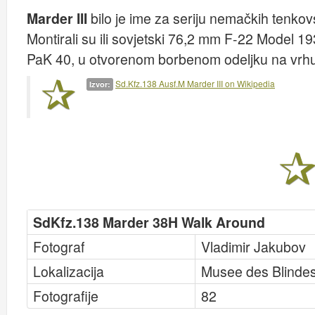
Marder III
bilo je ime za seriju nemačkih tenkov
Montirali su ili sovjetski 76,2 mm F-22 Model 193
PaK 40, u otvorenom borbenom odeljku na vrhu 
Sd.Kfz.138 Ausf.M Marder III on Wikipedia
Izvor:
SdKfz.138 Marder 38H Walk Around
Fotograf
Vladimir Jakubov
Lokalizacija
Musee des Blinde
Fotografije
82