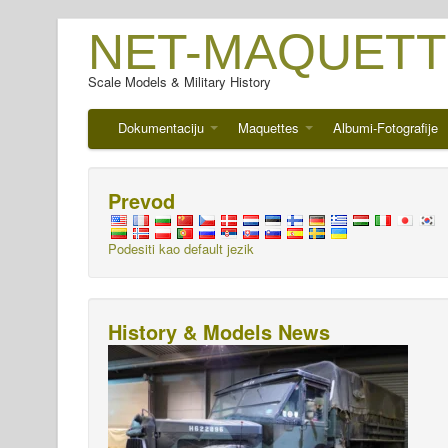
NET-MAQUETT
Scale Models & Military History
Dokumentaciju
Maquettes
Albumi-Fotografije
Prevod
Podesiti kao default jezik
History & Models News