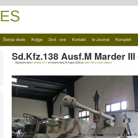
ES
Šetnja okolo
Knjige
Dvd - ove
Kontakt
le Journal
Kompleti
Sd.Kfz.138 Ausf.M Marder II
Objavljeno dana
5 oktobar 2011
Izmenjeno dana
28 August 2025
po
SdKfz.000
|
Ostavi odgovor