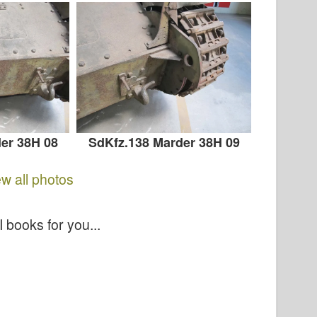
er 38H 08
SdKfz.138 Marder 38H 09
ew all photos
 books for you...