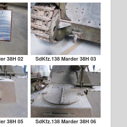
er 38H 02
SdKfz.138 Marder 38H 03
er 38H 05
SdKfz.138 Marder 38H 06