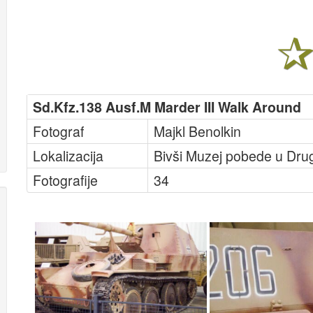
Sd.Kfz.138 Ausf.M Marder III Walk Around
Fotograf
Majkl Benolkin
Lokalizacija
Bivši Muzej pobede u Dru
Fotografije
34