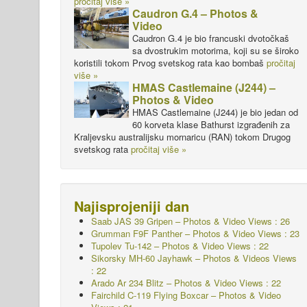
pročitaj više »
Caudron G.4 – Photos &
Video
Caudron G.4 je bio francuski dvotočkaš
sa dvostrukim motorima, koji su se široko
koristili tokom Prvog svetskog rata kao bombaš
pročitaj
više »
HMAS Castlemaine (J244) –
Photos & Video
HMAS Castlemaine (J244) je bio jedan od
60 korveta klase Bathurst izgrađenih za
Kraljevsku australijsku mornaricu (RAN) tokom Drugog
svetskog rata
pročitaj više »
Najisprojeniji dan
Saab JAS 39 Gripen – Photos & Video Views : 26
Grumman F9F Panther – Photos & Video Views : 23
Tupolev Tu-142 – Photos & Video Views : 22
Sikorsky MH-60 Jayhawk – Photos & Videos Views
: 22
Arado Ar 234 Blitz – Photos & Video Views : 22
Fairchild C-119 Flying Boxcar – Photos & Video