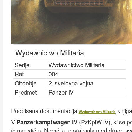
Wydawnictwo Militaria
Serije
Wydawnictwo Militaria
Ref
004
Obdobje
2. svetovna vojna
Predmet
Panzer IV
Podpisana dokumentacija
knjiga
Wydawnictwo Militaria
V
Panzerkampfwagen IV
(PzKpfW IV), ki se 
je nacistična Nemčija uporabljala med drugo sv