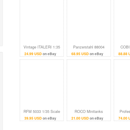
Vintage ITALERI 1:35
Panzerstahl 88004
COBI
Panzer IV Ausf.H
Panzer IV Ausf. F2
Hero
24.99 USD
on eBay
68.95 USD
on eBay
88.88
German Medium Tank
Unidentified Unit Russia
Panzer 
Model Kit #236
1/72 Scale Model
304
RFM 5033 1/35 Scale
ROCO Minitanks
Profes
Sd.Kfz. 161 Panzer IV
Panzer IV Ausf.H
1/35 K
39.95 USD
on eBay
21.00 USD
on eBay
74.00
Ausf. J Late Production
VG+/NM
Panz
- All New 2019
D