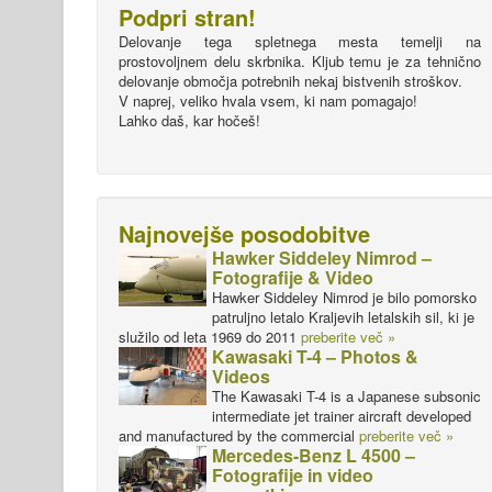
Podpri stran!
Delovanje tega spletnega mesta temelji na
prostovoljnem delu skrbnika. Kljub temu je za tehnično
delovanje območja potrebnih nekaj bistvenih stroškov.
V naprej, veliko hvala vsem, ki nam pomagajo!
Lahko daš, kar hočeš!
Najnovejše posodobitve
Hawker Siddeley Nimrod –
Fotografije & Video
Hawker Siddeley Nimrod je bilo pomorsko
patruljno letalo Kraljevih letalskih sil, ki je
služilo od leta 1969 do 2011
preberite več »
Kawasaki T-4 – Photos &
Videos
The Kawasaki T-4 is a Japanese subsonic
intermediate jet trainer aircraft developed
and manufactured by the commercial
preberite več »
Mercedes-Benz L 4500 –
Fotografije in video