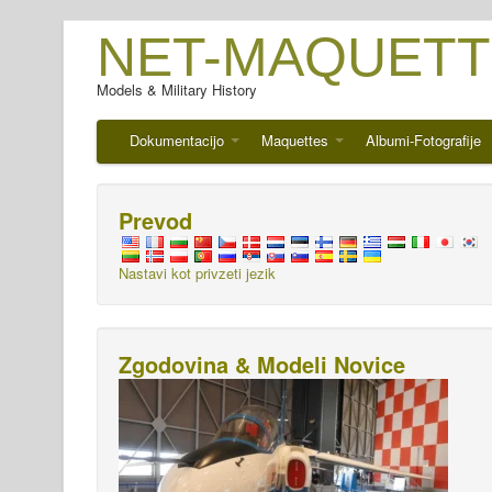
NET-MAQUETT
Models & Military History
Dokumentacijo
Maquettes
Albumi-Fotografije
Prevod
Nastavi kot privzeti jezik
Zgodovina & Modeli Novice