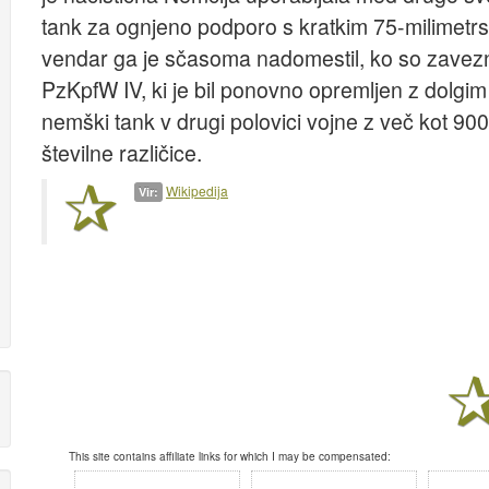
tank za ognjeno podporo s kratkim 75-milimetr
vendar ga je sčasoma nadomestil, ko so zavezniš
PzKpfW IV, ki je bil ponovno opremljen z dolgim 
nemški tank v drugi polovici vojne z več kot 900
številne različice.
Wikipedija
Vir:
This site contains affiliate links for which I may be compensated: