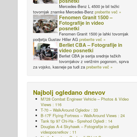
posnetki
Mercedes-Benz L 4500 je bil težki
tovornjak znamke Mercedes-Benz
preberite več »
Fenomen Granit 1500 –
Fotografije in video
posnetki
Fenomen Granit 1500 je lahki tovornjak
podjetja Gustav Hiller AG
preberite več »
Berliet CBA – Fotografije in
video posnetki
Berliet CBA je serija srednje težkih
tovornjakov z verižnim pogonom, sprva
za vojsko, kasneje pa tudi za
preberite več »
Najbolj ogledano dnevov
M728 Combat Engineer Vehicle – Photos & Video
Views : 116
T-70 – WalkAround
Ogledov : 33
B-17F Flying Fortress – WalkAround Views : 24
Tank tip 97 Chi-Ha - Sprehod Ogledi : 14
Douglas A-4 Skyhawk – Fotografije in ogledi
videoposnetkov : 11