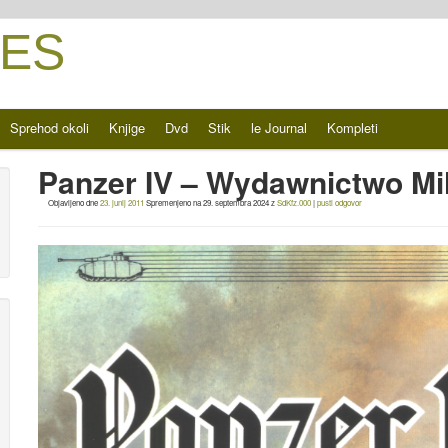
ES
Sprehod okoli
Knjige
Dvd
Stik
le Journal
Kompleti
Panzer IV – Wydawnictwo Mil
Objavljeno dne
23. junij 2011
Spremenjeno na
29. septembra 2024
z
SdKfz.000
|
pusti odgovor