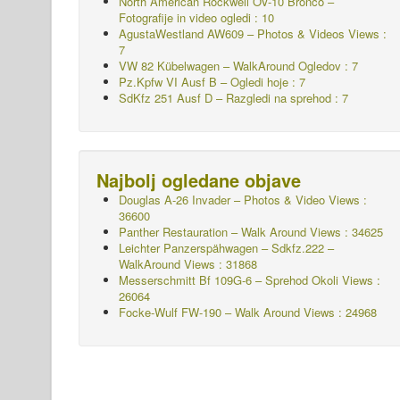
North American Rockwell OV-10 Bronco –
Fotografije in video ogledi : 10
AgustaWestland AW609 – Photos & Videos Views :
7
VW 82 Kübelwagen – WalkAround
Ogledov : 7
Pz.Kpfw VI Ausf B – Ogledi hoje : 7
SdKfz 251 Ausf D – Razgledi na sprehod : 7
Najbolj ogledane objave
Douglas A-26 Invader – Photos & Video Views :
36600
Panther Restauration – Walk Around Views : 34625
Leichter Panzerspähwagen – Sdkfz.222 –
WalkAround
Views : 31868
Messerschmitt Bf 109G-6 – Sprehod Okoli
Views :
26064
Focke-Wulf FW-190 – Walk Around Views : 24968