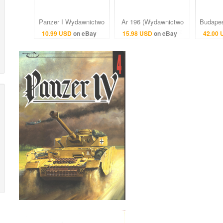
Panzer I Wydawnictwo
Ar 196 (Wydawnictwo
Budapes
Militaria 10 Janusz
Militaria 53) - Janusz
Paper
10.99 USD
on eBay
15.98 USD
on eBay
42.00
Ledwoch
Ledwoch
Swiri
Niedog