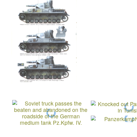
Soviet truck passes the 
abandoned on the roadsi
German medium tank Pz.K
Knocked out Panzer IV lan
Panzerkampfwagen IV