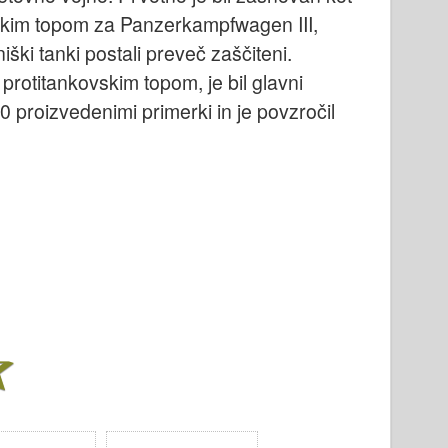
skim topom za Panzerkampfwagen III,
ki tanki postali preveč zaščiteni.
protitankovskim topom, je bil glavni
0 proizvedenimi primerki in je povzročil