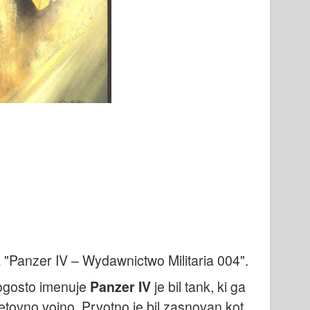
 "Panzer IV – Wydawnictwo Militaria 004".
pogosto imenuje
Panzer IV
je bil tank, ki ga
etovno vojno. Prvotno je bil zasnovan kot