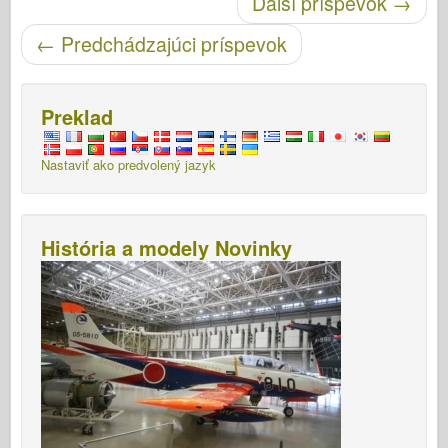
Ďalší príspevok
→
←
Predchádzajúci príspevok
Preklad
Nastaviť ako predvolený jazyk
História a modely Novinky