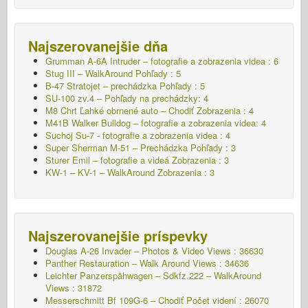
Najszerovanejšie dňa
Grumman A-6A Intruder – fotografie a zobrazenia videa : 6
Stug III – WalkAround Pohľady : 5
B-47 Stratojet – prechádzka Pohľady : 5
SU-100 zv.4 – Pohľady na prechádzky: 4
M8 Chrt Ľahké obrnené auto – Chodiť
Zobrazenia : 4
M41B Walker Bulldog – fotografie a zobrazenia videa: 4
Suchoj Su-7 - fotografie a zobrazenia videa : 4
Super Sherman M-51 – Prechádzka Pohľady : 3
Sturer Emil – fotografie a videá Zobrazenia : 3
KW-1 – KV-1 – WalkAround
Zobrazenia : 3
Najszerovanejšie príspevky
Douglas A-26 Invader – Photos & Video Views : 36630
Panther Restauration – Walk Around Views : 34636
Leichter Panzerspähwagen – Sdkfz.222 – WalkAround
Views : 31872
Messerschmitt Bf 109G-6 – Chodiť
Počet videní : 26070