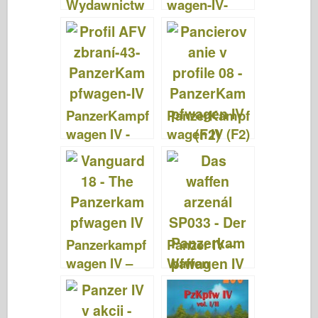
Wydawnictw
wagen-IV-
o Militaria 147
Medium-
Tank-1939-
1945 –
Concord 6081
PanzerKampf
PanzerKampf
wagen IV -
wagen IV (F2)
AFV zbrane
– Brnenie v
43
profile 008
Panzerkampf
Panzer IV –
wagen IV –
Waffen
VANGUARD
Arsenal
18
Špeciál 33