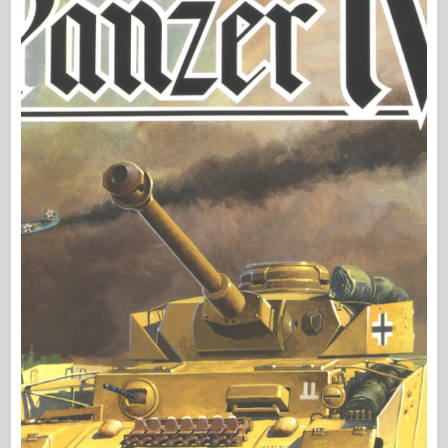
Vydavateľstvo Osprey
Letka Signál
TankPower (Sila nádrže)
Nákladné vozidlá a nádrže
Waffen-Arsenal
Wydawnictwo Militaria
Maquettes (Maquettes)
Akadémia
Modely esa
Klub AFV
Airfix
Vzdušné sily
AZ Model
Čierny pes