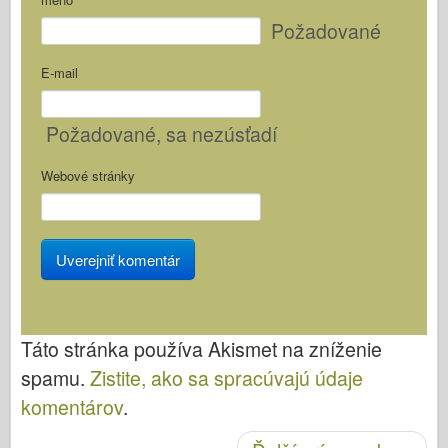
Požadované
E-mail
Požadované
, sa nezúsťadí
Webové stránky
Táto stránka používa Akismet na zníženie
spamu.
Zistite, ako sa spracúvajú údaje
komentárov
.
Po navigácii