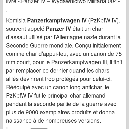
livre «Panzer IV – Wydawnictwo Militaria 004»
Italeri (12.
.
Legenda
Komisia
Panzerkampfwagen IV
(PzKpfW IV),
Meng Model
souvent appelé
Panzer IV
était un char
Tamiya
d’assaut utilisé par l’Allemagne nazie durant la
Tristar
Seconde Guerre mondiale. Conçu initialement
Trumpeter (Volút)
comme char d’appui-feu, avec un canon de 75
Zvezda
mm court, pour le Panzerkampfwagen III, il finit
Fotky na aplikáciu Albumy
par remplacer ce dernier quand les chars
Chodiť
alliés devinrent trop protégés pour celui-ci.
Rééquipé avec un canon long antichar, le
Knihy
PzKpfW IV fut le principal char allemand
Dvd
pendant la seconde partie de la guerre avec
Kontakt
plus de 9000 exemplaires produits et donna
le Denník
naissance à de nombreuses versions.
Súpravy