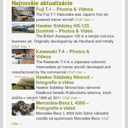
Najnovšie aktualizácie
Fuji T-1 – Photos & Videos
The Fuji T-1 Hatsutaka was Japan's first jet-
powered trainer aircraft
čítať viac »
Hawker Siddeley HS-125
Dominie – Photos & Video
The British Aerospace 125 is a twinjet mid-size
business jet. Originally developed by de Havilland and initially
čítať viac »
Kawasaki T-4 – Photos &
Videos
The Kawasaki T-4 is a Japanese subsonic
intermediate jet trainer aircraft developed and
manufactured by the commercial
čítať viac »
Hawker Siddeley Nimrod –
fotografie a video
Hawker Siddeley Nimrod bolo námorné
hliadkové lietadlo Kráľovského letectva, ktoré
slúžilo v rokoch 1969 až 2011
čítať viac »
Mercedes-Benz L 4500 –
Fotografie a videá
Mercedes-Benz L 4500 bolo ťažké nákladné
vozidlo od spoločnosti Mercedes-Benz
čítať
viac »