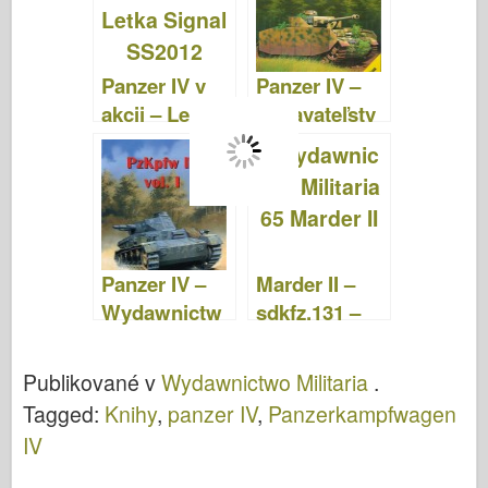
Panzer IV v
Panzer IV –
akcii – Letka
Vydavateľstv
Signal
o 250
SS2012
Panzer IV –
Marder II –
Wydawnictw
sdkfz.131 –
o Militaria 141
Wydawnictw
o Militaria 065
Publikované v
Wydawnictwo Militaria
.
Tagged:
Knihy
,
panzer IV
,
Panzerkampfwagen
IV