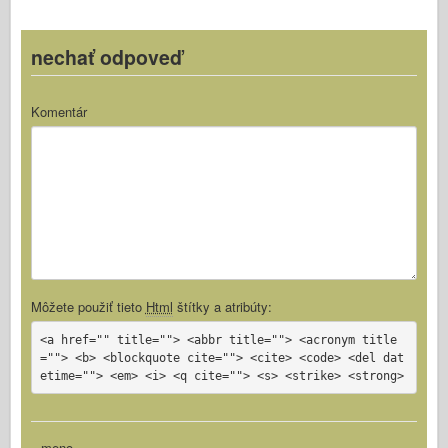
nechať odpoveď
Komentár
Môžete použiť tieto
Html
štítky a atribúty:
<a href="" title=""> <abbr title=""> <acronym title
=""> <b> <blockquote cite=""> <cite> <code> <del dat
etime=""> <em> <i> <q cite=""> <s> <strike> <strong>
meno