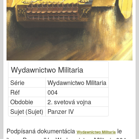
Bronco (Bronco)
Cyber-Hobby (Počítačový koníček)
Dnepromodel (Dnepromodel)
Dragon
Eduard
E.T. Model
Jemné formy
Wydawnictwo Militaria
Sily Valoru
Série
Wydawnictwo Militaria
FriulModel
Réf
004
Hasegawa
Obdobie
2. svetová vojna
Heller
Sujet (Sujet)
Panzer IV
HobbyBoss (Slovenský)
Modely IBG
Podpísaná dokumentácia
le
Icm
Wydawnictwo Militaria