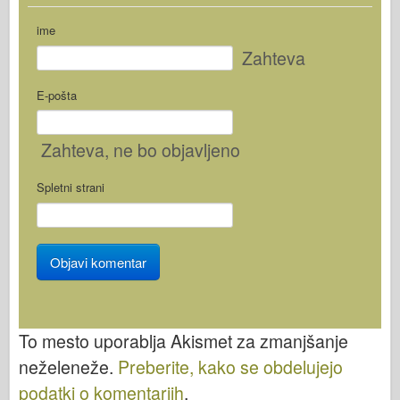
ime
Zahteva
E-pošta
Zahteva
, ne bo objavljeno
Spletni strani
To mesto uporablja Akismet za zmanjšanje
neželeneže.
Preberite, kako se obdelujejo
podatki o komentarjih
.