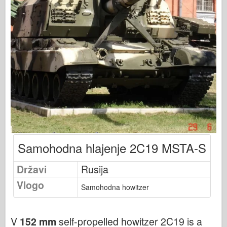
Založnost Osprey
Signal eskadrilje
Tankpower
Tovornjaki & tanki
Waffen-Arsenal
Wydawnictwo Militaria
Maquettes
Akademija
Modeli Ace
Samohodna hlajenje 2C19 MSTA-S
Klub AFV
Državi
Airfix
Rusija
Vlogo
Letalstvo
Samohodna howitzer
AZ Model
Črni pes
V
152 mm
self-propelled howitzer 2C19 is a