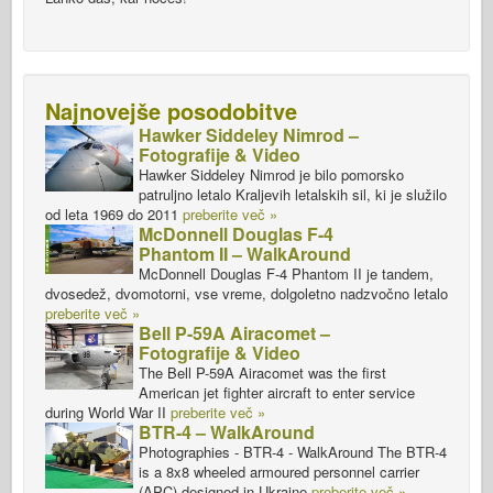
Najnovejše posodobitve
Hawker Siddeley Nimrod –
Fotografije & Video
Hawker Siddeley Nimrod je bilo pomorsko
patruljno letalo Kraljevih letalskih sil, ki je služilo
od leta 1969 do 2011
preberite več »
McDonnell Douglas F-4
Phantom II – WalkAround
McDonnell Douglas F-4 Phantom II je tandem,
dvosedež, dvomotorni, vse vreme, dolgoletno nadzvočno letalo
preberite več »
Bell P-59A Airacomet –
Fotografije & Video
The Bell P-59A Airacomet was the first
American jet fighter aircraft to enter service
during World War II
preberite več »
BTR-4 – WalkAround
Photographies - BTR-4 - WalkAround The BTR-4
is a 8x8 wheeled armoured personnel carrier
(APC) designed in Ukraine
preberite več »