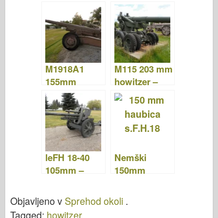
pištola M1927
Okoli
– Fotografije
& Video
M1918A1
M115 203 mm
155mm
howitzer –
Howitzer –
Sprehod
Sprehod
Okoli
Okoli
leFH 18-40
Nemški
105mm –
150mm
WalkAround
s.F.H.18
Howitzer –
Objavljeno v
Sprehod okoli
.
Sprehod
Tagged:
howitzer