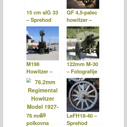
o
n
15 cm sIG 33
QF 4,5-palec
k
– Sprehod
howitzer –
naokoli
Fotografije &
Video
M198
122mm M-30
Howitzer –
– Fotografije
Fotografije &
& Video
Video
76 mm
LeFH18-40 –
polkovna
Sprehod