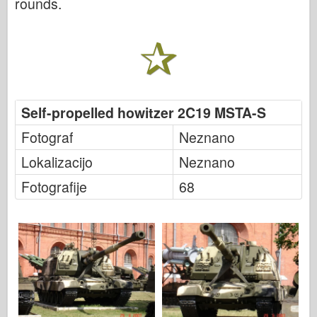
rounds.
Italeri
Legenda
Meng Model
Tamiya
Tristar
Self-propelled howitzer 2C19 MSTA-S
Trobentač
Fotograf
Neznano
Zvezda
Lokalizacijo
Neznano
Albumi-Fotografije
Fotografije
68
Sprehod okoli
Knjige
Dvd
Stik
le Journal
Kompleti