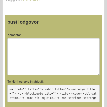
Okoli
pusti odgovor
Komentar
Te
Html
oznake in atributi:
<a href="" title=""> <abbr title=""> <acronym title
=""> <b> <blockquote cite=""> <cite> <code> <del dat
etime=""> <em> <i> <q cite=""> <s> <strike> <strong>