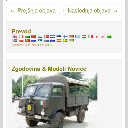
Pošišci navigacijo
←
Prejšnja objava
Naslednja objava
→
Prevod
Nastavi kot privzeti jezik
Zgodovina & Modeli Novice