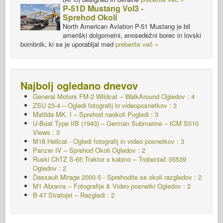
P-51D Mustang Vol3 -
Sprehod Okoli
North American Aviation P-51 Mustang je bil
ameriški dolgometni, enosedežni borec in lovski
bombnik, ki se je uporabljal med
preberite več »
Najbolj ogledano dnevov
General Motors FM-2 Wildcat – WalkAround
Ogledov : 4
ZSU 23-4 – Ogledi fotografij in videoposnetkov : 3
Matilda MK. I – Sprehod naokoli Pogledi : 3
U-Boat Type IIB (1943) – German Submarine – ICM S010
Views : 3
M18 Hellcat - Ogledi fotografij in video posnetkov : 3
Panzer IV – Sprehod Okoli Ogledov : 2
Ruski ChTZ S-65 Traktor s kabino – Trobentač 05539
Ogledov : 2
Dassault Mirage 2000-5 - Sprehodite se okoli razgledov : 2
M1 Abrams – Fotografije & Video posnetki Ogledov : 2
B-47 Stratojet – Razgledi : 2