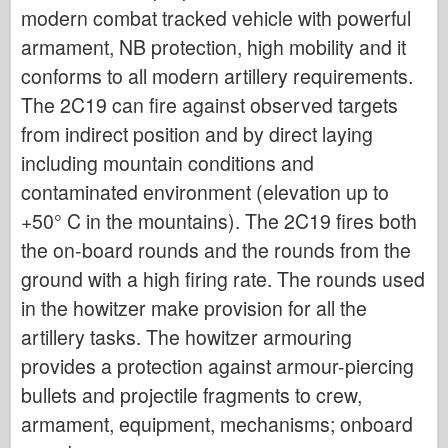
Bronco
modern combat tracked vehicle with powerful
Kiber-hobi
armament, NB protection, high mobility and it
conforms to all modern artillery requirements.
Dnepromodel
The 2C19 can fire against observed targets
Dragon
from indirect position and by direct laying
Eduard
including mountain conditions and
E.T. Model
contaminated environment (elevation up to
Fine plesni
+50° C in the mountains). The 2C19 fires both
Sile valorja
the on-board rounds and the rounds from the
FriulModel
ground with a high firing rate. The rounds used
Hasegawa
in the howitzer make provision for all the
Heller
artillery tasks. The howitzer armouring
provides a protection against armour-piercing
HobbyBoss
bullets and projectile fragments to crew,
Modeli IBG
armament, equipment, mechanisms; onboard
Icm