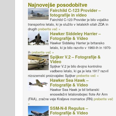
Najnovejše posodobitve
Fairchild C-123 Provider –
fotografije in video
Fairchild C-123 Provider je bilo vojaško
transportno letalo, ki je služilo v letalskih silah ZDA in
drugih
preberite več »
Hawker Siddeley Harrier –
Fotografije & Video
Hawker Siddeley Harrier je britansko
letalo, ki je bilo razvito v 1960-ih in 1970-
ih
preberite več »
Spijker V.2 – Fotografije &
Video
Spijker V.2 je bilo dvojno kontrolno
vadbeno letalo, ki ga je leta 1917 razvil
nizozemski proizvajalec Spijker
preberite več »
Hawker Sea Hawk –
Fotografije & Video
Hawker Sea Hawk je bil britanski
enosedežni letalonobojec flote Air Arm
(FAA), zračne veje Kraljeve mornarice (RN)
preberite več
»
SSM-N-8 Regulus –
Fotografije & Video