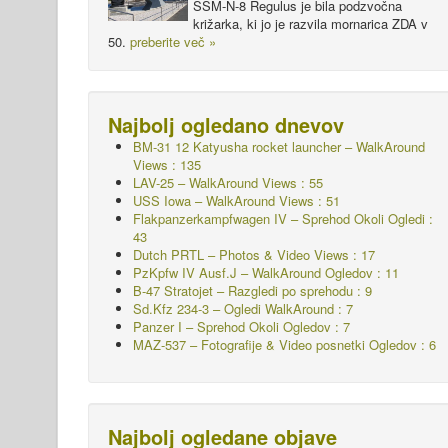
SSM-N-8 Regulus je bila podzvočna
križarka, ki jo je razvila mornarica ZDA v
50.
preberite več »
Najbolj ogledano dnevov
BM-31 12 Katyusha rocket launcher – WalkAround
Views : 135
LAV-25 – WalkAround Views : 55
USS Iowa – WalkAround Views : 51
Flakpanzerkampfwagen IV – Sprehod Okoli
Ogledi :
43
Dutch PRTL – Photos & Video Views : 17
PzKpfw IV Ausf.J – WalkAround
Ogledov : 11
B-47 Stratojet – Razgledi po sprehodu : 9
Sd.Kfz 234-3 – Ogledi WalkAround : 7
Panzer I – Sprehod Okoli
Ogledov : 7
MAZ-537 – Fotografije & Video posnetki Ogledov : 6
Najbolj ogledane objave