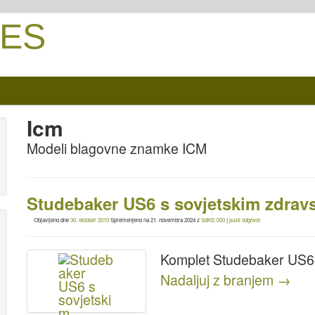
ES
Icm
Modeli blagovne znamke ICM
Studebaker US6 s sovjetskim zdrav
Objavljeno dne
30. oktober 2010
Spremenjeno na
21. novembra 2024
z
SdKfz.000
|
pusti odgovor
Komplet Studebaker US6 
Nadaljuj z branjem
→