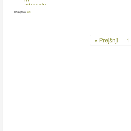
Objavljeno v
Icm
.
« Prejšnji
1