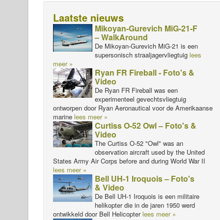
Laatste nieuws
Mikoyan-Gurevich MiG-21-F
– WalkAround
De Mikoyan-Gurevich MiG-21 is een
supersonisch straaljagervliegtuig
lees
meer »
Ryan FR Fireball - Foto's &
Video
De Ryan FR Fireball was een
experimenteel gevechtsvliegtuig
ontworpen door Ryan Aeronautical voor de Amerikaanse
marine
lees meer »
Curtiss O-52 Owl – Foto's &
Video
The Curtiss O-52 "Owl" was an
observation aircraft used by the United
States Army Air Corps before and during World War II
lees meer »
Bell UH-1 Iroquois – Foto's
& Video
De Bell UH-1 Iroquois is een militaire
helikopter die in de jaren 1950 werd
ontwikkeld door Bell Helicopter
lees meer »