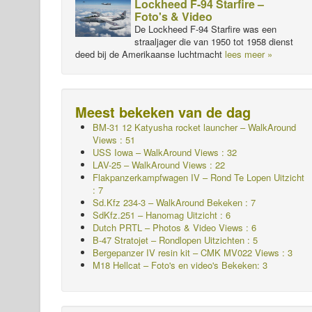
Lockheed F-94 Starfire –
Foto's & Video
De Lockheed F-94 Starfire was een
straaljager die van 1950 tot 1958 dienst
deed bij de Amerikaanse luchtmacht
lees meer »
Meest bekeken van de dag
BM-31 12 Katyusha rocket launcher – WalkAround
Views : 51
USS Iowa – WalkAround Views : 32
LAV-25 – WalkAround Views : 22
Flakpanzerkampfwagen IV – Rond Te Lopen
Uitzicht
: 7
Sd.Kfz 234-3 – WalkAround Bekeken : 7
SdKfz.251 – Hanomag
Uitzicht : 6
Dutch PRTL – Photos & Video Views : 6
B-47 Stratojet – Rondlopen Uitzichten : 5
Bergepanzer IV resin kit – CMK MV022 Views : 3
M18 Hellcat – Foto's en video's Bekeken: 3