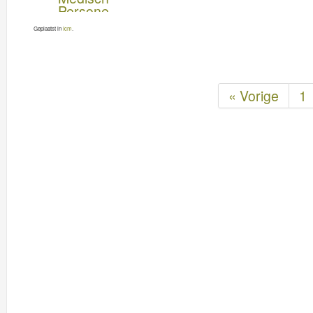
Geplaatst in
Icm
.
« Vorige
1