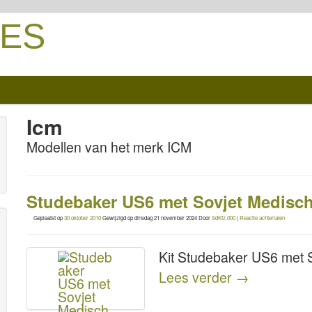
ES
Icm
Modellen van het merk ICM
Studebaker US6 met Sovjet Medisch
Geplaatst op
30 oktober 2010
Gewijzigd op
dinsdag 21 november 2024
Door
SdKfz.000
|
Reactie achterlaten
Kit Studebaker US6 met 
Lees verder
→