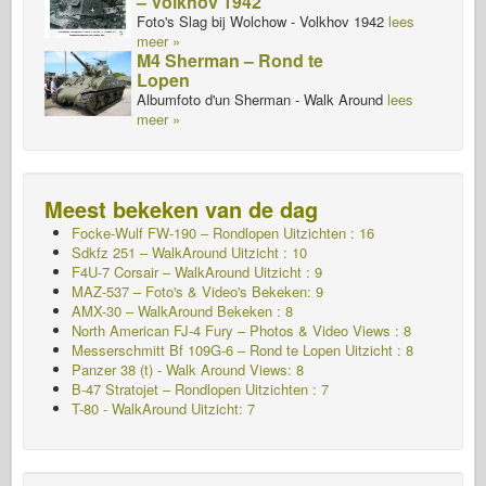
– Volkhov 1942
Foto's Slag bij Wolchow - Volkhov 1942
lees
meer »
M4 Sherman – Rond te
Lopen
Albumfoto d'un Sherman - Walk Around
lees
meer »
Meest bekeken van de dag
Focke-Wulf FW-190 – Rondlopen Uitzichten : 16
Sdkfz 251 – WalkAround
Uitzicht : 10
F4U-7 Corsair – WalkAround
Uitzicht : 9
MAZ-537 – Foto's & Video's Bekeken: 9
AMX-30 – WalkAround Bekeken : 8
North American FJ-4 Fury – Photos & Video Views : 8
Messerschmitt Bf 109G-6 – Rond te Lopen
Uitzicht : 8
Panzer 38 (t) - Walk Around Views: 8
B-47 Stratojet – Rondlopen Uitzichten : 7
T-80 - WalkAround Uitzicht: 7