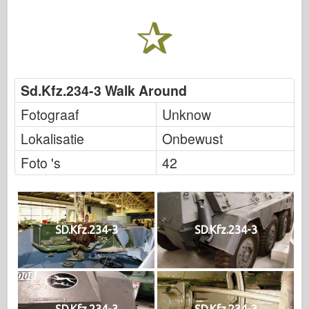
Sd.Kfz.234-3 Walk Around
Fotograaf
Unknow
Lokalisatie
Onbewust
Foto 's
42
SD.Kfz.234-3
SD.Kfz.234-3