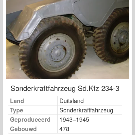
Uitgeverij Osprey
Squadron signaal
Tankkracht
Vrachtwagens en tanks
Waffen-Arsenaal
Wydawnictwo Militaria
Maquettes
Academy
Ace-modellen
Sonderkraftfahrzeug Sd.Kfz 234-3
AFV Club
Land
Luchtfix
Duitsland
Type
Sonderkraftfahrzeug
Luchtmacht
Geproduceerd
1943–1945
AZ-model
Gebouwd
478
Zwarte Hond