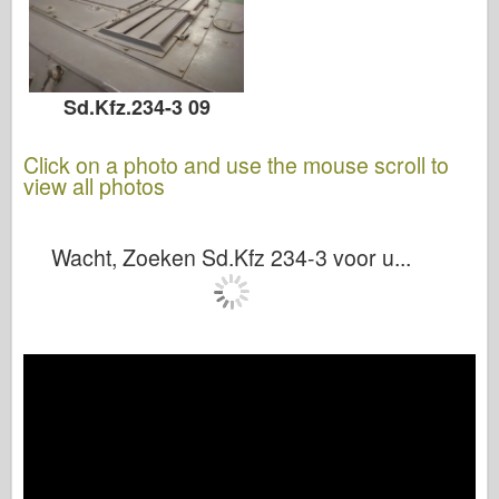
Sd.Kfz.234-3 09
Click on a photo and use the mouse scroll to
view all photos
Wacht, Zoeken Sd.Kfz 234-3 voor u...