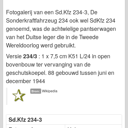
Bronco
Fotogalerij van een Sd.Kfz 234-3, De
Cyber-Hobby
Sonderkraftfahrzeug 234 ook wel SdKfz 234
Dnepromodel
genoemd, was de achtwielige pantserwagen
Dragon
van het Duitse leger die in de Tweede
Eduard
Wereldoorlog werd gebruikt.
E.T. Model
Versie
234/3
: 1 x 7,5 cm K51 L/24 in open
Fijne mallen
bovenbouw ter vervanging van de
Krachten van Moed
geschutskoepel. 88 gebouwd tussen juni en
FriulModel
december 1944
Hasegawa
Wikipedia
Bron:
Heller
HobbyBoss
IBG-modellen
Sd.Kfz 234-3
Icm