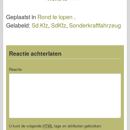
Lopen
Geplaatst in
Rond te lopen
.
Gelabeld:
Sd.Kfz
,
SdKfz
,
Sonderkraftfahrzeug
Reactie achterlaten
Reactie
U kunt de volgende
HTML
tags en attributen gebruiken: