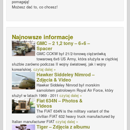
pomagają!
Możesz dać to, co chcesz!
Najnowsze informacje
GMC – 2 1,2 tony – 6×6 –
Spacer
GMC CCKW był 21/2-tonową ciężarówką
towarową 6x6 US Army, która służyła w ciężkiej
służbie zarówno podczas II wojny światowej, jak i wojny
koreańskiej.
czytaj dalej »
Hawker Siddeley Nimrod –
Zdjęcia & Video
Hawker Siddeley Nimrod był morskim
samolotem patrolowym Royal Air Force, który
służył w latach 1969 - 2011
czytaj dalej »
Fiat 634N – Photos &
Videos
The FIAT 634N is the military variant of the
civilian FIAT 632 heavy truck manufactured by
Italian manufacturer FIAT
czytaj dalej »
Tiger – Zdjęcia z albumu