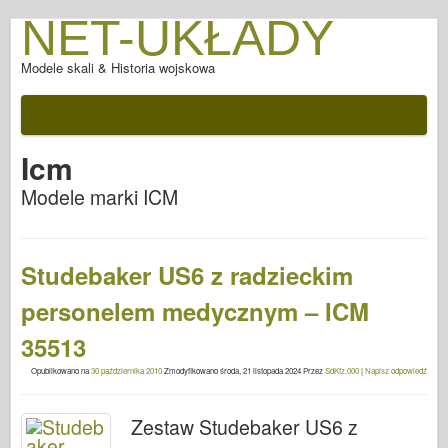
NET-UKŁADY
Modele skali & Historia wojskowa
Icm
Modele marki ICM
Studebaker US6 z radzieckim
personelem medycznym – ICM
35513
Opublikowano na
30 października 2010
Zmodyfikowano
środa, 21 listopada 2024
Przez
SdKfz.000
|
Napisz odpowiedź
Zestaw Studebaker US6 z