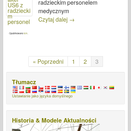
radzieckim personelem
medycznym
Czytaj dalej
→
Opublikowano
Icm
.
« Poprzedni
1
2
3
Tłumacz
Ustawianie jako języka domyślnego
Historia & Modele Aktualności