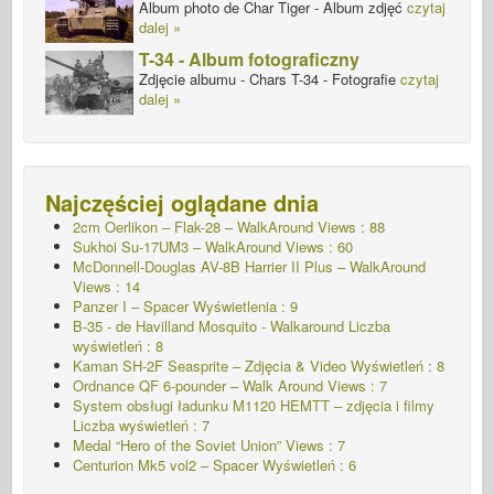
Album photo de Char Tiger - Album zdjęć
czytaj
dalej »
T-34 - Album fotograficzny
Zdjęcie albumu - Chars T-34 - Fotografie
czytaj
dalej »
Najczęściej oglądane dnia
2cm Oerlikon – Flak-28 – WalkAround Views : 88
Sukhoi Su-17UM3 – WalkAround Views : 60
McDonnell-Douglas AV-8B Harrier II Plus – WalkAround
Views : 14
Panzer I – Spacer
Wyświetlenia : 9
B-35 - de Havilland Mosquito - Walkaround Liczba
wyświetleń : 8
Kaman SH-2F Seasprite – Zdjęcia & Video Wyświetleń : 8
Ordnance QF 6-pounder – Walk Around Views : 7
System obsługi ładunku M1120 HEMTT – zdjęcia i filmy
Liczba wyświetleń : 7
Medal “Hero of the Soviet Union” Views : 7
Centurion Mk5 vol2 – Spacer Wyświetleń : 6