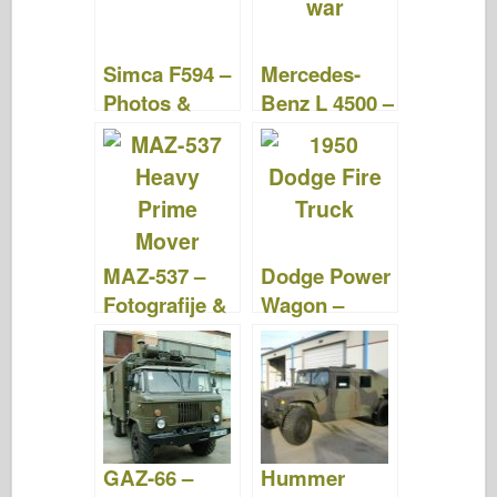
o
d
o
o
n
Simca F594 –
Mercedes-
k
Photos &
Benz L 4500 –
Videos
Fotografije in
video
posnetki
MAZ-537 –
Dodge Power
Fotografije &
Wagon –
Video
Fotografije &
posnetki
Video
posnetki
GAZ-66 –
Hummer