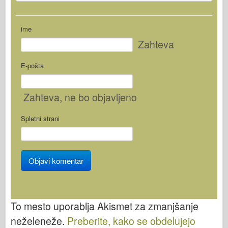
ime
Zahteva
E-pošta
Zahteva
, ne bo objavljeno
Spletni strani
To mesto uporablja Akismet za zmanjšanje
neželeneže.
Preberite, kako se obdelujejo