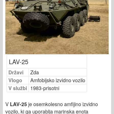
Založnost Osprey
Signal eskadrilje
Tankpower
Tovornjaki & tanki
Waffen-Arsenal
Wydawnictwo Militaria
Maquettes
LAV-25
Akademija
Modeli Ace
Državi
Zda
Klub AFV
Vlogo
Amfobijsko izvidno vozilo
Airfix
V službi
1983-prisotni
Letalstvo
AZ Model
V
LAV-25
je osemkolesno amfijino izvidno
Črni pes
vozilo, ki ga uporablja marinska enota