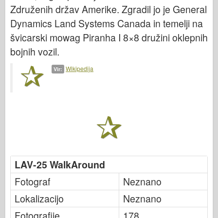
Bronco
Združenih držav Amerike. Zgradil jo je General
Kiber-hobi
Dynamics Land Systems Canada in temelji na
švicarski mowag Piranha I 8×8 družini oklepnih
Dnepromodel
bojnih vozil.
Dragon
Eduard
Wikipedija
Vir:
E.T. Model
Fine plesni
Sile valorja
FriulModel
Hasegawa
Heller
LAV-25 WalkAround
HobbyBoss
Fotograf
Neznano
Modeli IBG
Lokalizacijo
Neznano
Icm
Fotografije
178