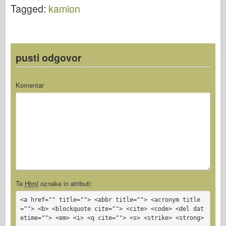
Okoli
Tagged:
kamion
pusti odgovor
Komentar
Te
Html
oznake in atributi:
<a href="" title=""> <abbr title=""> <acronym title
=""> <b> <blockquote cite=""> <cite> <code> <del dat
etime=""> <em> <i> <q cite=""> <s> <strike> <strong>