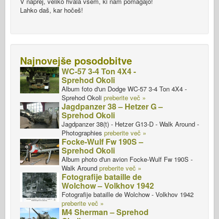
V naprej, veliko hvala vsem, ki nam pomagajo!
Lahko daš, kar hočeš!
Najnovejše posodobitve
WC-57 3-4 Ton 4X4 -
Sprehod Okoli
Album foto d'un Dodge WC-57 3-4 Ton 4X4 -
Sprehod Okoli
preberite več »
Jagdpanzer 38 – Hetzer G –
Sprehod Okoli
Jagdpanzer 38(t) - Hetzer G13-D - Walk Around -
Photographies
preberite več »
Focke-Wulf Fw 190S –
Sprehod Okoli
Album photo d'un avion Focke-Wulf Fw 190S -
Walk Around
preberite več »
Fotografije bataille de
Wolchow – Volkhov 1942
Fotografije bataille de Wolchow - Volkhov 1942
preberite več »
M4 Sherman – Sprehod