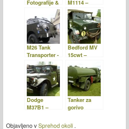
Fotografije &
M1114 –
Video
Fotografije &
Video
M26 Tank
Bedford MV
Transporter -
15cwt –
fotografije in
Sprehod
video
Okoli
Dodge
Tanker za
M37B1 –
gorivo
Sprehod
Bedford OYC
Okoli
– Sprehod
Objavljeno v
Sprehod okoli
.