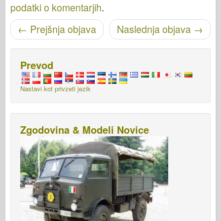
podatki o komentarjih
.
Pošišci navigacijo
←
Prejšnja objava
Naslednja objava
→
Prevod
Nastavi kot privzeti jezik
Zgodovina & Modeli Novice