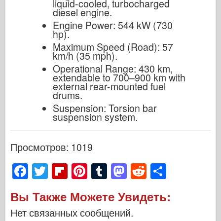
liquid-cooled, turbocharged
diesel engine.
Engine Power: 544 kW (730
hp).
Maximum Speed (Road): 57
km/h (35 mph).
Operational Range: 430 km,
extendable to 700–900 km with
external rear-mounted fuel
drums.
Suspension: Torsion bar
suspension system.
Просмотров: 1019
F
T
Fl
Pi
T
M
R
S
a
wi
ip
nt
u
a
e
h
Вы Также Можете Увидеть:
c
tt
b
er
m
st
d
ar
Нет связанных сообщений.
e
er
o
e
bl
o
di
e