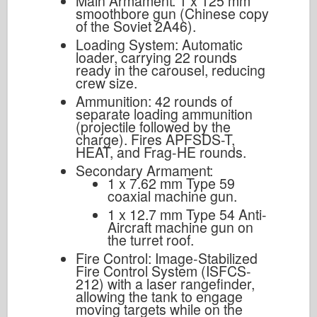
Main Armament: 1 x 125 mm
smoothbore gun (Chinese copy
of the Soviet 2A46).
Loading System: Automatic
loader, carrying 22 rounds
ready in the carousel, reducing
crew size.
Ammunition: 42 rounds of
separate loading ammunition
(projectile followed by the
charge). Fires APFSDS-T,
HEAT, and Frag-HE rounds.
Secondary Armament:
1 x 7.62 mm Type 59
coaxial machine gun.
1 x 12.7 mm Type 54 Anti-
Aircraft machine gun on
the turret roof.
Fire Control: Image-Stabilized
Fire Control System (ISFCS-
212) with a laser rangefinder,
allowing the tank to engage
moving targets while on the