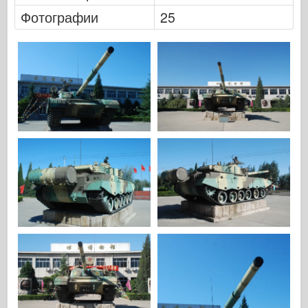
Хасэгава
Фотографии
25
Хеллер
ХоббиБос
Модели IBG
Jc.
Италери
Легенда
Менг Модель
Тамия
Tristar
Трубач
Звезда