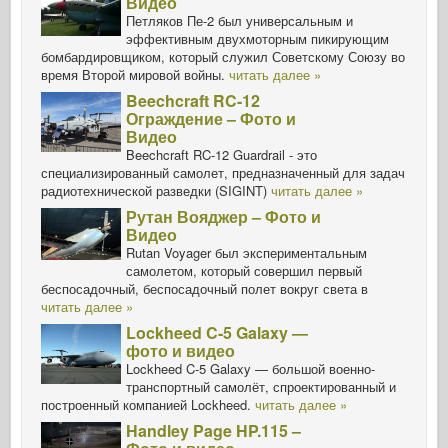
Видео
Петляков Пе-2 был универсальным и
эффективным двухмоторным пикирующим
бомбардировщиком, который служил Советскому Союзу во
время Второй мировой войны.
читать далее »
Beechcraft RC-12
Ограждение – Фото и
Видео
Beechcraft RC-12 Guardrail - это
специализированный самолет, предназначенный для задач
радиотехнической разведки (SIGINT)
читать далее »
Рутан Вояджер – Фото и
Видео
Rutan Voyager был экспериментальным
самолетом, который совершил первый
беспосадочный, беспосадочный полет вокруг света в
читать далее »
Lockheed C-5 Galaxy —
фото и видео
Lockheed C-5 Galaxy — большой военно-
транспортный самолёт, спроектированный и
построенный компанией Lockheed.
читать далее »
Handley Page HP.115 –