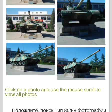
Альбомы-Фотографии
Прогулка вокруг
Книги
Dvd
Контакт
ле журнал
Комплекты
Click on a photo and use the mouse scroll to
view all photos
Подождите, поиск Тип 80/88 фотографии