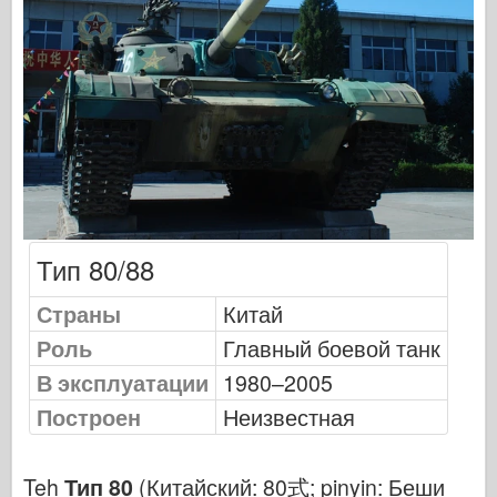
Оспри Издательский
Сигнал эскадрильи
ТанкВласть
Грузовики и танки
Ваффен-Арсенал
Wydawnictwo Милитария
Тип 80/88
Макеты
Страны
Китай
Академии
Роль
Главный боевой танк
Модели тузов
В эксплуатации
1980–2005
Построен
Неизвестная
Клуб AFV
Airfix
Teh
Тип 80
(Китайский: 80式; pinyin: Беши