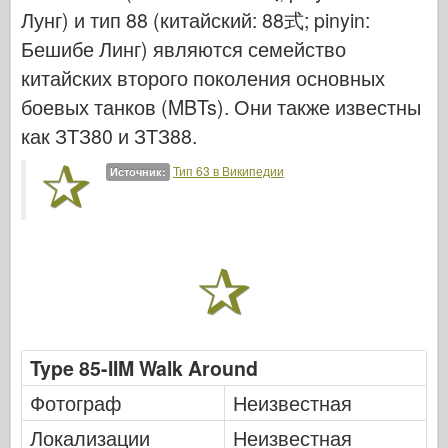
Ввс
Лунг) и тип 88 (китайский: 88式; pinyin:
Модель АЗ
Бешибе Линг) являются семейство
китайских второго поколения основных
Черная собака
боевых танков (MBTs). Они также известны
Бронко
как ЗТЗ80 и ЗТЗ88.
Кибер-хобби
Тип 63 в Википедии
Источник:
Днепромодель
Дракона
Эдуард
E.T. Модель
Тонкие формы
Type 85-IIM Walk Around
Силы доблести
Фотограф
Неизвестная
ФриулМодель
Локализации
Неизвестная