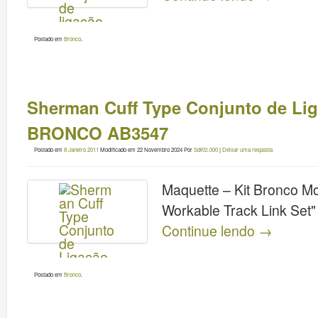
Postado em
Bronco
.
Sherman Cuff Type Conjunto de Liga
BRONCO AB3547
Postado em
8 Janeiro 2011
Modificado em
22 Novembro 2024
Por
SdKfz.000
|
Deixar uma resposta
Maquette – Kit Bronco Mo
Workable Track Link Set"
Continue lendo
→
Postado em
Bronco
.