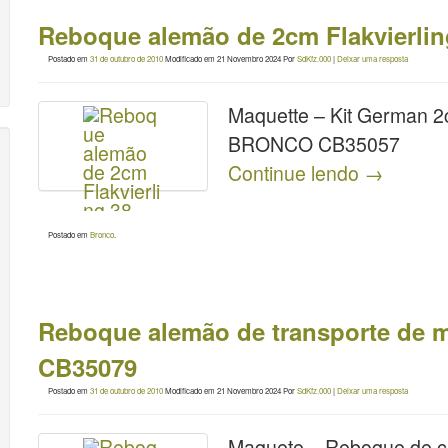
Reboque alemão de 2cm Flakvierli
Postado em
31 de outubro de 2010
Modificado em
21 Novembro 2024
Por
SdKfz.000
|
Deixar uma resposta
Maquette – Kit German 2c
BRONCO CB35057
Continue lendo
→
Postado em
Bronco
.
Reboque alemão de transporte de 
CB35079
Postado em
31 de outubro de 2010
Modificado em
21 Novembro 2024
Por
SdKfz.000
|
Deixar uma resposta
Maquete – Reboque de c