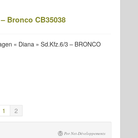
3 – Bronco CB35038
wagen « Diana » Sd.Kfz.6/3 – BRONCO
1
2
Por Net-Développements