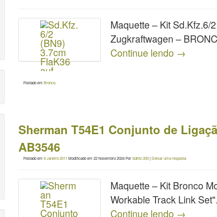
Maquette – Kit Sd.Kfz.6/
Zugkraftwagen – BRON
Continue lendo
→
Postado em
Bronco
.
Sherman T54E1 Conjunto de Ligaçã
AB3546
Postado em
8 Janeiro 2011
Modificado em
22 Novembro 2024
Por
SdKfz.000
|
Deixar uma resposta
Maquette – Kit Bronco M
Workable Track Link Set"
Continue lendo
→