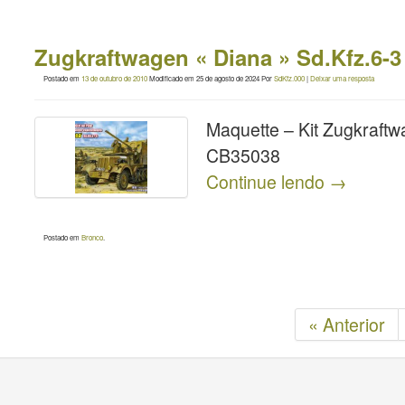
Zugkraftwagen « Diana » Sd.Kfz.6-
Postado em
13 de outubro de 2010
Modificado em
25 de agosto de 2024
Por
SdKfz.000
|
Deixar uma resposta
Maquette – Kit Zugkraft
CB35038
Continue lendo
→
Postado em
Bronco
.
« Anterior