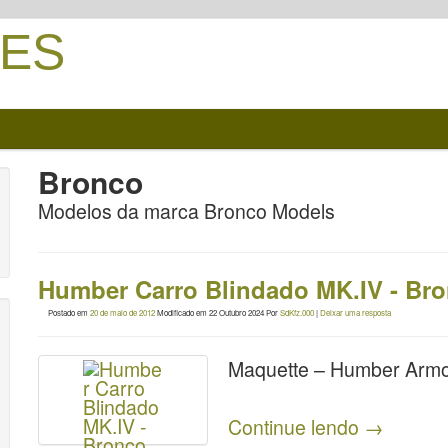
ES
Bronco
Modelos da marca Bronco Models
Humber Carro Blindado MK.IV - Br
Postado em
20 de maio de 2012
Modificado em
22 Outubro 2024
Por
SdKfz.000
|
Deixar uma resposta
Maquette – Humber Armo
Continue lendo
→