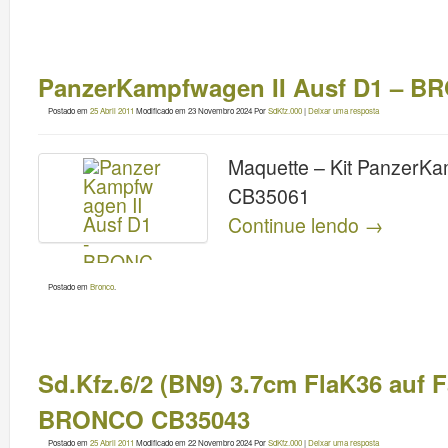
PanzerKampfwagen II Ausf D1 – 
Postado em
25 Abril 2011
Modificado em
23 Novembro 2024
Por
SdKfz.000
|
Deixar uma resposta
Maquette – Kit PanzerK
CB35061
Continue lendo
→
Postado em
Bronco
.
Sd.Kfz.6/2 (BN9) 3.7cm FlaK36 auf 
BRONCO CB35043
Postado em
25 Abril 2011
Modificado em
22 Novembro 2024
Por
SdKfz.000
|
Deixar uma resposta