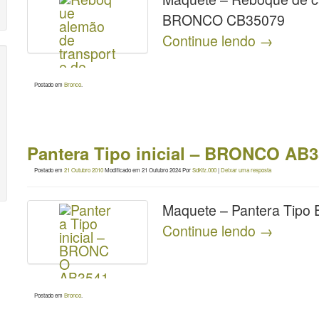
BRONCO CB35079
Continue lendo
→
Postado em
Bronco
.
Pantera Tipo inicial – BRONCO AB
Postado em
21 Outubro 2010
Modificado em
21 Outubro 2024
Por
SdKfz.000
|
Deixar uma resposta
Maquete – Pantera Tipo
Continue lendo
→
Postado em
Bronco
.