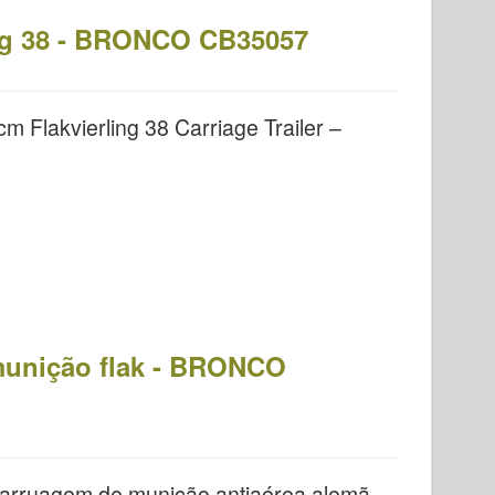
ng 38 - BRONCO CB35057
m Flakvierling 38 Carriage Trailer –
munição flak - BRONCO
arruagem de munição antiaérea alemã –