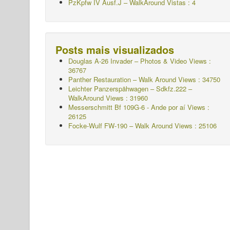
PzKpfw IV Ausf.J – WalkAround
Vistas : 4
Posts mais visualizados
Douglas A-26 Invader – Photos & Video Views :
36767
Panther Restauration – Walk Around Views : 34750
Leichter Panzerspähwagen – Sdkfz.222 –
WalkAround
Views : 31960
Messerschmitt Bf 109G-6 - Ande por aí
Views :
26125
Focke-Wulf FW-190 – Walk Around Views : 25106