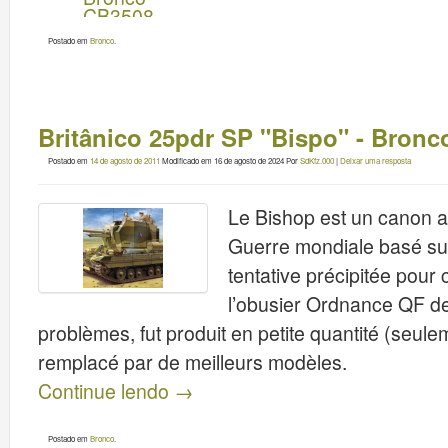
Postado em
Bronco
.
Britânico 25pdr SP "Bispo" - Bron
Postado em
14 de agosto de 2011
Modificado em
16 de agosto de 2024
Por
SdKfz.000
|
Deixar uma resposta
Le Bishop est un canon a
Guerre mondiale basé sur 
tentative précipitée pour
l’obusier Ordnance QF de
problèmes, fut produit en petite quantité (seul
remplacé par de meilleurs modèles.
Continue lendo
→
Postado em
Bronco
.