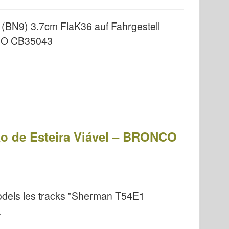
2 (BN9) 3.7cm FlaK36 auf Fahrgestell
CO CB35043
o de Esteira Viável – BRONCO
odels les tracks "Sherman T54E1
.