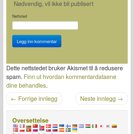
Nødvendig
, vil ikke bli publisert
Nettsted
Dette nettstedet bruker Akismet til å redusere
spam.
Finn ut hvordan kommentardataene
dine behandles
.
Etter navigasjon
←
Forrige innlegg
Neste innlegg
→
Oversettelse