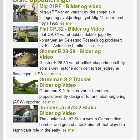
Mig-21PF - Bilder og video
Mig-21PF var en variant av det sovjetiske
jetjager- og avskjæringsflyet Mig-21, som først
fløy i 1955
les mer »
Fiat CR.32 - Bilder og Video
Fiat CR.32 var et dobbeltdekker jagerfly
konstruert av Celestino Rosatelli og produsert
av Fiat Aviazione i Italia i
les mer »
Gloster E.28-39 - Bilder og
Video
Gloster E.28-39 var et britisk eksperimentelt fly
som skrev historie som den første jetdrevne
flyvningen i USA
les mer »
Grumman S-2 Tracker -
Bilder og Video
Grumman S-2 Tracker var et tomotors,
propelldrevet fly designet for anti-ubåt krigføring
(ASW) oppdrag
les mer »
Junkers Ju-87G-2 Stuka -
Bilder og Video
The Junkers Ju-87 Stuka was a German dive
bomber and ground-attack aircraft that played a
significant role in the early
les mer »