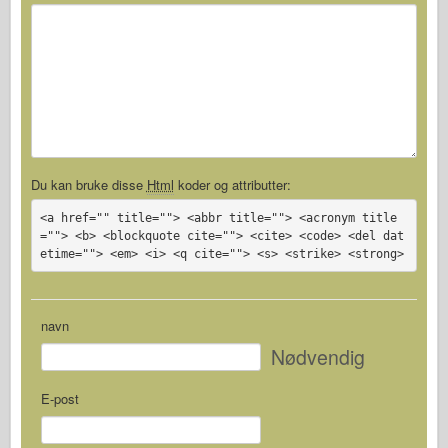
Du kan bruke disse
Html
koder og attributter:
<a href="" title=""> <abbr title=""> <acronym title
=""> <b> <blockquote cite=""> <cite> <code> <del dat
etime=""> <em> <i> <q cite=""> <s> <strike> <strong>
navn
Nødvendig
E-post