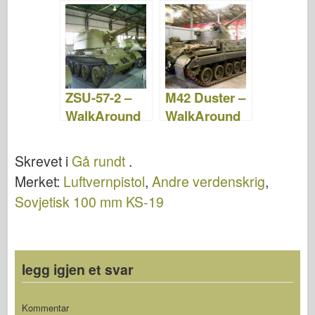
M1939 (52 K)
WalkAround
–
WalkAround
ZSU-57-2 –
M42 Duster –
WalkAround
WalkAround
Skrevet i
Gå rundt
.
Merket:
Luftvernpistol
,
Andre verdenskrig
,
Sovjetisk 100 mm KS-19
legg igjen et svar
Kommentar