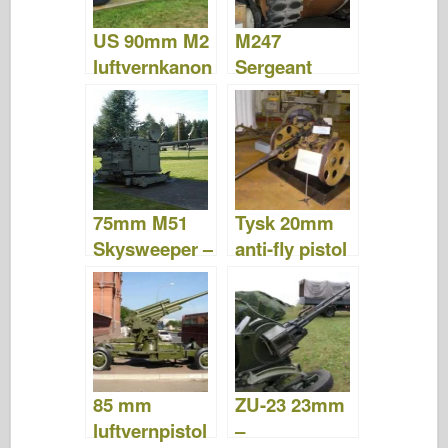
US 90mm M2
M247
luftvernkanon
Sergeant
- Bilder og
York –
video
WalkAround
75mm M51
Tysk 20mm
Skysweeper –
anti-fly pistol
WalkAround
"Oerlikon" –
WalkAround
85 mm
ZU-23 23mm
luftvernpistol
–