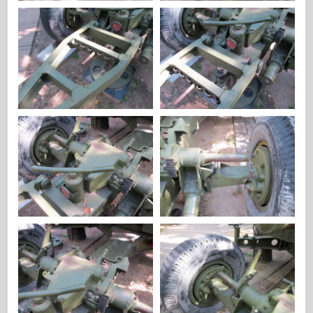
Italeri
Legenden
Meng Modell
Tamiya
Tristar
Trompetist
Zvezda
Album-Bilder
Gå rundt
Bøker
Dvder
Kontakt
le Journal
Settene