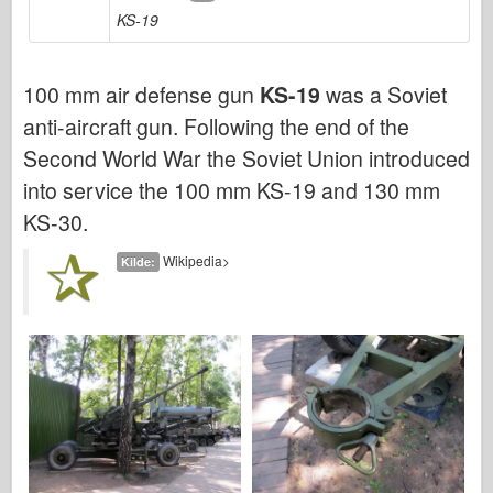
Bronco
KS-19
Cyber-Hobby
Dnepromodel
100 mm air defense gun
KS-19
was a Soviet
Dragon
anti-aircraft gun. Following the end of the
Eduard
Second World War the Soviet Union introduced
into service the 100 mm KS-19 and 130 mm
E.T. Modell
KS-30.
Fine former
Styrker av Tapperhet
Wikipedia>
Kilde:
FriulModel
Hasegawa
Heller (andre)
HobbyBoss
IBG-modeller
Icm