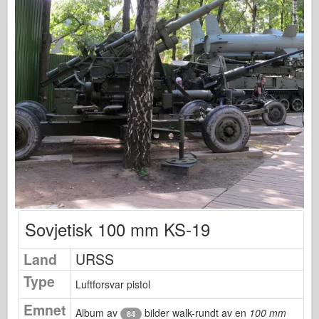
Osprey Publisering
Skvadron Signal
TankPower
Lastebiler og tanker
Waffen-Arsenal
Wydawnictwo Militaria
Maquettes
Academy
Ace Modeller
AFV Klubb
Sovjetisk 100 mm KS-19
Airfix
Land
URSS
Luftforsvaret
Type
AZ Modell
Luftforsvar pistol
Svart Hund
Emnet
Album av
bilder walk-rundt av en
100 mm
84