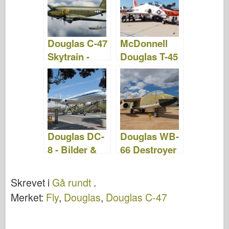
Douglas C-47
McDonnell
Skytrain -
Douglas T-45
Bilder &;
Goshawk -
Video
Bilder og
Video
Douglas DC-
Douglas WB-
8 - Bilder &
66 Destroyer
Video
- Bilder &
Video
Skrevet i
Gå rundt
.
Merket:
Fly
,
Douglas
,
Douglas C-47