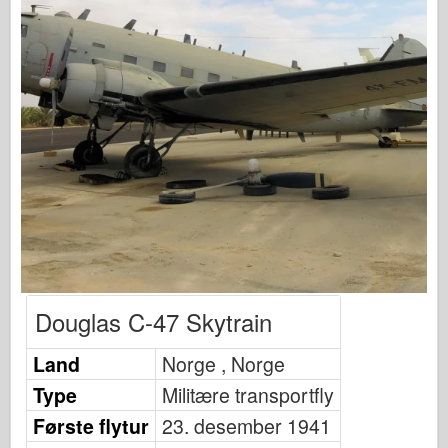
Osprey Publisering
Skvadron Signal
TankPower
Lastebiler og tanker
Waffen-Arsenal
Wydawnictwo Militaria
Maquettes
Academy
Ace Modeller
AFV Klubb
Douglas C-47 Skytrain
Airfix
Land
Norge , Norge
Luftforsvaret
Type
Militære transportfly
AZ Modell
Første flytur
23. desember 1941
Svart Hund