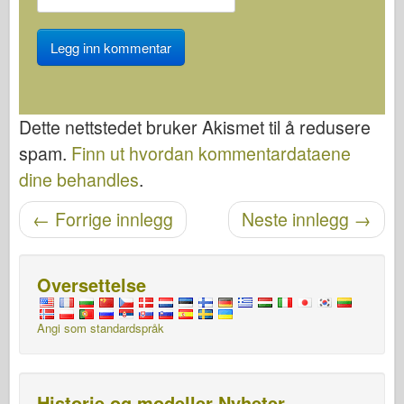
Dette nettstedet bruker Akismet til å redusere
spam.
Finn ut hvordan kommentardataene
dine behandles
.
Etter navigasjon
←
Forrige innlegg
Neste innlegg
→
Oversettelse
Angi som standardspråk
Historie og modeller Nyheter