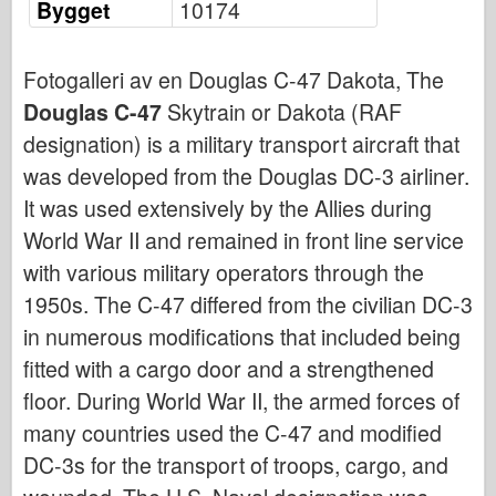
Bygget
10174
Bronco
Cyber-Hobby
Fotogalleri av en Douglas C-47 Dakota, The
Dnepromodel
Douglas C-47
Skytrain or Dakota (RAF
Dragon
designation) is a military transport aircraft that
Eduard
was developed from the Douglas DC-3 airliner.
E.T. Modell
It was used extensively by the Allies during
Fine former
World War II and remained in front line service
Styrker av Tapperhet
with various military operators through the
FriulModel
1950s. The C-47 differed from the civilian DC-3
Hasegawa
in numerous modifications that included being
fitted with a cargo door and a strengthened
Heller (andre)
floor. During World War II, the armed forces of
HobbyBoss
many countries used the C-47 and modified
IBG-modeller
DC-3s for the transport of troops, cargo, and
Icm