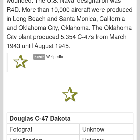
wounded. The U.S. Naval designation was
Italeri
R4D. More than 10,000 aircraft were produced
Legenden
in Long Beach and Santa Monica, California
Meng Modell
and Oklahoma City, Oklahoma. The Oklahoma
Tamiya
City plant produced 5,354 C-47s from March
Tristar
1943 until August 1945.
Trompetist
Wikipedia
Kilde:
Zvezda
Album-Bilder
Gå rundt
Bøker
Dvder
Kontakt
Douglas C-47 Dakota
le Journal
Fotograf
Unknow
Settene