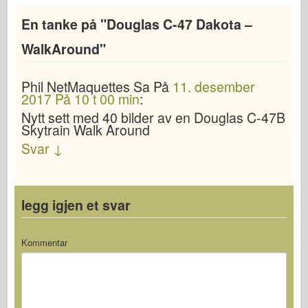
En tanke på "
Douglas C-47 Dakota –
WalkAround
"
Phil NetMaquettes
Sa
På
11. desember
2017 På 10 t 00 min
:
Nytt sett med 40 bilder av en Douglas C-47B
Skytrain Walk Around
Svar
↓
legg igjen et svar
Kommentar