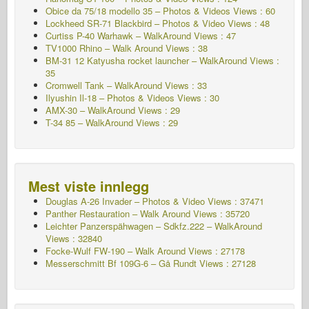
Obice da 75/18 modello 35 – Photos & Videos Views : 60
Lockheed SR-71 Blackbird – Photos & Video Views : 48
Curtiss P-40 Warhawk – WalkAround Views : 47
TV1000 Rhino – Walk Around Views : 38
BM-31 12 Katyusha rocket launcher – WalkAround Views :
35
Cromwell Tank – WalkAround Views : 33
Ilyushin Il-18 – Photos & Videos Views : 30
AMX-30 – WalkAround Views : 29
T-34 85 – WalkAround Views : 29
Mest viste innlegg
Douglas A-26 Invader – Photos & Video Views : 37471
Panther Restauration – Walk Around Views : 35720
Leichter Panzerspähwagen – Sdkfz.222 – WalkAround
Views : 32840
Focke-Wulf FW-190 – Walk Around Views : 27178
Messerschmitt Bf 109G-6 – Gå Rundt
Views : 27128