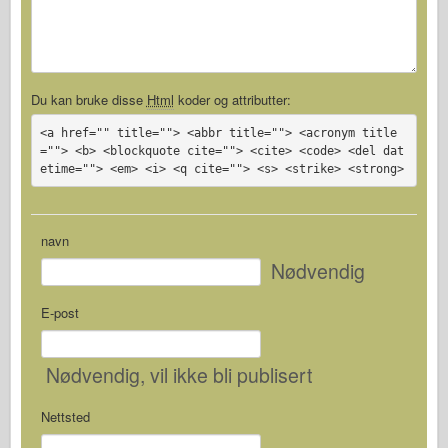
Du kan bruke disse
Html
koder og attributter:
<a href="" title=""> <abbr title=""> <acronym title
=""> <b> <blockquote cite=""> <cite> <code> <del dat
etime=""> <em> <i> <q cite=""> <s> <strike> <strong>
navn
Nødvendig
E-post
Nødvendig
, vil ikke bli publisert
Nettsted