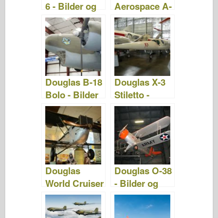
6 - Bilder og
Aerospace A-
Video
4SU Super
Skyhawk -
Bilder og
videoer
Douglas B-18
Douglas X-3
Bolo - Bilder
Stiletto -
& Videoer
Bilder og
videoer
Douglas
Douglas O-38
World Cruiser
- Bilder og
- Bilder og
Video
videoer