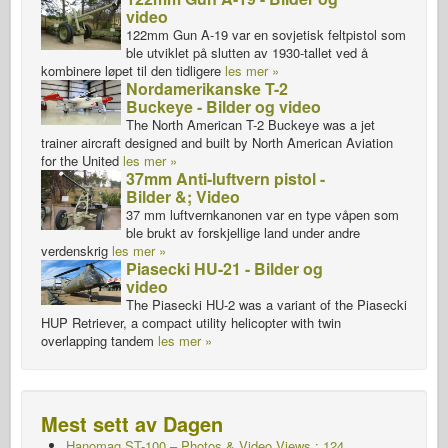
video
122mm Gun A-19 var en sovjetisk feltpistol som
ble utviklet på slutten av 1930-tallet ved å
kombinere løpet til den tidligere
les mer »
Nordamerikanske T-2
Buckeye - Bilder og video
The North American T-2 Buckeye was a jet
trainer aircraft designed and built by North American Aviation
for the United
les mer »
37mm Anti-luftvern pistol -
Bilder &; Video
37 mm luftvernkanonen var en type våpen som
ble brukt av forskjellige land under andre
verdenskrig
les mer »
Piasecki HU-21 - Bilder og
video
The Piasecki HU-2 was a variant of the Piasecki
HUP Retriever, a compact utility helicopter with twin
overlapping tandem
les mer »
Mest sett av Dagen
Hanomag ST-100 – Photos & Video Views : 124