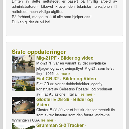
Driften av dette nettstedet er basert på frivillig arbeid av
administratoren. Likevel krever den tekniske funksjonen til
nettstedet noen viktige utgifter.
På forhånd, mange takk til alle som hjelper oss!
Du kan gi det du vil ha!
Siste oppdateringer
Mig-21PF - Bilder og video
Mig-21PF var en variant av det sovjetiske
jetjager- og avskjæringsflyet Mig-21, som først
fløy i 1955
les mer »
Fiat CR.32 - Bilder og Video
Fiat CR.32 var et dobbeltdekker jagerfly
konstruert av Celestino Rosatelli og produsert
av Fiat Aviazione i Italia i
les mer »
Gloster E.28-39 - Bilder og
Video
Gloster E.28-39 var et britisk eksperimentelt fly
som skrev historie som den første jetdrevne
flyvningen i USA
les mer »
Grumman S-2 Tracker -