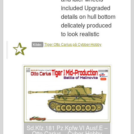
included Upgraded
details on hull bottom
delicately produced
to look realistic
Tiger Otto Carius på Cybber-Hobby
Kilde:
Sd.Kfz.181 Pz.Kpfw.VI Ausf.E –
Otto Carius – Cyber-Hobby