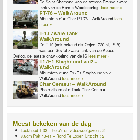
De Saint-Chamond was de tweede Franse zware
tank van de Eerste Wereldoorlog.
lees meer »
PT-76 – WalkAround
Albumfoto d'un Char PT-76 - WalkAround
lees
meer »
T-10 Zware Tank –
WalkAround
De T-10 (ook bekend als Object 730 of, IS-8)
was een Sovjet zware tank van de Koude
Oorlog, de laatste ontwikkeling van de IS
lees meer »
T17E1 Staghound vol2 –
WalkAround
Albumfoto d'une T17E1 Staghound vol2 -
WalkAround
lees meer »
Char Centaur – WalkAround
Photo album of a Tank Char Centaur -
WalkAround
lees meer »
Meest bekeken van de dag
Lockheed T-33 – Foto's en videoweergaven : 2
8.8cm Pak 43-41 – Rond Te Lopen Uitzicht : 2