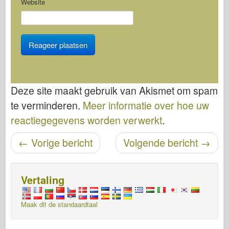
Website
Deze site maakt gebruik van Akismet om spam
te verminderen.
Meer informatie over hoe uw
reactiegegevens worden verwerkt
.
Bericht navigatie
←
Vorige bericht
Volgende bericht
→
Vertaling
Maak dit de standaardtaal