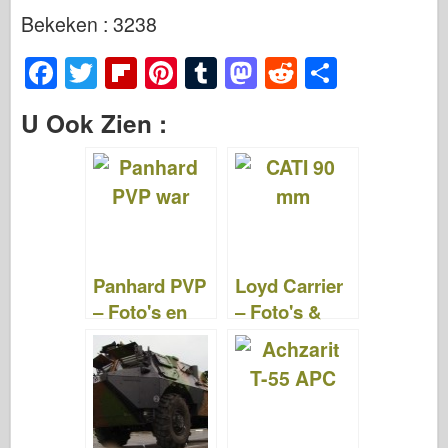
Bekeken : 3238
F
T
Fl
Pi
T
M
R
S
a
wi
ip
nt
u
a
e
h
U Ook Zien :
c
tt
b
er
m
st
d
ar
e
er
o
e
bl
o
di
e
b
ar
st
r
d
t
o
d
o
o
n
Panhard PVP
Loyd Carrier
k
– Foto's en
– Foto's &
video's
Video's