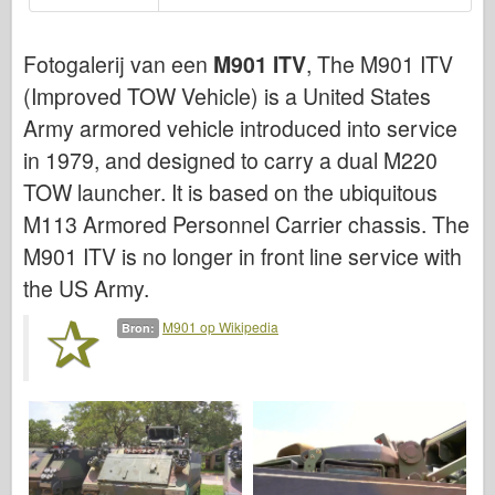
Bronco
Cyber-Hobby
Fotogalerij van een
M901 ITV
, The M901 ITV
Dnepromodel
(Improved TOW Vehicle) is a United States
Dragon
Army armored vehicle introduced into service
Eduard
in 1979, and designed to carry a dual M220
TOW launcher. It is based on the ubiquitous
E.T. Model
M113 Armored Personnel Carrier chassis. The
Fijne mallen
M901 ITV is no longer in front line service with
Krachten van Moed
the US Army.
FriulModel
M901 op Wikipedia
Hasegawa
Bron:
Heller
HobbyBoss
IBG-modellen
Icm