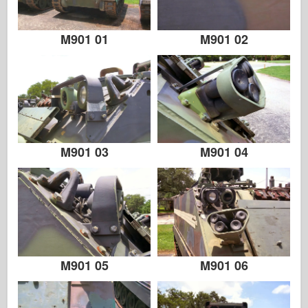
Italeri
Legende
M901 01
M901 02
Meng-model
Tamiya
Tristar
Trompettist
Zvezda
M901 03
M901 04
Albums-foto's
Rond te lopen
Boeken
Dvds
Contact
M901 05
M901 06
le Dagboek
De Kits