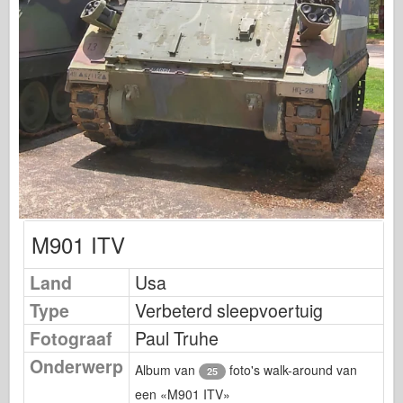
Uitgeverij Osprey
Squadron signaal
Tankkracht
Vrachtwagens en tanks
Waffen-Arsenaal
Wydawnictwo Militaria
Maquettes
Academy
M901 ITV
Ace-modellen
AFV Club
Land
Usa
Luchtfix
Type
Verbeterd sleepvoertuig
Luchtmacht
Fotograaf
Paul Truhe
AZ-model
Onderwerp
Album van
foto's walk-around van
25
Zwarte Hond
een «M901 ITV»