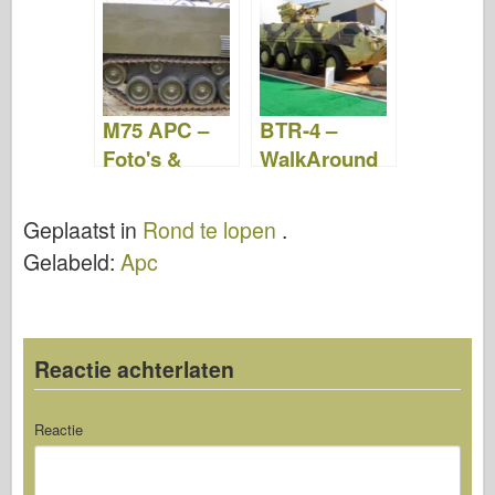
tuig – Foto's
& Video
M75 APC –
BTR-4 –
Foto's &
WalkAround
Video
Geplaatst in
Rond te lopen
.
Gelabeld:
Apc
Reactie achterlaten
Reactie