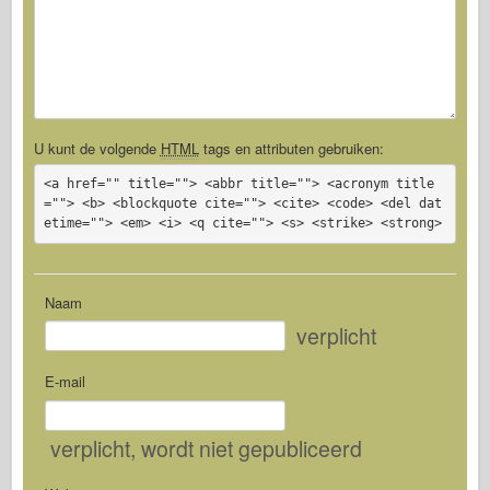
U kunt de volgende
HTML
tags en attributen gebruiken:
<a href="" title=""> <abbr title=""> <acronym title
=""> <b> <blockquote cite=""> <cite> <code> <del dat
etime=""> <em> <i> <q cite=""> <s> <strike> <strong>
Naam
verplicht
E-mail
verplicht
, wordt niet gepubliceerd