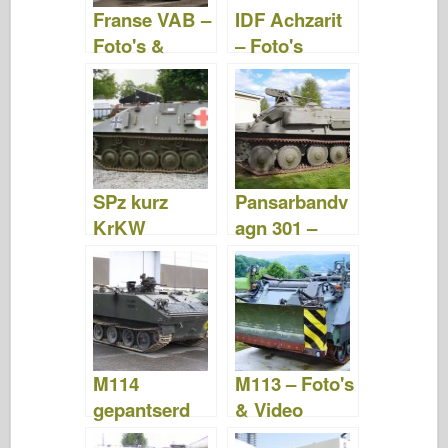
Franse VAB –
IDF Achzarit
Foto's &
– Foto's
Video
&Video
SPz kurz
Pansarbandv
KrKW
agn 301 –
Hotchkiss –
Foto's &
Foto's &
Video
Video
M114
M113 – Foto's
gepantserd
& Video
gevechtsvoer