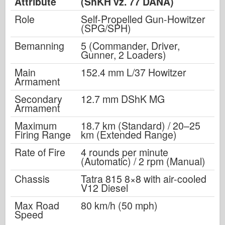
Attribute
(ShKH vz. 77 DANA)
Role
Self-Propelled Gun-Howitzer
(SPG/SPH)
Bemanning
5 (Commander, Driver,
Gunner, 2 Loaders)
Main
152.4 mm L/37 Howitzer
Armament
Secondary
12.7 mm DShK MG
Armament
Maximum
18.7 km (Standard) / 20–25
Firing Range
km (Extended Range)
Rate of Fire
4 rounds per minute
(Automatic) / 2 rpm (Manual)
Chassis
Tatra 815 8×8 with air-cooled
V12 Diesel
Max Road
80 km/h (50 mph)
Speed