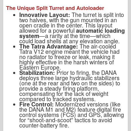
The Unique Split Turret and Autoloader
Innovative Layout:
The turret is split into
two halves, with the gun mounted in an
open cradle in the center. This layout
allowed for a powerful
automatic loading
system
—a rarity at the time—which
could load shells at any elevation angle.
The Tatra Advantage:
The air-cooled
Tatra V12 engine meant the vehicle had
no radiator to freeze or leak, making it
highly effective in the harsh winters of
Eastern Europe.
Stabilization:
Prior to firing, the DANA
deploys three large hydraulic stabilizers
(one at the rear and two on the sides) to
provide a steady firing platform,
compensating for the lack of weight
compared to tracked systems.
Fire Control:
Modernized versions (like
the DANA M1 and M2) feature digital fire
control systems (FCS) and GPS, allowing
for “shoot-and-scoot” tactics to avoid
counter-battery fire.