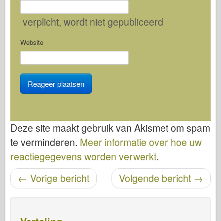
verplicht
, wordt niet gepubliceerd
Website
Deze site maakt gebruik van Akismet om spam
te verminderen.
Meer informatie over hoe uw
reactiegegevens worden verwerkt
.
←
Vorige bericht
Volgende bericht
→
Bericht navigatie