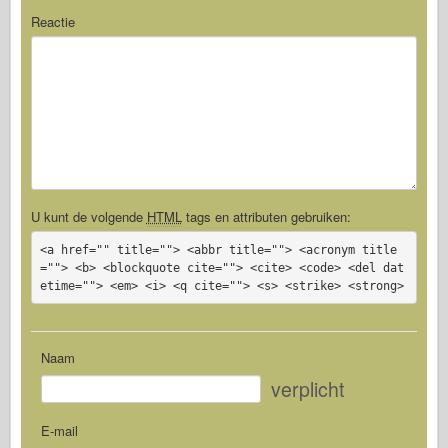
Reactie
U kunt de volgende
HTML
tags en attributen gebruiken:
<a href="" title=""> <abbr title=""> <acronym title
=""> <b> <blockquote cite=""> <cite> <code> <del dat
etime=""> <em> <i> <q cite=""> <s> <strike> <strong>
Naam
verplicht
E-mail