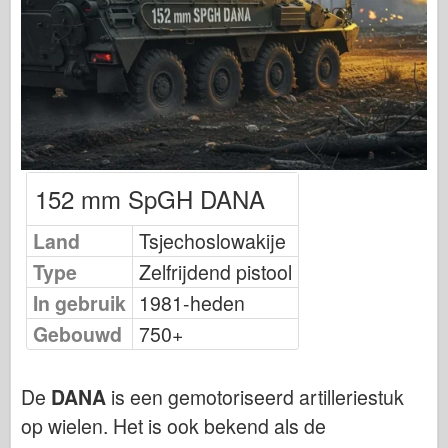
Uitgeverij Osprey
Squadron signaal
Tankkracht
Vrachtwagens en tanks
Waffen-Arsenaal
Wydawnictwo Militaria
152 mm SpGH DANA
Maquettes
Academy
Land
Tsjechoslowakije
Ace-modellen
Type
Zelfrijdend pistool
AFV Club
In gebruik
1981-heden
Gebouwd
Luchtfix
750+
Luchtmacht
De
DANA
is een gemotoriseerd artilleriestuk
AZ-model
op wielen. Het is ook bekend als de
Zwarte Hond