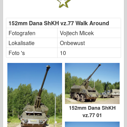
Italeri
Legende
Meng-model
152mm Dana ShKH vz.77 Walk Around
Tamiya
Fotografen
Vojtech Micek
Tristar
Lokalisatie
Onbewust
Trompettist
Foto 's
10
Zvezda
Albums-foto's
Rond te lopen
Boeken
Dvds
Contact
152mm Dana ShKH
le Dagboek
vz.77 01
De Kits