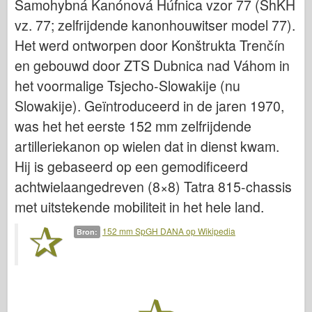
Samohybná Kanónová Húfnica vzor 77 (ShKH
Bronco
vz. 77; zelfrijdende kanonhouwitser model 77).
Cyber-Hobby
Het werd ontworpen door Konštrukta Trenčín
Dnepromodel
en gebouwd door ZTS Dubnica nad Váhom in
Dragon
het voormalige Tsjecho-Slowakije (nu
Eduard
Slowakije). Geïntroduceerd in de jaren 1970,
E.T. Model
was het het eerste 152 mm zelfrijdende
Fijne mallen
artilleriekanon op wielen dat in dienst kwam.
Krachten van Moed
Hij is gebaseerd op een gemodificeerd
achtwielaangedreven (8×8) Tatra 815-chassis
FriulModel
met uitstekende mobiliteit in het hele land.
Hasegawa
Heller
152 mm SpGH DANA op Wikipedia
Bron:
HobbyBoss
IBG-modellen
Icm