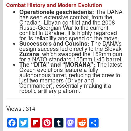
Combat History and Modern Evolution
Operationele geschiedenis:
The DANA
has seen extensive combat, from the
Chadian–Libyan conflict and the 2008
Russo-Georgian War to the current
conflict in Ukraine. It is highly regarded
for its reliability and speed on the move.
Successors and Cousins:
The DANA’s
design success led directly to the Slovak
Zuzana
, which swapped the 152mm gun
for a NATO-standard 155mm L/45 barrel.
The “DITA” and “MORANA”:
The latest
Czech evolutions feature a fully
autonomous turret, reducing the crew to
just two members (Driver and
Commander), essentially making it a
robotic artillery platform.
Views : 314
F
T
Fl
Pi
T
M
R
S