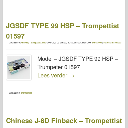
JGSDF TYPE 99 HSP – Trompettist
01597
Geplaatst op
dinsdag 12 augustus 2012
Gewijzigd op
dinsdag 10 september 2024
Door
SdKfz.000
|
Reactie achterlaten
Model – JGSDF TYPE 99 HSP –
Trumpeter 01597
Lees verder
→
Geplaatst in
Trompettist
.
Chinese J-8D Finback – Trompettist