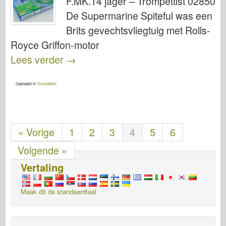
F.MK.14 jager – Trompettist 02850
De Supermarine Spiteful was een
Brits gevechtsvliegtuig met Rolls-
Royce Griffon-motor
Lees verder
→
Geplaatst in
Trompettist
.
« Vorige
1
2
3
4
5
6
Volgende »
Vertaling
Maak dit de standaardtaal