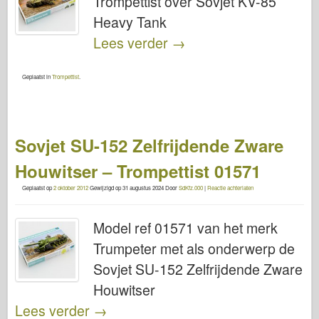
Trompettist over Sovjet KV-85
Heavy Tank
Lees verder
→
Geplaatst in
Trompettist
.
Sovjet SU-152 Zelfrijdende Zware
Houwitser – Trompettist 01571
Geplaatst op
2 oktober 2012
Gewijzigd op
31 augustus 2024
Door
SdKfz.000
|
Reactie achterlaten
Model ref 01571 van het merk
Trumpeter met als onderwerp de
Sovjet SU-152 Zelfrijdende Zware
Houwitser
Lees verder
→