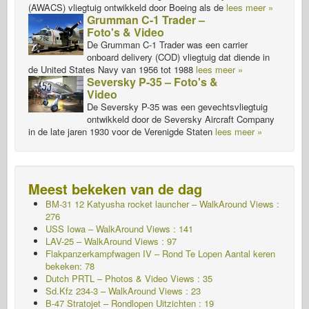
(AWACS) vliegtuig ontwikkeld door Boeing als de
lees meer »
Grumman C-1 Trader –
Foto's & Video
De Grumman C-1 Trader was een carrier
onboard delivery (COD) vliegtuig dat diende in
de United States Navy van 1956 tot 1988
lees meer »
Seversky P-35 – Foto's &
Video
De Seversky P-35 was een gevechtsvliegtuig
ontwikkeld door de Seversky Aircraft Company
in de late jaren 1930 voor de Verenigde Staten
lees meer »
Meest bekeken van de dag
BM-31 12 Katyusha rocket launcher – WalkAround Views :
276
USS Iowa – WalkAround Views : 141
LAV-25 – WalkAround Views : 97
Flakpanzerkampfwagen IV – Rond Te Lopen
Aantal keren
bekeken: 78
Dutch PRTL – Photos & Video Views : 35
Sd.Kfz 234-3 – WalkAround Views : 23
B-47 Stratojet – Rondlopen Uitzichten : 19