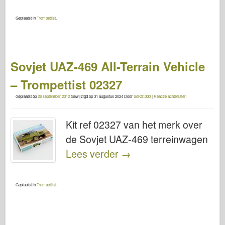
Geplaatst in
Trompettist
.
Sovjet UAZ-469 All-Terrain Vehicle
– Trompettist 02327
Geplaatst op
26 september 2012
Gewijzigd op
31 augustus 2024
Door
SdKfz.000
|
Reactie achterlaten
Kit ref 02327 van het merk over
de Sovjet UAZ-469 terreinwagen
Lees verder
→
Geplaatst in
Trompettist
.