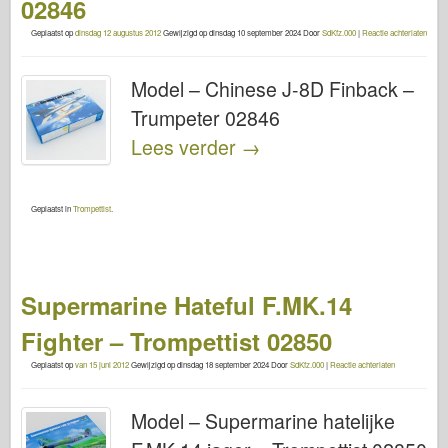
02846
Geplaatst op
dinsdag 12 augustus 2012
Gewijzigd op
dinsdag 10 september 2024
Door
SdKfz.000
|
Reactie achterlaten
Model – Chinese J-8D Finback –
Trumpeter 02846
Lees verder
→
Geplaatst in
Trompettist
.
Supermarine Hateful F.MK.14
Fighter – Trompettist 02850
Geplaatst op
van 15 juni 2012
Gewijzigd op
dinsdag 18 september 2024
Door
SdKfz.000
|
Reactie achterlaten
Model – Supermarine hatelijke