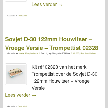
Lees verder
→
Geplaatst in
Trompettist
.
Sovjet D-30 122mm Houwitser –
Vroege Versie – Trompettist 02328
Geplaatst op
dinsdag 12 september 2012
Gewijzigd op
31 augustus 2024
Door
SdKfz.000
|
Reactie achterlaten
Kit réf 02328 van het merk
Trompettist over de Sovjet D-30
122mm Houwitser – Vroege
Versie
Lees verder
→
Geplaatst in
Trompettist
.