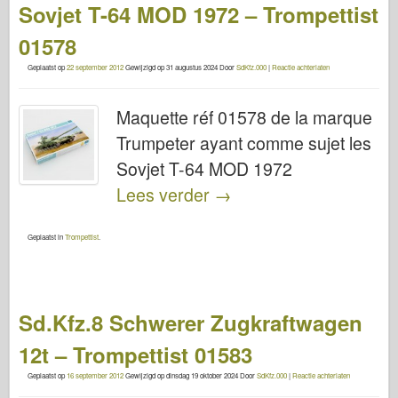
Sovjet T-64 MOD 1972 – Trompettist
01578
Geplaatst op
22 september 2012
Gewijzigd op
31 augustus 2024
Door
SdKfz.000
|
Reactie achterlaten
Maquette réf 01578 de la marque
Trumpeter ayant comme sujet les
Sovjet T-64 MOD 1972
Lees verder
→
Geplaatst in
Trompettist
.
Sd.Kfz.8 Schwerer Zugkraftwagen
12t – Trompettist 01583
Geplaatst op
16 september 2012
Gewijzigd op
dinsdag 19 oktober 2024
Door
SdKfz.000
|
Reactie achterlaten