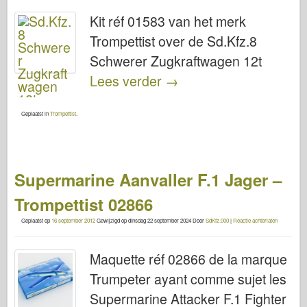
Kit réf 01583 van het merk
Trompettist over de Sd.Kfz.8
Schwerer Zugkraftwagen 12t
Lees verder
→
Geplaatst in
Trompettist
.
Supermarine Aanvaller F.1 Jager –
Trompettist 02866
Geplaatst op
16 september 2012
Gewijzigd op
dinsdag 22 september 2024
Door
SdKfz.000
|
Reactie achterlaten
Maquette réf 02866 de la marque
Trumpeter ayant comme sujet les
Supermarine Attacker F.1 Fighter