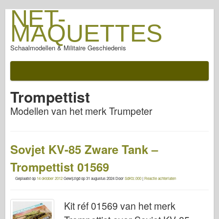
NET-
MAQUETTES
Schaalmodellen & Militaire Geschiedenis
Trompettist
Modellen van het merk Trumpeter
Sovjet KV-85 Zware Tank –
Trompettist 01569
Geplaatst op
14 oktober 2012
Gewijzigd op
31 augustus 2024
Door
SdKfz.000
|
Reactie achterlaten
Kit réf 01569 van het merk