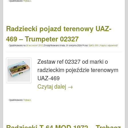
Opublikowano
Trębacz
.
Radziecki pojazd terenowy UAZ-
469 – Trumpeter 02327
Opublikowano na
26 wrzesień 2012
Zmodyfikowano
środa, 31 sierpnia 2024
Przez
SdKfz.000
|
Napisz odpowiedź
Zestaw ref 02327 od marki o
radzieckim pojeździe terenowym
UAZ-469
Czytaj dalej
→
Opublikowano
Trębacz
.
Radziecki T-64 MOD 1972 – Trębacz