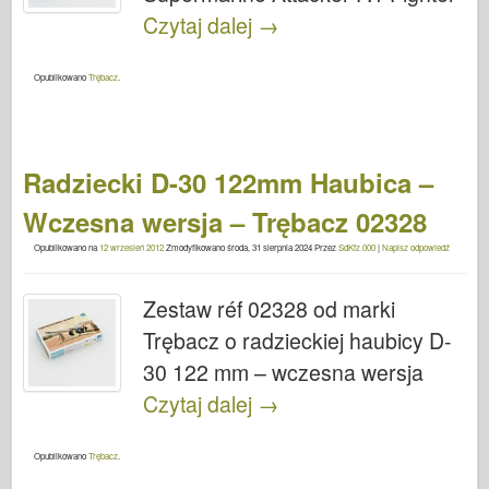
Czytaj dalej
→
Opublikowano
Trębacz
.
Radziecki D-30 122mm Haubica –
Wczesna wersja – Trębacz 02328
Opublikowano na
12 wrzesień 2012
Zmodyfikowano
środa, 31 sierpnia 2024
Przez
SdKfz.000
|
Napisz odpowiedź
Zestaw réf 02328 od marki
Trębacz o radzieckiej haubicy D-
30 122 mm – wczesna wersja
Czytaj dalej
→
Opublikowano
Trębacz
.