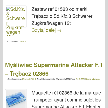
Zestaw ref 01583 od marki
Trębacz o Sd.Kfz.8 Schwerer
Zugkraftwagen 12t
Czytaj dalej
→
Opublikowano
Trębacz
.
Myśliwiec Supermarine Attacker F.1
– Trębacz 02866
Opublikowano na
16 wrzesień 2012
Zmodyfikowano
środa, 22 września 2024
Przez
SdKfz.000
|
Napisz odpowiedź
Maquette réf 02866 de la marque
Trumpeter ayant comme sujet les
Supermarine Attacker F.1 Fighter