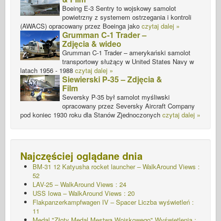
Boeing E-3 Sentry to wojskowy samolot
powietrzny z systemem ostrzegania i kontroli
(AWACS) opracowany przez Boeinga jako
czytaj dalej »
Grumman C-1 Trader –
Zdjęcia & wideo
Grumman C-1 Trader – amerykański samolot
transportowy służący w United States Navy w
latach 1956 - 1988
czytaj dalej »
Siewierski P-35 – Zdjęcia &
Film
Seversky P-35 był samolot myśliwski
opracowany przez Seversky Aircraft Company
pod koniec 1930 roku dla Stanów Zjednoczonych
czytaj dalej »
Najczęściej oglądane dnia
BM-31 12 Katyusha rocket launcher – WalkAround Views :
52
LAV-25 – WalkAround Views : 24
USS Iowa – WalkAround Views : 20
Flakpanzerkampfwagen IV – Spacer
Liczba wyświetleń :
11
Medal "Złoty Medal Męstwa Wojskowego"
Wyświetlenia :