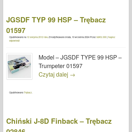
JGSDF TYP 99 HSP – Trębacz
01597
Opublikowano na
12 sierpnia 2012 roku
Zmodyfikowano
środa, 10 września 2024
Przez
SdKfz.000
|
Napisz
odpowiedź
Model – JGSDF TYPE 99 HSP –
Trumpeter 01597
Czytaj dalej
→
Opublikowano
Trębacz
.
Chiński J-8D Finback – Trębacz
02846