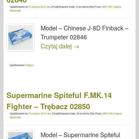
Opublikowano na
12 sierpnia 2012 roku
Zmodyfikowano
środa, 10 września 2024
Przez
SdKfz.000
|
Napisz
odpowiedź
Model – Chinese J-8D Finback –
Trumpeter 02846
Czytaj dalej
→
Opublikowano
Trębacz
.
Supermarine Spiteful F.MK.14
Fighter – Trębacz 02850
Opublikowano na
15 czerwca 2012 roku
Zmodyfikowano
środa, 18 września 2024
Przez
SdKfz.000
|
Napisz
odpowiedź
Model – Supermarine Spiteful