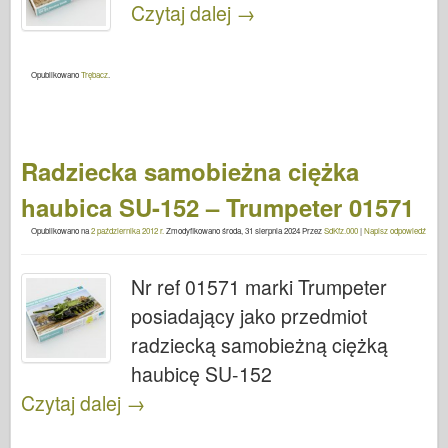
Czytaj dalej
→
Opublikowano
Trębacz
.
Radziecka samobieżna ciężka
haubica SU-152 – Trumpeter 01571
Opublikowano na
2 października 2012 r.
Zmodyfikowano
środa, 31 sierpnia 2024
Przez
SdKfz.000
|
Napisz odpowiedź
Nr ref 01571 marki Trumpeter
posiadający jako przedmiot
radziecką samobieżną ciężką
haubicę SU-152
Czytaj dalej
→