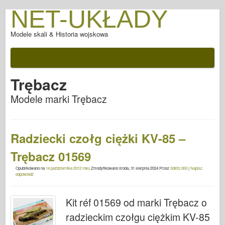
NET-UKŁADY
Modele skali & Historia wojskowa
Trębacz
Modele marki Trębacz
Radziecki czołg ciężki KV-85 –
Trębacz 01569
Opublikowano na
14 października 2012 roku
Zmodyfikowano
środa, 31 sierpnia 2024
Przez
SdKfz.000
|
Napisz
odpowiedź
Kit réf 01569 od marki Trębacz o
radzieckim czołgu ciężkim KV-85