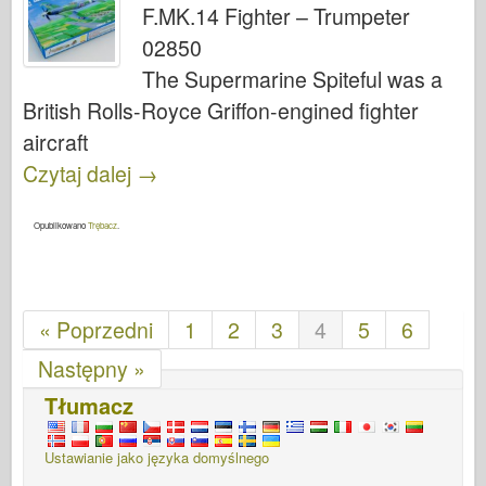
F.MK.14 Fighter – Trumpeter
02850
The Supermarine Spiteful was a
British Rolls-Royce Griffon-engined fighter
aircraft
Czytaj dalej
→
Opublikowano
Trębacz
.
« Poprzedni
1
2
3
4
5
6
Następny »
Tłumacz
Ustawianie jako języka domyślnego