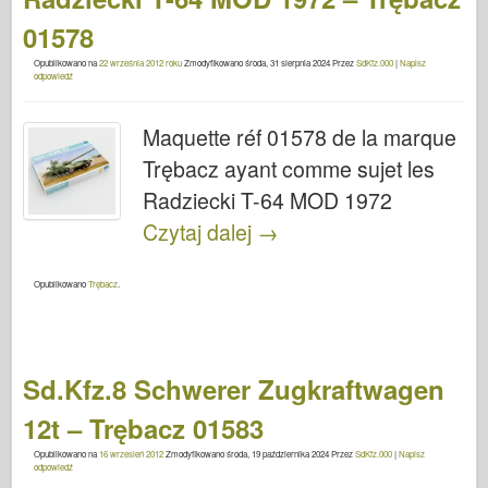
01578
Opublikowano na
22 września 2012 roku
Zmodyfikowano
środa, 31 sierpnia 2024
Przez
SdKfz.000
|
Napisz
odpowiedź
Maquette réf 01578 de la marque
Trębacz ayant comme sujet les
Radziecki T-64 MOD 1972
Czytaj dalej
→
Opublikowano
Trębacz
.
Sd.Kfz.8 Schwerer Zugkraftwagen
12t – Trębacz 01583
Opublikowano na
16 wrzesień 2012
Zmodyfikowano
środa, 19 października 2024
Przez
SdKfz.000
|
Napisz
odpowiedź