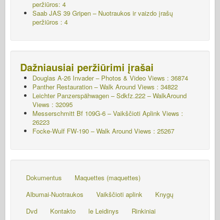
peržiūros: 4
Saab JAS 39 Gripen – Nuotraukos ir vaizdo įrašų
peržiūros : 4
Dažniausiai peržiūrimi įrašai
Douglas A-26 Invader – Photos & Video Views : 36874
Panther Restauration – Walk Around Views : 34822
Leichter Panzerspähwagen – Sdkfz.222 – WalkAround
Views : 32095
Messerschmitt Bf 109G-6 – Vaikščioti Aplink
Views :
26223
Focke-Wulf FW-190 – Walk Around Views : 25267
Dokumentus
Maquettes (maquettes)
Albumai-Nuotraukos
Vaikščioti aplink
Knygų
Dvd
Kontakto
le Leidinys
Rinkiniai