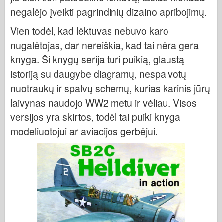
Italeri
negalėjo įveikti pagrindinių dizaino apribojimų.
Legenda
Vien todėl, kad lėktuvas nebuvo karo
Meng modelis
nugalėtojas, dar nereiškia, kad tai nėra gera
Tamiya
knyga. Ši knygų serija turi puikią, glaustą
Tristar
istoriją su daugybe diagramų, nespalvotų
Trimitininkas
nuotraukų ir spalvų schemų, kurias karinis jūrų
Zvezda
laivynas naudojo WW2 metu ir vėliau. Visos
versijos yra skirtos, todėl tai puiki knyga
Albumai-Nuotraukos
modeliuotojui ar aviacijos gerbėjui.
Vaikščioti aplink
Knygų
Dvd
Kontakto
le Leidinys
Rinkiniai