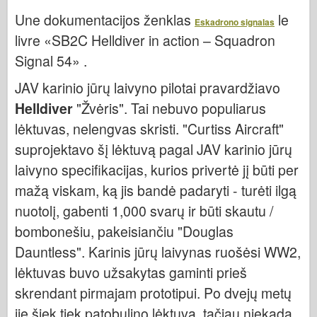
Bronco
Une dokumentacijos ženklas
le
Eskadrono signalas
Kibernetinis hobis
livre «SB2C Helldiver in action – Squadron
Dnepromodelis
Signal 54» .
Drakonas
JAV karinio jūrų laivyno pilotai pravardžiavo
Eduardas
Helldiver
"Žvėris". Tai nebuvo populiarus
E.T. Modelis
lėktuvas, nelengvas skristi. "Curtiss Aircraft"
Smulkios pelėsiai
suprojektavo šį lėktuvą pagal JAV karinio jūrų
Valoro pajėgos
laivyno specifikacijas, kurios privertė jį būti per
mažą viskam, ką jis bandė padaryti - turėti ilgą
Friulmodel
nuotolį, gabenti 1,000 svarų ir būti skautu /
Hasegawa provincija
bombonešiu, pakeisiančiu "Douglas
Heleris
Dauntless". Karinis jūrų laivynas ruošėsi WW2,
HobbyBoss provincija
lėktuvas buvo užsakytas gaminti prieš
IBG modeliai
skrendant pirmajam prototipui. Po dvejų metų
Tcm
jie šiek tiek patobulino lėktuvą, tačiau niekada