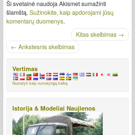
Ši svetainė naudoja Akismet sumažinti
šlamštą.
Sužinokite, kaip apdorojami jūsų
komentarų duomenys
.
Skelbti naršymą
Kitas skelbimas
→
←
Ankstesnis skelbimas
Vertimas
Nustatyti kaip numatytąją kalbą
Istorija & Modeliai Naujienos