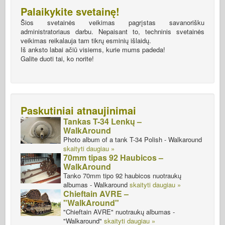
Palaikykite svetainę!
Šios svetainės veikimas pagrįstas savanorišku
administratoriaus darbu. Nepaisant to, techninis svetainės
veikimas reikalauja tam tikrų esminių išlaidų.
Iš anksto labai ačiū visiems, kurie mums padeda!
Galite duoti tai, ko norite!
Paskutiniai atnaujinimai
Tankas T-34 Lenkų –
WalkAround
Photo album of a tank T-34 Polish - Walkaround
skaityti daugiau »
70mm tipas 92 Haubicos –
WalkAround
Tanko 70mm tipo 92 haubicos nuotraukų
albumas - Walkaround
skaityti daugiau »
Chieftain AVRE –
"WalkAround"
"Chieftain AVRE" nuotraukų albumas -
"Walkaround"
skaityti daugiau »