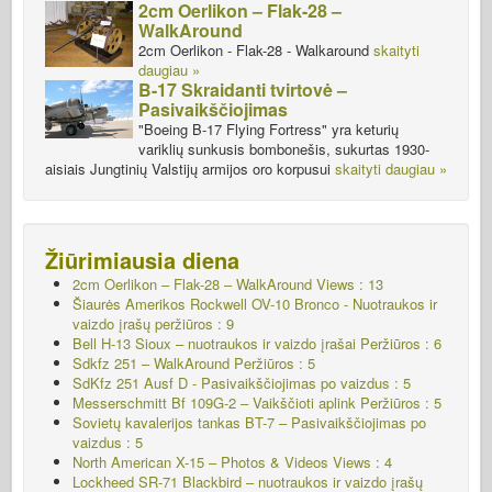
2cm Oerlikon – Flak-28 –
WalkAround
2cm Oerlikon - Flak-28 - Walkaround
skaityti
daugiau »
B-17 Skraidanti tvirtovė –
Pasivaikščiojimas
"Boeing B-17 Flying Fortress" yra keturių
variklių sunkusis bombonešis, sukurtas 1930-
aisiais Jungtinių Valstijų armijos oro korpusui
skaityti daugiau »
Žiūrimiausia diena
2cm Oerlikon – Flak-28 – WalkAround Views : 13
Šiaurės Amerikos Rockwell OV-10 Bronco - Nuotraukos ir
vaizdo įrašų peržiūros : 9
Bell H-13 Sioux – nuotraukos ir vaizdo įrašai Peržiūros : 6
Sdkfz 251 – WalkAround
Peržiūros : 5
SdKfz 251 Ausf D - Pasivaikščiojimas po vaizdus : 5
Messerschmitt Bf 109G-2 – Vaikščioti aplink
Peržiūros : 5
Sovietų kavalerijos tankas BT-7 – Pasivaikščiojimas po
vaizdus : 5
North American X-15 – Photos & Videos Views : 4
Lockheed SR-71 Blackbird – nuotraukos ir vaizdo įrašų