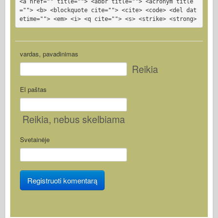
<a href="" title=""> <abbr title=""> <acronym title
=""> <b> <blockquote cite=""> <cite> <code> <del dat
etime=""> <em> <i> <q cite=""> <s> <strike> <strong>
vardas, pavadinimas
Reikia
El paštas
Reikia
, nebus skelbiama
Svetainėje