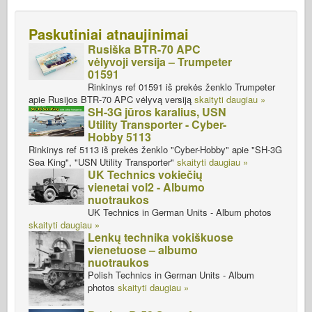
Paskutiniai atnaujinimai
Rusiška BTR-70 APC
vėlyvoji versija – Trumpeter
01591
Rinkinys ref 01591 iš prekės ženklo Trumpeter
apie Rusijos BTR-70 APC vėlyvą versiją
skaityti daugiau »
SH-3G jūros karalius, USN
Utility Transporter - Cyber-
Hobby 5113
Rinkinys ref 5113 iš prekės ženklo "Cyber-Hobby" apie "SH-3G
Sea King", "USN Utility Transporter"
skaityti daugiau »
UK Technics vokiečių
vienetai vol2 - Albumo
nuotraukos
UK Technics in German Units - Album photos
skaityti daugiau »
Lenkų technika vokiškuose
vienetuose – albumo
nuotraukos
Polish Technics in German Units - Album
photos
skaityti daugiau »