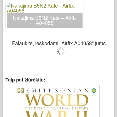
Italeri
Legenda
Nakajima B5N2 Kate – Airfix
Meng modelis
A04058
Tamiya
Tristar
Palaukite, ieškodami "Airfix A04058" jums...
Trimitininkas
Zvezda
Albumai-Nuotraukos
Vaikščioti aplink
Knygų
Taip pat žiūrėkite:
Dvd
Kontakto
le Leidinys
Rinkiniai