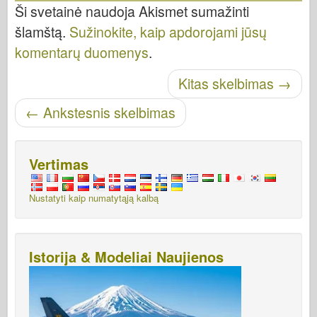
Ši svetainė naudoja Akismet sumažinti
šlamštą.
Sužinokite, kaip apdorojami jūsų
komentarų duomenys
.
Skelbti naršymą
Kitas skelbimas
→
←
Ankstesnis skelbimas
Vertimas
Nustatyti kaip numatytąją kalbą
Istorija & Modeliai Naujienos