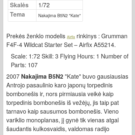
Osprey leidyba
Skalės
1/72
Tema
Eskadrono signalas
Nakajima B5N2 "Kate"
Tankpower
Sunkvežimiai ir cisternos
Prekės ženklo modelis
rinkinys :
Grumman
Airfix
Waffen-Arsenalas
F4F-4 Wildcat Starter Set – Airfix A55214
.
Wydawnictwo Militaria
Scale: 1:72 Skill: 3 Flying Hours: 1 Number of
Maquettes (maquettes)
Parts: 107
Akademija
2007
Nakajima B5N2
"Kate" buvo gausiausias
Ace modeliai
Antrojo pasaulinio karo japonų torpedinis
AFV klubas
bombonešis ir, nors pirmiausia veikė kaip
Airfix
torpedinis bombonešis iš vežėjų, jis taip pat
Oro pajėgos
tarnavo kaip sausumos bombonešis. Vieno
variklio monoplanas, jį gynė tik vienas atgal
AZ modelis
šaudantis kulkosvaidis, valdomas radijo
Juodasis šuo