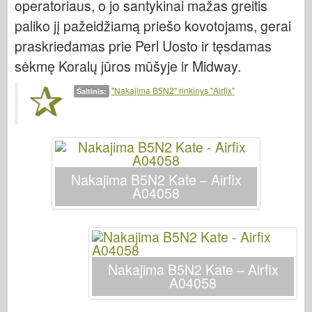
operatoriaus, o jo santykinai mažas greitis
Bronco
paliko jį pažeidžiamą priešo kovotojams, gerai
Kibernetinis hobis
praskriedamas prie Perl Uosto ir tęsdamas
Dnepromodelis
sėkmę Koralų jūros mūšyje ir Midway.
Drakonas
"Nakajima B5N2" rinkinys "Airfix"
Šaltinis:
Eduardas
E.T. Modelis
Smulkios pelėsiai
Valoro pajėgos
Nakajima B5N2 Kate – Airfix
Friulmodel
A04058
Hasegawa provincija
Heleris
HobbyBoss provincija
Nakajima B5N2 Kate – Airfix
IBG modeliai
A04058
Tcm