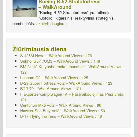
Boeing B-52 Stratofortress
– WalkAround
"Boeing B-52 Stratofortress" yra tolimojo
nuotolio, ikigarsinis, reaktyvinis strateginis
bombonešis.
skaityti daugiau »
Žiūrimiausia diena
S-125M Neva – WalkAround Views : 179
Sukhoi Su-17UM3 – WalkAround Views : 148
BM-31 12 Katyusha rocket launcher – WalkAround Views :
128
Leopard C2 – WalkAround Views : 125
B-29 Super Fortress vol2 – WalkAround Views : 123
BTR-70 – WalkAround Views : 121
Flakpanzerkampfwagen IV – Pasivaikščiojimas
Peržiūrėta:
101
Centurion Mk5 vol2 – Walk Around Views : 96
Hawker Sea Fury vol3 – WalkAround Views : 50
B-17 Flying Fortress – WalkAround Views : 49