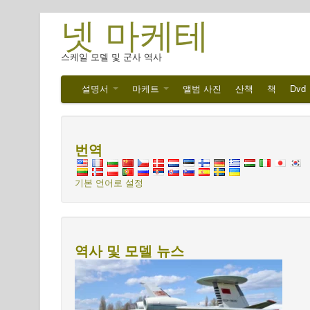
넷 마케테
스케일 모델 및 군사 역사
설명서
마케트
앨범 사진
산책
책
Dvd
번역
기본 언어로 설정
역사 및 모델 뉴스