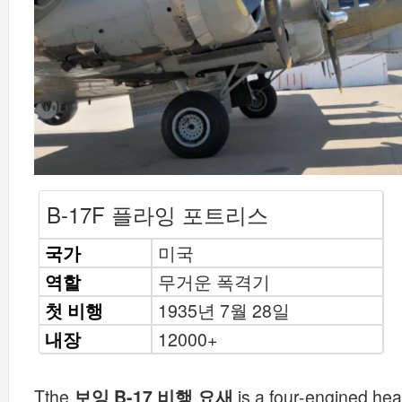
B-17F 플라잉 포트리스
국가
미국
역할
무거운 폭격기
첫 비행
1935년 7월 28일
내장
12000+
Tthe
보잉 B-17 비행 요새
is a four-engined he