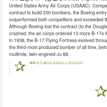
United States Army Air Corps (USAAC). Compet
contract to build 200 bombers, the Boeing entr
outperformed both competitors and exceeded the
Although Boeing lost the contract (to the Doug
crashed, the air corps ordered 13 more B-17s for
in 1938, the B-17 Flying Fortress evolved th
the third-most produced bomber of all time, be
multirole, twin-engined Ju 88.
:
B-17 플라잉 포트리스 ― 위키피디아
소스