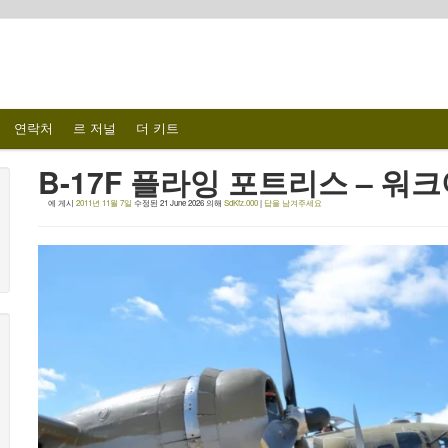
연락처
르 저널
더 키트
B-17F 플라잉 포트리스 – 워
에 게시
2011년 11월 7일
수정된
21 June 2026
의해
SdKfz.000
|
답을 남겨주세요