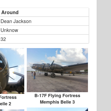
k Around
Dean Jackson
Unknow
32
B-17F Flying Fortress
Fortress
Memphis Belle 3
lle 2