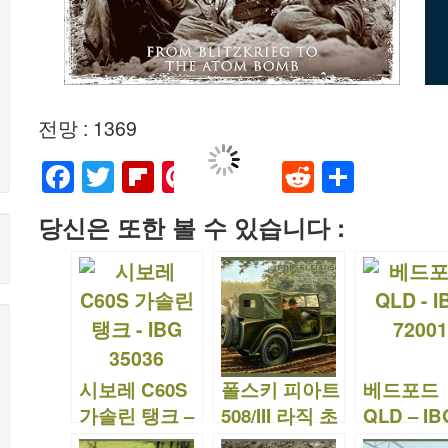
전망 : 1369
F
T
Fl
Pi
T
M
R
S
a
wi
ip
nt
u
a
e
h
당신은 또한 볼 수 있습니다 :
c
tt
b
er
m
st
d
ar
e
er
o
e
bl
o
di
e
b
ar
st
r
d
t
o
d
o
o
n
시보레 C60S
폴스키 피아트
베드포드
k
가솔린 탱크 –
508/III 라직 초
QLD – IB
IBG 35036
기 버전 – IBG
72001