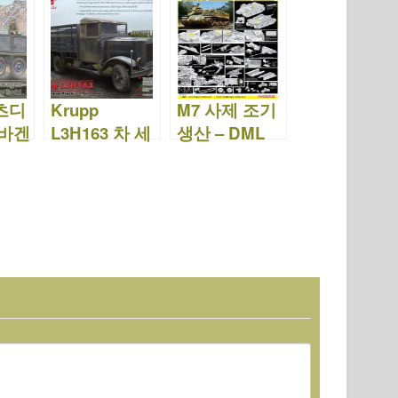
츠디
Krupp
M7 사제 조기
바겐
L3H163 차 세
생산 – DML
03
계 대전 독일
6627
육군 트럭 –
ICM 35461