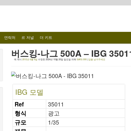
연락처
르 저널
더 키트
버스킹-나그 500A – IBG 3501
에 게시
2012년 6월 9일
수정된
2024년 10월 20일 일요일
의해
SdKfz.000
|
답을 남겨주세요
IBG 모델
Ref
35011
형식
광고
규모
1/35