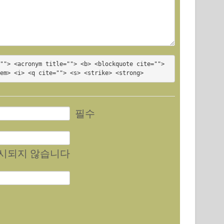
""> <acronym title=""> <b> <blockquote cite=""> 
<em> <i> <q cite=""> <s> <strike> <strong>
필수
게시되지 않습니다