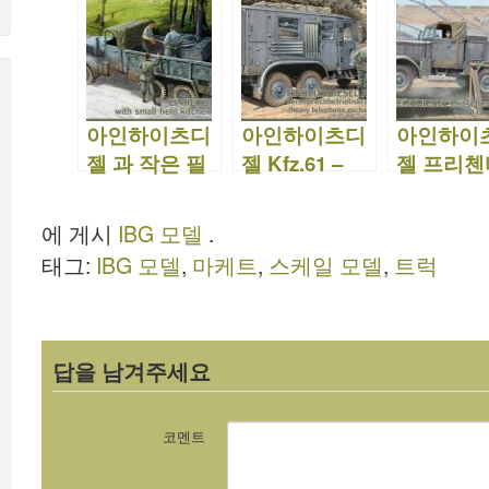
72007
아인하이츠디
아인하이츠디
아인하이
젤 과 작은 필
젤 Kfz.61 –
젤 프리첸
드 키친 Hf.14
IBG 35004
– IBG 350
– IBG 35007
에 게시
IBG 모델
.
태그:
IBG 모델
,
마케트
,
스케일 모델
,
트럭
답을 남겨주세요
코멘트