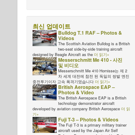
최신 업데이트
Bulldog T.1 RAF – Photos &
Videos
The Scottish Aviation Bulldog is a British
two-seat side-by-side training aircraft
designed by Beagle Aircraft as the
더 읽기»
Messerschmitt Me 410 - 사진
및 비디오
Messerschmitt Me 410 Hornisse는 제 2
차 세계 대전에 참전 된 독일의 쌍발 엔진
중전투기이자 고속 폭격기였습니다
더 읽기»
British Aerospace EAP –
Photos & Video
The British Aerospace EAP is a British
technology demonstrator aircraft
developed by aviation company British Aerospace
더 읽
기»
Fuji T-3 – Photos & Videos
The Fuji T-3 is a primary military trainer
aircraft used by the Japan Air Self