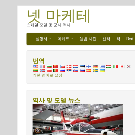
넷 마케테
스케일 모델 및 군사 역사
설명서
마케트
앨범 사진
산책
책
Dvd
번역
기본 언어로 설정
역사 및 모델 뉴스