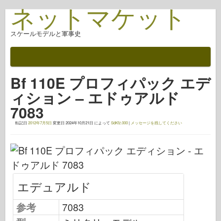
ネットマケット
スケールモデルと軍事史
ドキュメント
戦いの後
Bf 110E プロフィパック エデ
AFV武器
ィション – エドゥアルド
アライド軸
7083
アーマーフォトギャラリー
転記日
2012年7月5日
変更日
2024年10月21日
によって
SdKfz.000
|
メッセージを残してください
アーマー・イン・プロファイル
コンコード
ナットとボルト
新しいヴァンガード
エデュアルド
オスプレイモデリング
参考
7083
オスプレイ出版