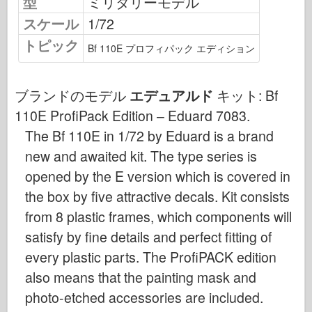
型
ミリタリーモデル
飛行隊信号
スケール
1/72
タンクパワー
トピック
Bf 110E プロフィパック エディション
トラックとタンク
武装-アーセナル
ブランドのモデル
エデュアルド
キット:
Bf
ウィドウニクツー・ムシタ
110E ProfiPack Edition – Eduard 7083
.
マケット
The Bf 110E in 1/72 by Eduard is a brand
アカデミー
new and awaited kit. The type series is
エースモデル
opened by the E version which is covered in
AFVクラブ
the box by five attractive decals. Kit consists
エアフィックス
from 8 plastic frames, which components will
空軍
satisfy by fine details and perfect fitting of
AZモデル
every plastic parts. The ProfiPACK edition
also means that the painting mask and
黒い犬
photo-etched accessories are included.
ブロンコ