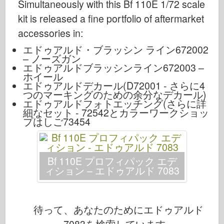
Simultaneously with this Bf 110E 1/72 scale
サイバーホビー
kit is released a fine portfolio of aftermarket
ドネプロモデル
accessories in:
ドラゴン
エドゥアルド・ブラッシン ライン672002
エデュアルド
– ノーズガン
エドゥアルドブラッシンライン672003 –
E.T. モデル
ホイール
エドゥアルドデカール(D72001 - さらに4
ファインモールド
つのマーキングのための余分なデカール)
エドゥアルドフォトエッチング(さらに詳
武勇の勢力
細なセット - 72542とカラーワークショッ
フリルモデル
プはしご73454
ハセガワ
エレール
Bf 110E プロフィパック エデ
ホビーボス
ィション – エドゥアルド 7083
IBGモデル
Icm
待って、あなたのためにエドゥアルド
イタレリ