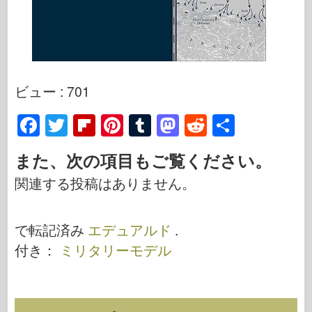
ビュー : 701
F
T
Fl
Pi
T
M
R
S
a
wi
ip
nt
u
a
e
h
また、次の項目もご覧ください。
c
tt
b
er
m
st
d
ar
関連する投稿はありません。
e
er
o
e
bl
o
di
e
b
ar
st
r
d
t
で転記済み
エデュアルド
.
o
d
o
付き：
ミリタリーモデル
o
n
k