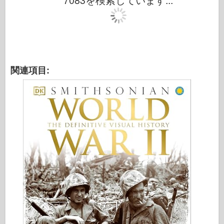
7083を検索しています...
伝説
メンモデル
タミヤ
トライスター
関連項目:
トランペッター
ズベズダ
アルバム-写真
歩き回る
本
Dvd
連絡先
ル・ジャーナル
キット