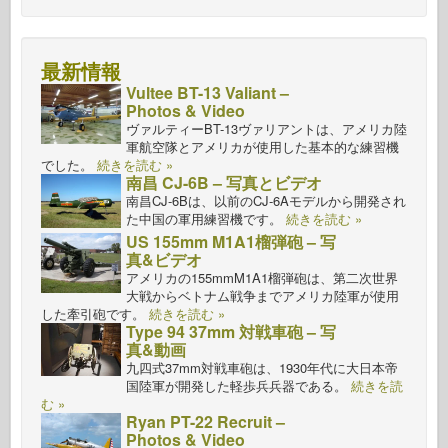
最新情報
Vultee BT-13 Valiant –
Photos & Video
ヴァルティーBT-13ヴァリアントは、アメリカ陸
軍航空隊とアメリカが使用した基本的な練習機
でした。
続きを読む »
南昌 CJ-6B – 写真とビデオ
南昌CJ-6Bは、以前のCJ-6Aモデルから開発され
た中国の軍用練習機です。
続きを読む »
US 155mm M1A1榴弾砲 – 写
真&ビデオ
アメリカの155mmM1A1榴弾砲は、第二次世界
大戦からベトナム戦争までアメリカ陸軍が使用
した牽引砲です。
続きを読む »
Type 94 37mm 対戦車砲 – 写
真&動画
九四式37mm対戦車砲は、1930年代に大日本帝
国陸軍が開発した軽歩兵兵器である。
続きを読
む »
Ryan PT-22 Recruit –
Photos & Video