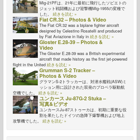
Mig-21PFは、21年に最初に飛行したソビエトの
ジェット戦闘機および迎撃機Mig-1955の変種で
した。
続きを読む »
Fiat CR.32 – Photos & Video
The Fiat CR.32 was a biplane fighter aircraft
designed by Celestino Rosatelli and produced
by Fiat Aviazione in Italy in
続きを読む »
Gloster E.28-39 – Photos &
Video
The Gloster E.28-39 was a British experimental
aircraft that made history as the first jet-powered
flight in the United
続きを読む »
Grumman S-2 Tracker –
Photos & Video
グラマンS-2トラッカーは、対潜水艦戦(ASW)ミ
ッション用に設計された双発のプロペラ駆動航
空機でした。
続きを読む »
ユンカース Ju-87G-2 Stuka –
写真&ビデオ
ユンカースJu-87ストゥーカは、初期に重要な役
割を果たしたドイツの急降下爆撃機および地上
攻撃機でした。
続きを読む »