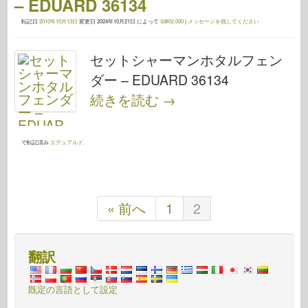
– EDUARD 36134
転記日
2010年10月13日
変更日
2024年10月21日
によって
SdKfz.000
|
メッセージを残してください
セットシャーマンホタルフェン
ダー – EDUARD 36134
続きを読む
→
で転記済み
エデュアルド
.
« 前へ
1
2
翻訳
既定の言語として設定