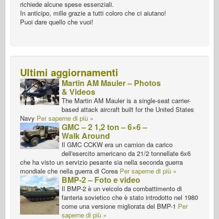
richiede alcune spese essenziali.
In anticipo, mille grazie a tutti coloro che ci aiutano!
Puoi dare quello che vuoi!
Ultimi aggiornamenti
Martin AM Mauler – Photos
& Videos
The Martin AM Mauler is a single-seat carrier-
based attack aircraft built for the United States
Navy
Per saperne di più »
GMC – 2 1,2 ton – 6×6 –
Walk Around
Il GMC CCKW era un camion da carico
dell'esercito americano da 21/2 tonnellate 6x6
che ha visto un servizio pesante sia nella seconda guerra
mondiale che nella guerra di Corea
Per saperne di più »
BMP-2 – Foto e video
Il BMP-2 è un veicolo da combattimento di
fanteria sovietico che è stato introdotto nel 1980
come una versione migliorata del BMP-1
Per
saperne di più »