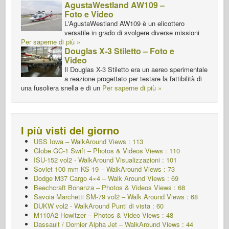
AgustaWestland AW109 –
Foto e Video
L'AgustaWestland AW109 è un elicottero
versatile in grado di svolgere diverse missioni
Per saperne di più »
Douglas X-3 Stiletto – Foto e
Video
Il Douglas X-3 Stiletto era un aereo sperimentale
a reazione progettato per testare la fattibilità di
una fusoliera snella e di un
Per saperne di più »
I più visti del giorno
USS Iowa – WalkAround Views : 113
Globe GC-1 Swift – Photos & Videos Views : 110
ISU-152 vol2 - WalkAround
Visualizzazioni : 101
Soviet 100 mm KS-19 – WalkAround Views : 73
Dodge M37 Cargo 4×4 – Walk Around Views : 69
Beechcraft Bonanza – Photos & Videos Views : 68
Savoia Marchetti SM-79 vol2 – Walk Around Views : 68
DUKW vol2 - WalkAround
Punti di vista : 60
M110A2 Howitzer – Photos & Video Views : 48
Dassault / Dornier Alpha Jet – WalkAround Views : 44