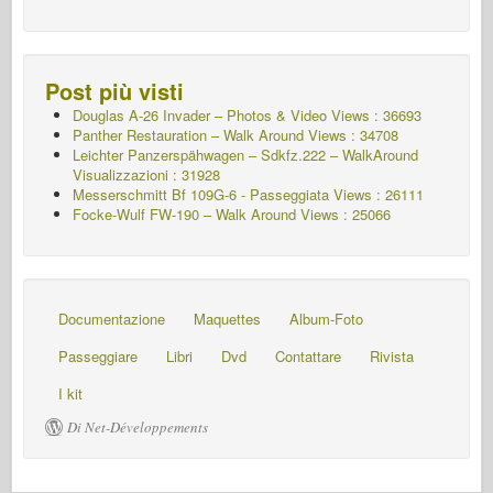
Post più visti
Douglas A-26 Invader – Photos & Video Views : 36693
Panther Restauration – Walk Around Views : 34708
Leichter Panzerspähwagen – Sdkfz.222 – WalkAround
Visualizzazioni : 31928
Messerschmitt Bf 109G-6 - Passeggiata
Views : 26111
Focke-Wulf FW-190 – Walk Around Views : 25066
Documentazione
Maquettes
Album-Foto
Passeggiare
Libri
Dvd
Contattare
Rivista
I kit
Di Net-Développements