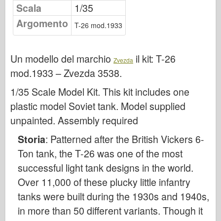
Osprey Publishing
Scala
1/35
Argomento
Segnale squadrone
T-26 mod.1933
Potenza del serbatoio
Camion & Carri armati
Un modello del marchio
il kit:
T-26
Zvezda
Waffen-Arsenal
mod.1933 – Zvezda 3538
.
Wydawnictwo Militaria
1/35 Scale Model Kit. This kit includes one
Maquettes
plastic model Soviet tank. Model supplied
Accademia
unpainted. Assembly required
Modelli ace
Storia
: Patterned after the British Vickers 6-
AFV Club
Ton tank, the T-26 was one of the most
Airfix
successful light tank designs in the world.
Aeronautica
Over 11,000 of these plucky little infantry
tanks were built during the 1930s and 1940s,
Modello AZ
in more than 50 different variants. Though it
Cane Nero