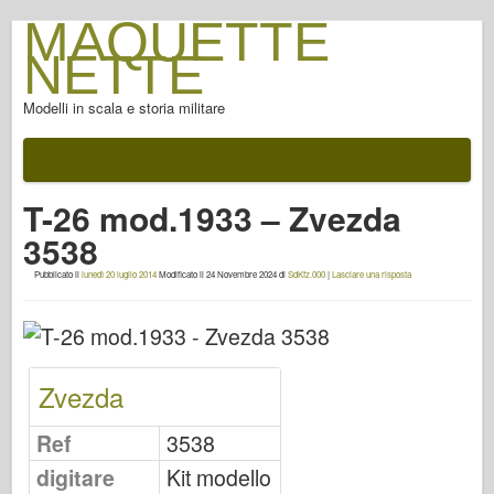
MAQUETTE
NETTE
Modelli in scala e storia militare
Documentazione
Dopo la battaglia
T-26 mod.1933 – Zvezda
Armi AFV
3538
Asse alleato
Pubblicato il
lunedì 20 luglio 2014
Modificato il
24 Novembre 2024
di
SdKfz.000
|
Lasciare una risposta
FotoGallery armatura
Armatura di profilo
Concord
Zvezda
Dadi & Bulloni
Nuova Avanguardia
Ref
3538
Modellazione di Osprey
digitare
Kit modello