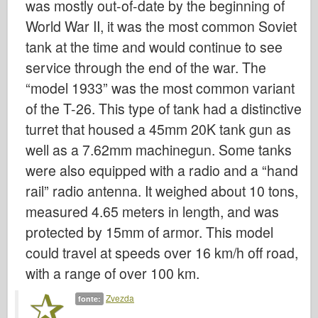
was mostly out-of-date by the beginning of
Bronco
World War II, it was the most common Soviet
Cyber-Hobby
tank at the time and would continue to see
Dnepromodello
service through the end of the war. The
Drago
“model 1933” was the most common variant
Eduard
of the T-26. This type of tank had a distinctive
Modello E.T.
turret that housed a 45mm 20K tank gun as
Stampi fini
well as a 7.62mm machinegun. Some tanks
Forze del Valore
were also equipped with a radio and a “hand
rail” radio antenna. It weighed about 10 tons,
Friulmodel
measured 4.65 meters in length, and was
Hasegawa
protected by 15mm of armor. This model
Heller
could travel at speeds over 16 km/h off road,
HobbyBoss
with a range of over 100 km.
Modelli IBG
Zvezda
fonte:
Icm