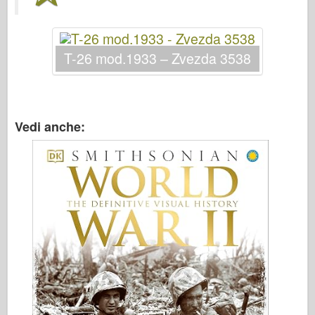
Italeri
Leggenda
Modello Meng
T-26 mod.1933 – Zvezda 3538
Tamiya
Tristar
Trombettista
Vedi anche:
Zvezda
Album-Foto
Passeggiare
Libri
Dvd
Contattare
Rivista
I kit