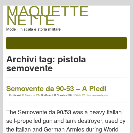
MAQUETTE
NETTE
Modelli in scala e storia militare
Archivi tag:
pistola
semovente
Semovente da 90-53 – A Piedi
Pubblicato il
22 Dicembre 2024
Modificato il
22 Dicembre 2024
di
SdKfz.000
|
Lasciare una risposta
The Semovente da 90/53 was a heavy Italian
self-propelled gun and tank destroyer, used by
the Italian and German Armies during World