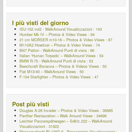
I più visti del giorno
ISU-152 vol2 - WalkAround
Visualizzazioni : 143
Humber Mk IV – Photos & Video Views : 94
21 cm MORSER m10-16 – Photos & Video Views : 87
M110A2 Howitzer – Photos & Video Views : 74
M47 Patton - WalkAround
Punti di vista : 66
Italian ‘Human Torpedo’ – WalkAround Views : 54
BMW R-75 - WalkAround
Punti di vista : 53
Beechcraft Bonanza – Photos & Videos Views : 50
Fiat M13/40 – WalkAround Views : 50
F-104 Starfighter – Photos & Video Views : 47
Post più visti
Douglas A-26 Invader – Photos & Video Views : 36685
Panther Restauration – Walk Around Views : 34696
Leichter Panzerspähwagen – Sdkfz.222 – WalkAround
Visualizzazioni : 31922
Messerschmitt Bf 109G-6 - Passeggiata
Visualizzazioni :