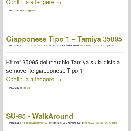
Continua a leggere
→
Pubblicato in
Passeggiare
.
Giapponese Tipo 1 – Tamiya 35095
Pubblicato il
mercoledì 24 febbraio 2013
Modificato il
21 Ottobre 2024
di
SdKfz.000
|
Lasciare una risposta
Kit réf 35095 del marchio Tamiya sulla pistola
semovente giapponese Tipo 1
Continua a leggere
→
Pubblicato in
Tamiya
.
SU-85 - WalkAround
Pubblicato il
mercoledì 22 dicembre 2012
Modificato il
25 Settembre 2024
di
SdKfz.000
|
Lasciare una risposta