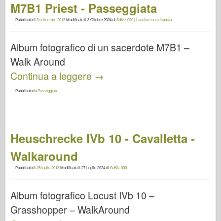
M7B1 Priest - Passeggiata
Pubblicato il
3 settembre 2013
Modificato il
3 Ottobre 2024
di
SdKfz.000
|
Lasciare una risposta
Album fotografico di un sacerdote M7B1 –
Walk Around
Continua a leggere
→
Pubblicato in
Passeggiare
.
Heuschrecke IVb 10 - Cavalletta -
Walkaround
Pubblicato il
28 luglio 2013
Modificato il
27 Luglio 2024
di
SdKfz.000
Album fotografico Locust IVb 10 –
Grasshopper – WalkAround