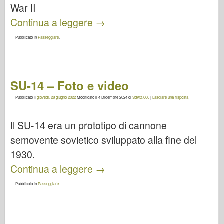
War II
Continua a leggere
→
Pubblicato in
Passeggiare
.
SU-14 – Foto e video
Pubblicato il
giovedì, 28 giugno 2022
Modificato il
4 Dicembre 2024
di
SdKfz.000
|
Lasciare una risposta
Il SU-14 era un prototipo di cannone
semovente sovietico sviluppato alla fine del
1930.
Continua a leggere
→
Pubblicato in
Passeggiare
.