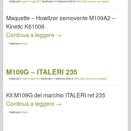
Pubblicato il
lunedì 14 luglio 2012
Modificato il
10 Settembre 2024
di
SdKfz.000
|
Lasciare una risposta
Maquette – Howitzer semovente M109A2 –
Kinetic K61006
Continua a leggere
→
Pubblicato in
Italeri
.
M109G – ITALERI 235
Pubblicato il
lunedì 8 luglio 2012
Modificato il
1 Settembre 2024
di
SdKfz.000
|
Lasciare una risposta
Kit M109G del marchio ITALERI ref 235
Continua a leggere
→
Pubblicato in
Italeri
.