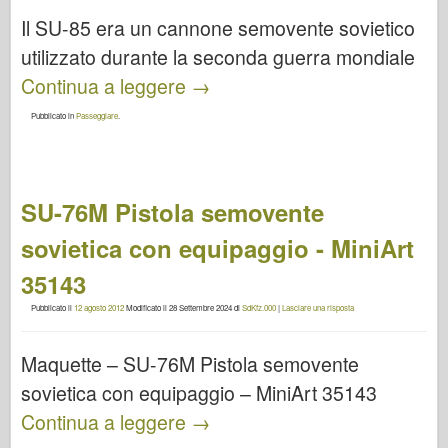
Il SU-85 era un cannone semovente sovietico
utilizzato durante la seconda guerra mondiale
Continua a leggere
→
Pubblicato in
Passeggiare
.
SU-76M Pistola semovente
sovietica con equipaggio - MiniArt
35143
Pubblicato il
12 agosto 2012
Modificato il
28 Settembre 2024
di
SdKfz.000
|
Lasciare una risposta
Maquette – SU-76M Pistola semovente
sovietica con equipaggio – MiniArt 35143
Continua a leggere
→