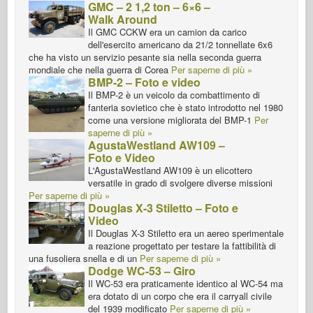
GMC – 2 1,2 ton – 6×6 –
Walk Around
Il GMC CCKW era un camion da carico
dell'esercito americano da 21/2 tonnellate 6x6
che ha visto un servizio pesante sia nella seconda guerra
mondiale che nella guerra di Corea
Per saperne di più »
BMP-2 – Foto e video
Il BMP-2 è un veicolo da combattimento di
fanteria sovietico che è stato introdotto nel 1980
come una versione migliorata del BMP-1
Per
saperne di più »
AgustaWestland AW109 –
Foto e Video
L'AgustaWestland AW109 è un elicottero
versatile in grado di svolgere diverse missioni
Per saperne di più »
Douglas X-3 Stiletto – Foto e
Video
Il Douglas X-3 Stiletto era un aereo sperimentale
a reazione progettato per testare la fattibilità di
una fusoliera snella e di un
Per saperne di più »
Dodge WC-53 – Giro
Il WC-53 era praticamente identico al WC-54 ma
era dotato di un corpo che era il carryall civile
del 1939 modificato
Per saperne di più »