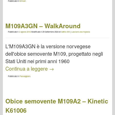
Pubblicato in
Miniart
.
M109A3GN – WalkAround
Pubblicato il
2 agosto 2012
Modificato il
29 Settembre 2024
di
SdKfz.000
|
Lasciare una risposta
L'M109A3GN è la versione norvegese
dell'obice semovente M109, progettato negli
Stati Uniti nei primi anni 1960
Continua a leggere
→
Pubblicato in
Passeggiare
.
Obice semovente M109A2 – Kinetic
K61006