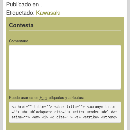
Publicado en .
Bronco
o
d
o
Etiquetado:
Kawasaki
Afición cibernética
o
n
Dnepromodel
k
Contesta
Dragón
Eduard
Comentario
Modelo E.T.
Moldes finos
Fuerzas de valor
FriulModelo
Hasegawa
Heller
Puede usar estos
Html
etiquetas y atributos:
HobbyBoss
<a href="" title=""> <abbr title=""> <acronym title
=""> <b> <blockquote cite=""> <cite> <code> <del dat
Modelos IBG
etime=""> <em> <i> <q cite=""> <s> <strike> <strong>
Icm