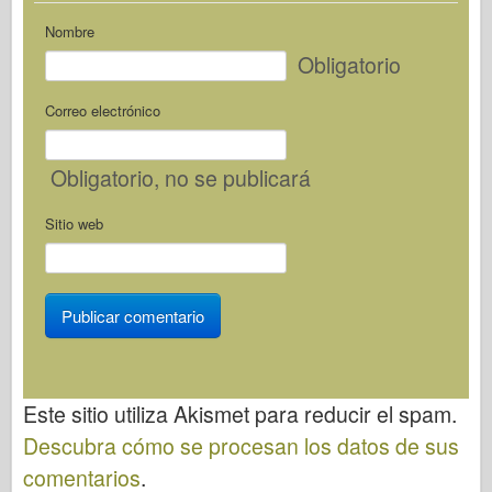
Italeri
Nombre
Leyenda
Obligatorio
Modelo Meng
Correo electrónico
Tamiya
Tristar
Obligatorio
, no se publicará
Trompetista
Zvezda
Sitio web
Álbumes-Fotos
Caminar alrededor
Libros
Dvds
Contacto
Este sitio utiliza Akismet para reducir el spam.
le Journal
Descubra cómo se procesan los datos de sus
comentarios
.
Los kits