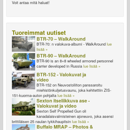
Voit antaa mitä haluat!
Tuoreimmat uutiset
BTR-70 – WalkAround
BTR-70: n valokuva-albumi - WalkAround
lue
lisää »
BTR-90 – WalkAround
BTR-90 is an 8×8 wheeled armored personnel
carrier developed in Russia
lue lisää »
BTR-152 - Valokuvat ja
video
BTR-152 on Neuvostoliiton panssaroitu
miehistönkuljetusvaunu, joka kehitettiin ZIS-
151-kuorma-auton pohjalta
lue lisää »
Sexton itseliikkuva ase -
Valokuvat ja video
Sexton Self Propelled Gun oli
kanadalaisvalmisteinen ajoneuvo, joka asensi
brittiläisen 25 naulan tykkihaupitsin
lue lisää »
Buffalo MRAP – Photos &