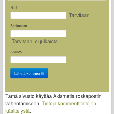
Italeri
Nimi
Legenda
Tarvitaan
Meng-malli
Sähköposti
Tamiya
Tristar
Tarvitaan
, ei julkaista
Trumpetisti
Zvezda
Sivusto
Albumit - Valokuvat
Kävele ympäriinsä
Kirjoja
Dvd
Meihin yhteyttä
Tämä sivusto käyttää Akismetia roskapostin
Le-lehti
vähentämiseen.
Tietoja kommenttitietojen
käsittelystä
.
Sarjat