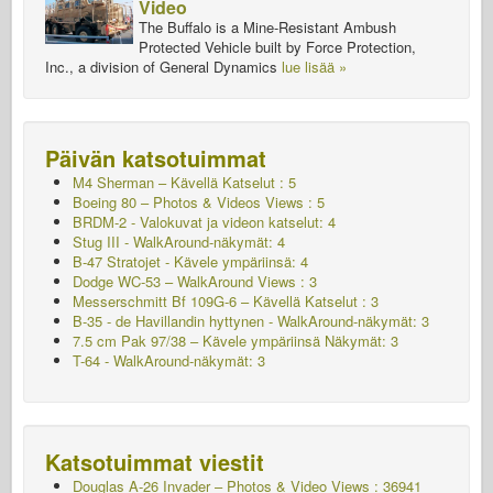
Video
The Buffalo is a Mine-Resistant Ambush
Protected Vehicle built by Force Protection,
Inc., a division of General Dynamics
lue lisää »
Päivän katsotuimmat
M4 Sherman – Kävellä
Katselut : 5
Boeing 80 – Photos & Videos Views : 5
BRDM-2 - Valokuvat ja videon katselut: 4
Stug III - WalkAround-näkymät: 4
B-47 Stratojet - Kävele ympäriinsä: 4
Dodge WC-53 – WalkAround Views : 3
Messerschmitt Bf 109G-6 – Kävellä
Katselut : 3
B-35 - de Havillandin hyttynen - WalkAround-näkymät: 3
7.5 cm Pak 97/38 – Kävele ympäriinsä Näkymät: 3
T-64 - WalkAround-näkymät: 3
Katsotuimmat viestit
Douglas A-26 Invader – Photos & Video Views : 36941