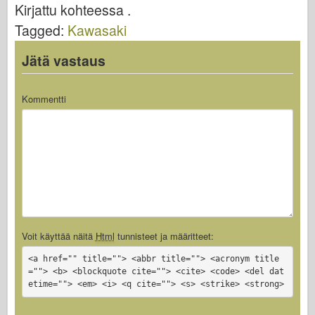
Kirjattu kohteessa .
Bronco
o
d
o
Tagged:
Kawasaki
Kyberharrastus
o
n
Dnepromodel
k
Jätä vastaus
Dragon
Eduard
Kommentti
E.T. Malli
Hienot muotit
Valorin voimat
Friulmodel
Hasegawa
Heller
Voit käyttää näitä
Html
tunnisteet ja määritteet:
HobbyBoss-ylle
<a href="" title=""> <abbr title=""> <acronym title
=""> <b> <blockquote cite=""> <cite> <code> <del dat
IBG-mallit
etime=""> <em> <i> <q cite=""> <s> <strike> <strong>
Icm