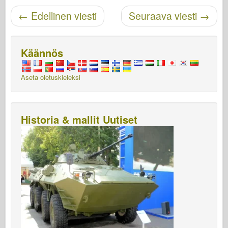
Navigoinnin jälkeinen
←
Edellinen viesti
Seuraava viesti
→
Käännös
Aseta oletuskieleksi
Historia & mallit Uutiset