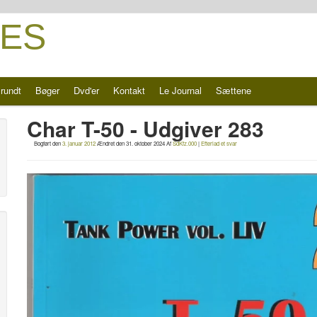
ES
rundt
Bøger
Dvd'er
Kontakt
Le Journal
Sættene
Char T-50 - Udgiver 283
Bogført den
3. januar 2012
Ændret den
31. oktober 2024
Af
SdKfz.000
|
Efterlad et svar