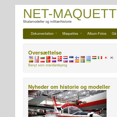
NET-MAQUETT
Skalamodeller og militærhistorie
Dokumentation
Maquettes
Album-Fotos
Gå 
Oversættelse
Benyt som standardsprog
Nyheder om historie og modeller