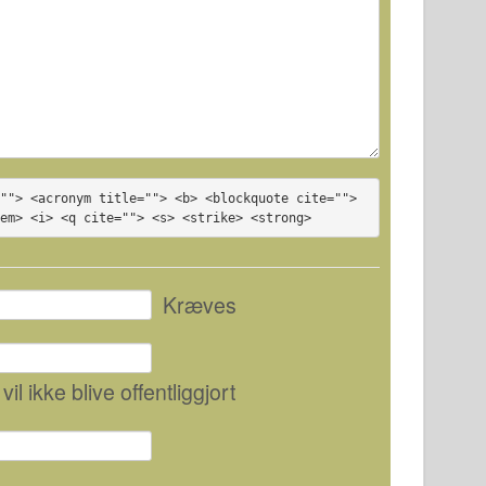
""> <acronym title=""> <b> <blockquote cite=""> 
<em> <i> <q cite=""> <s> <strike> <strong>
Kræves
 vil ikke blive offentliggjort