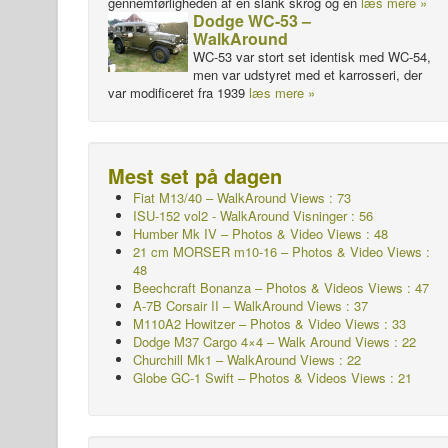
gennemførligheden af en slank skrog og en
læs mere »
Dodge WC-53 –
WalkAround
WC-53 var stort set identisk med WC-54,
men var udstyret med et karrosseri, der
var modificeret fra 1939
læs mere »
Mest set på dagen
Fiat M13/40 – WalkAround Views : 73
ISU-152 vol2 - WalkAround
Visninger : 56
Humber Mk IV – Photos & Video Views : 48
21 cm MORSER m10-16 – Photos & Video Views :
48
Beechcraft Bonanza – Photos & Videos Views : 47
A-7B Corsair II – WalkAround Views : 37
M110A2 Howitzer – Photos & Video Views : 33
Dodge M37 Cargo 4×4 – Walk Around Views : 22
Churchill Mk1 – WalkAround Views : 22
Globe GC-1 Swift – Photos & Videos Views : 21