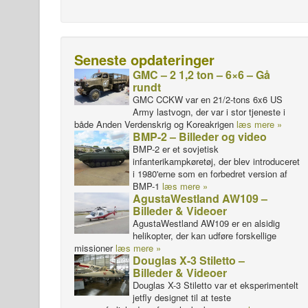
Seneste opdateringer
GMC – 2 1,2 ton – 6×6 – Gå
rundt
GMC CCKW var en 21/2-tons 6x6 US
Army lastvogn, der var i stor tjeneste i
både Anden Verdenskrig og Koreakrigen
læs mere »
BMP-2 – Billeder og video
BMP-2 er et sovjetisk
infanterikampkøretøj, der blev introduceret
i 1980'erne som en forbedret version af
BMP-1
læs mere »
AgustaWestland AW109 –
Billeder & Videoer
AgustaWestland AW109 er en alsidig
helikopter, der kan udføre forskellige
missioner
læs mere »
Douglas X-3 Stiletto –
Billeder & Videoer
Douglas X-3 Stiletto var et eksperimentelt
jetfly designet til at teste