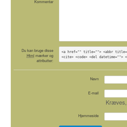
Kommentar
Du kan bruge disse
<a href="" title=""> <abbr title=
Html
mærker og
<cite> <code> <del datetime=""> 
attributter:
Navn
E-mail
Kræves
,
Hjemmeside