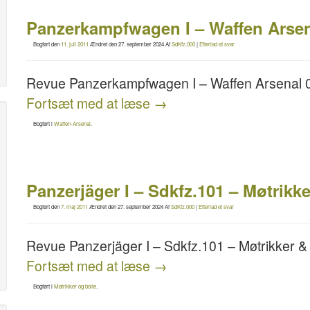
Panzerkampfwagen I – Waffen Arsen
Bogført den
11. juli 2011
Ændret den
27. september 2024
Af
SdKfz.000
|
Efterlad et svar
Revue Panzerkampfwagen I – Waffen Arsenal 
Fortsæt med at læse
→
Bogført i
Waffen-Arsenal
.
Panzerjäger I – Sdkfz.101 – Møtrikke
Bogført den
7. maj 2011
Ændret den
27. september 2024
Af
SdKfz.000
|
Efterlad et svar
Revue Panzerjäger I – Sdkfz.101 – Møtrikker &
Fortsæt med at læse
→
Bogført i
Møtrikker og bolte
.