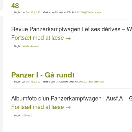
48
Bogført den
Den 18. juli 2011
Ændret den
29. oktober 2024
Af
SdKfz.000
|
Efterlad et svar
Revue Panzerkampfwagen I et ses dérivés – W
Fortsæt med at læse
→
Bogført i
Waffen-Arsenal
.
Panzer I - Gå rundt
Bogført den
Den 16. juli 2011
Ændret den
13. november 2024
Af
SdKfz.000
|
Efterlad et svar
Albumfoto d'un Panzerkampfwagen I Ausf.A – 
Fortsæt med at læse
→
Bogført i
Gå rundt
.