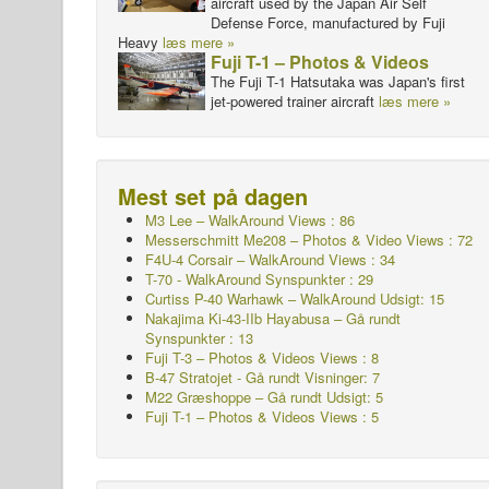
aircraft used by the Japan Air Self
Defense Force, manufactured by Fuji
Heavy
læs mere »
Fuji T-1 – Photos & Videos
The Fuji T-1 Hatsutaka was Japan's first
jet-powered trainer aircraft
læs mere »
Mest set på dagen
M3 Lee – WalkAround Views : 86
Messerschmitt Me208 – Photos & Video Views : 72
F4U-4 Corsair – WalkAround Views : 34
T-70 - WalkAround
Synspunkter : 29
Curtiss P-40 Warhawk – WalkAround
Udsigt: 15
Nakajima Ki-43-IIb Hayabusa – Gå rundt
Synspunkter : 13
Fuji T-3 – Photos & Videos Views : 8
B-47 Stratojet - Gå rundt Visninger: 7
M22 Græshoppe – Gå rundt
Udsigt: 5
Fuji T-1 – Photos & Videos Views : 5