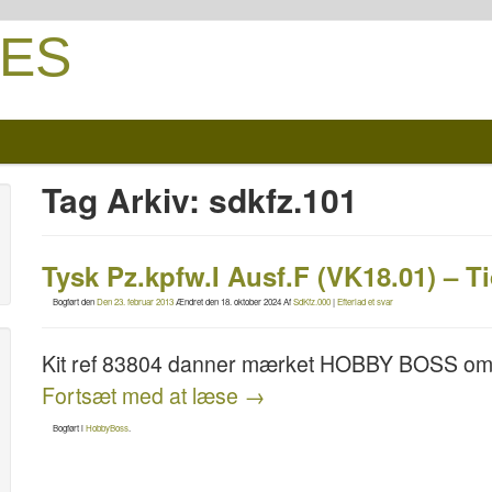
ES
Tag Arkiv:
sdkfz.101
Tysk Pz.kpfw.I Ausf.F (VK18.01) – 
Bogført den
Den 23. februar 2013
Ændret den
18. oktober 2024
Af
SdKfz.000
|
Efterlad et svar
Kit ref 83804 danner mærket HOBBY BOSS om d
Fortsæt med at læse
→
Bogført i
HobbyBoss
.