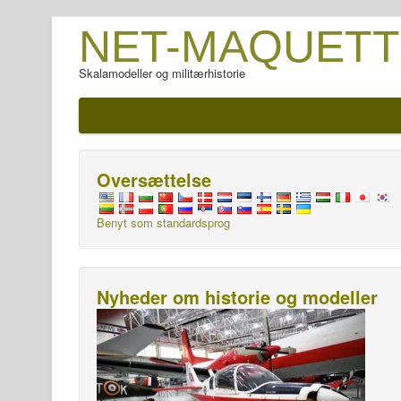
NET-MAQUETT
Skalamodeller og militærhistorie
Oversættelse
Benyt som standardsprog
Nyheder om historie og modeller