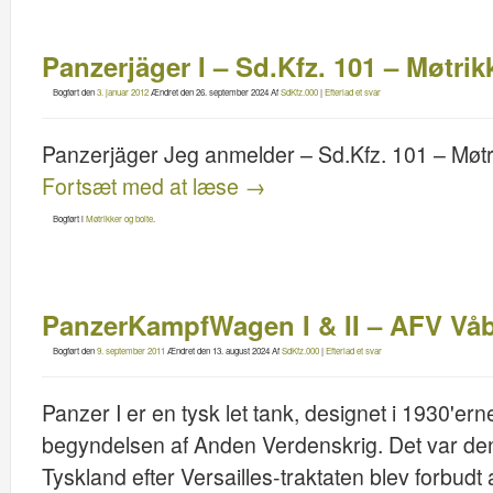
Panzerjäger I – Sd.Kfz. 101 – Møtrik
Bogført den
3. januar 2012
Ændret den
26. september 2024
Af
SdKfz.000
|
Efterlad et svar
Panzerjäger Jeg anmelder – Sd.Kfz. 101 – Møtr
Fortsæt med at læse
→
Bogført i
Møtrikker og bolte
.
PanzerKampfWagen I & II – AFV Vå
Bogført den
9. september 2011
Ændret den
13. august 2024
Af
SdKfz.000
|
Efterlad et svar
Panzer I er en tysk let tank, designet i 1930'er
begyndelsen af Anden Verdenskrig. Det var den 
Tyskland efter Versailles-traktaten blev forbudt