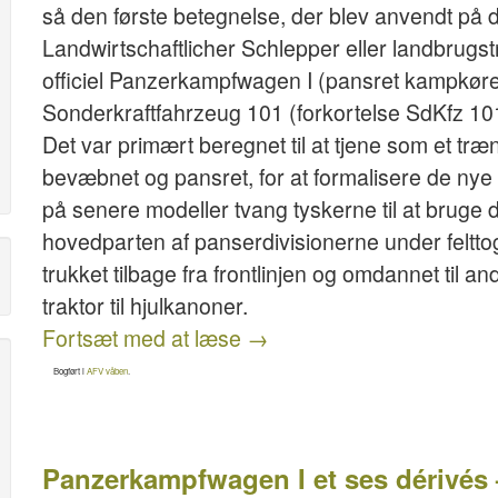
så den første betegnelse, der blev anvendt på d
Landwirtschaftlicher Schlepper eller landbrug
officiel Panzerkampfwagen I (pansret kampkøret
Sonderkraftfahrzeug 101 (forkortelse SdKfz 101)
Det var primært beregnet til at tjene som et trænin
bevæbnet og pansret, for at formalisere de nye 
på senere modeller tvang tyskerne til at bruge 
hovedparten af panserdivisionerne under felttog
trukket tilbage fra frontlinjen og omdannet til 
traktor til hjulkanoner.
Fortsæt med at læse
→
Bogført i
AFV våben
.
Panzerkampfwagen I et ses dérivés