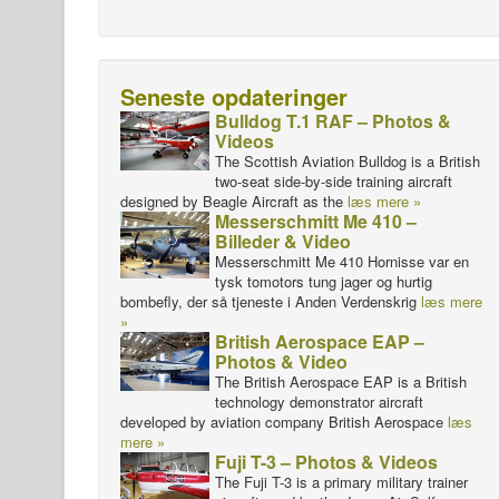
Seneste opdateringer
Bulldog T.1 RAF – Photos &
Videos
The Scottish Aviation Bulldog is a British
two-seat side-by-side training aircraft
designed by Beagle Aircraft as the
læs mere »
Messerschmitt Me 410 –
Billeder & Video
Messerschmitt Me 410 Hornisse var en
tysk tomotors tung jager og hurtig
bombefly, der så tjeneste i Anden Verdenskrig
læs mere
»
British Aerospace EAP –
Photos & Video
The British Aerospace EAP is a British
technology demonstrator aircraft
developed by aviation company British Aerospace
læs
mere »
Fuji T-3 – Photos & Videos
The Fuji T-3 is a primary military trainer