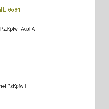
DML 6591
 Pz.Kpfw.I Ausf.A
et PzKpfw I