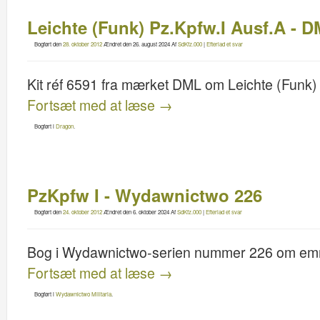
Leichte (Funk) Pz.Kpfw.I Ausf.A - 
Bogført den
28. oktober 2012
Ændret den
26. august 2024
Af
SdKfz.000
|
Efterlad et svar
Kit réf 6591 fra mærket DML om Leichte (Funk)
Fortsæt med at læse
→
Bogført i
Dragon
.
PzKpfw I - Wydawnictwo 226
Bogført den
24. oktober 2012
Ændret den
6. oktober 2024
Af
SdKfz.000
|
Efterlad et svar
Bog i Wydawnictwo-serien nummer 226 om emn
Fortsæt med at læse
→
Bogført i
Wydawnictwo Militaria
.