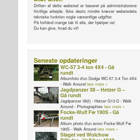
Driften af dette websted er baseret på administratorens
frivillige arbejde. Ikke desto mindre kræver webstedets
tekniske funktion nogle væsentlige udgifter.
På forhånd mange tak til alle, der hjælper os!
Du kan give, hvad du vil!
Seneste opdateringer
WC-57 3-4 ton 4X4 - Gå
rundt
Albumfoto d'un Dodge WC-57 3-4 Ton 4X4
- Walk Around
læs mere »
Jagdpanzer 38 – Hetzer G –
Gå rundt
Jagdpanzer 38(t) - Hetzer G13-D - Walk
Around - Photographies
læs mere »
Focke-Wulf Fw 190S - Gå
rundt
Album photo d'un avion Focke-Wulf Fw
190S - Walk Around
læs mere »
Slaget ved Wolchow