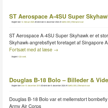
ST Aerospace A-4SU Super Skyhawk 
Bogført den
12. februar 2020
Ændret den
8. december 2024
Af
SdKfz.000
|
Efterlad et svar
ST Aerospace A-4SU Super Skyhawk er et stort
Skyhawk-angrebsflyet foretaget af Singapore Air
Fortsæt med at læse
→
Bogført i
Gå rundt
.
Douglas B-18 Bolo – Billeder & Vid
Bogført den
Den 10. december 2019
Ændret den
9. december 2024
Af
SdKfz.000
|
Efterlad et svar
Douglas B-18 Bolo var et mellemstort bombefly u
Army Air Corps