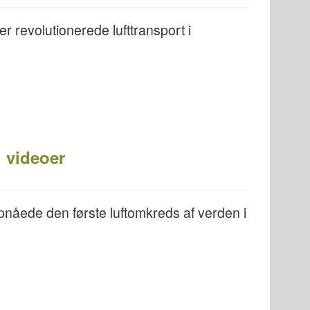
r revolutionerede lufttransport i
g videoer
opnåede den første luftomkreds af verden i