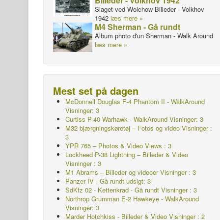
Billeder - Volkhov 1942
Slaget ved Wolchow Billeder - Volkhov
1942
læs mere »
M4 Sherman - Gå rundt
Album photo d'un Sherman - Walk Around
læs mere »
Mest set på dagen
McDonnell Douglas F-4 Phantom II - WalkAround
Visninger: 3
Curtiss P-40 Warhawk - WalkAround Visninger: 3
M32 bjærgningskøretøj – Fotos og video Visninger :
3
YPR 765 – Photos & Video Views : 3
Lockheed P-38 Lightning – Billeder & Video
Visninger : 3
M1 Abrams – Billeder og videoer Visninger : 3
Panzer IV - Gå rundt udsigt: 3
SdKfz 02 - Kettenkrad - Gå rundt Visninger : 3
Northrop Grumman E-2 Hawkeye - WalkAround
Visninger: 3
Marder Hotchkiss - Billeder & Video Visninger : 2