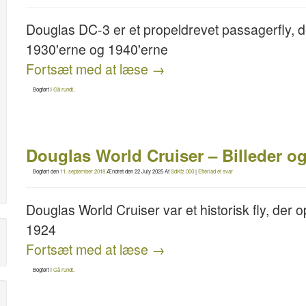
Douglas DC-3 er et propeldrevet passagerfly, de
1930'erne og 1940'erne
Fortsæt med at læse
→
Bogført i
Gå rundt
.
Douglas World Cruiser – Billeder o
Bogført den
11. september 2018
Ændret den
22 July 2025
Af
SdKfz.000
|
Efterlad et svar
Douglas World Cruiser var et historisk fly, der 
1924
Fortsæt med at læse
→
Bogført i
Gå rundt
.