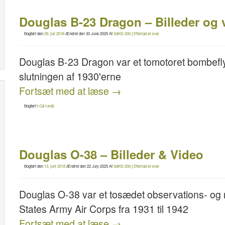
Douglas B-23 Dragon – Billeder og 
Bogført den
29. juli 2018
Ændret den
30 June 2025
Af
SdKfz.000
|
Efterlad et svar
Douglas B-23 Dragon var et tomotoret bombefly
slutningen af 1930'erne
Fortsæt med at læse
→
Bogført i
Gå rundt
.
Douglas O-38 – Billeder & Video
Bogført den
13. juni 2018
Ændret den
22 July 2025
Af
SdKfz.000
|
Efterlad et svar
Douglas O-38 var et tosædet observations- og r
States Army Air Corps fra 1931 til 1942
Fortsæt med at læse
→