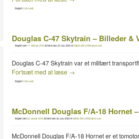
Bogført i
Gå rundt
.
Douglas C-47 Skytrain – Billeder & 
Bogført den
17. februar 2018
Ændret den
23 July 2025
Af
SdKfz.000
|
Efterlad et svar
Douglas C-47 Skytrain var et militært transportfl
Fortsæt med at læse
→
Bogført i
Gå rundt
.
McDonnell Douglas F/A-18 Hornet – 
Bogført den
22. januar 2018
Ændret den
22 July 2025
Af
SdKfz.000
|
Efterlad et svar
McDonnell Douglas F/A-18 Hornet er et tomotore