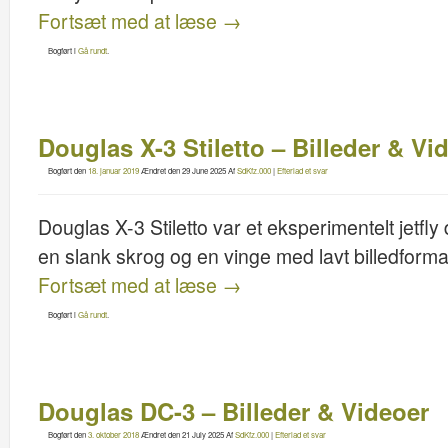
Fortsæt med at læse
→
Bogført i
Gå rundt
.
Douglas X-3 Stiletto – Billeder & Vi
Bogført den
18. januar 2019
Ændret den
29 June 2025
Af
SdKfz.000
|
Efterlad et svar
Douglas X-3 Stiletto var et eksperimentelt jetfly
en slank skrog og en vinge med lavt billedformat
Fortsæt med at læse
→
Bogført i
Gå rundt
.
Douglas DC-3 – Billeder & Videoer
Bogført den
3. oktober 2018
Ændret den
21 July 2025
Af
SdKfz.000
|
Efterlad et svar