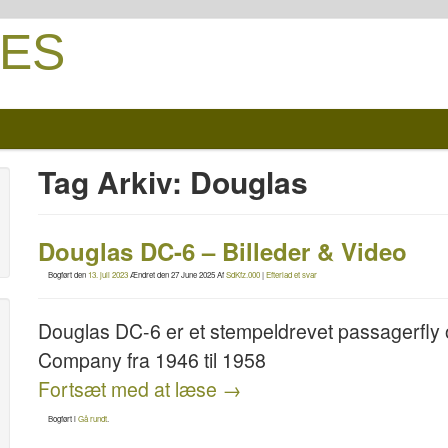
ES
Tag Arkiv:
Douglas
Douglas DC-6 – Billeder & Video
Bogført den
13. juli 2023
Ændret den
27 June 2025
Af
SdKfz.000
|
Efterlad et svar
Douglas DC-6 er et stempeldrevet passagerfly og
Company fra 1946 til 1958
Fortsæt med at læse
→
Bogført i
Gå rundt
.