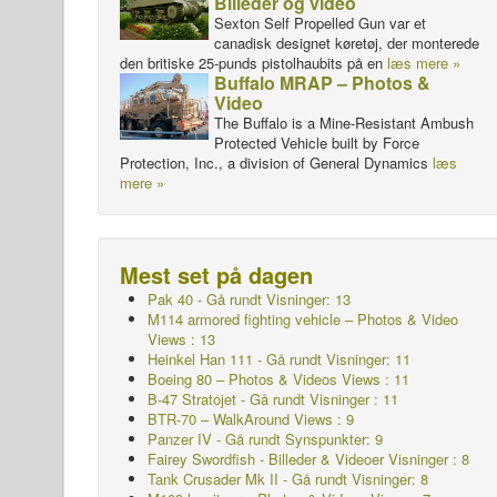
Billeder og video
Sexton Self Propelled Gun var et
canadisk designet køretøj, der monterede
den britiske 25-punds pistolhaubits på en
læs mere »
Buffalo MRAP – Photos &
Video
The Buffalo is a Mine-Resistant Ambush
Protected Vehicle built by Force
Protection, Inc., a division of General Dynamics
læs
mere »
Mest set på dagen
Pak 40 - Gå rundt Visninger: 13
M114 armored fighting vehicle – Photos & Video
Views : 13
Heinkel Han 111 - Gå rundt Visninger: 11
Boeing 80 – Photos & Videos Views : 11
B-47 Stratojet - Gå rundt Visninger : 11
BTR-70 – WalkAround Views : 9
Panzer IV - Gå rundt Synspunkter: 9
Fairey Swordfish - Billeder & Videoer Visninger : 8
Tank Crusader Mk II - Gå rundt Visninger: 8