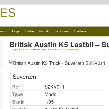
ES
rundt
Bøger
Dvd'er
Kontakt
Le Journal
Sættene
Britisk Austin K5 Lastbil –
Bogført den
6. juli 2012
Ændret den
20. oktober 2024
Af
SdKfz.000
|
Efterlad et svar
Suveræn
Ref
S2KV011
Type
Model
Skala
1/35