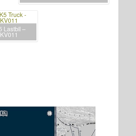
5 Lastbil –
2KV011