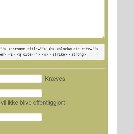
""> <acronym title=""> <b> <blockquote cite=""> 
<em> <i> <q cite=""> <s> <strike> <strong>
Kræves
 vil ikke blive offentliggjort