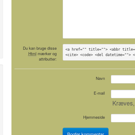
Du kan bruge disse
<a href="" title=""> <abbr title=
Html
mærker og
<cite> <code> <del datetime=""> 
attributter:
Navn
E-mail
Kræves
,
Hjemmeside