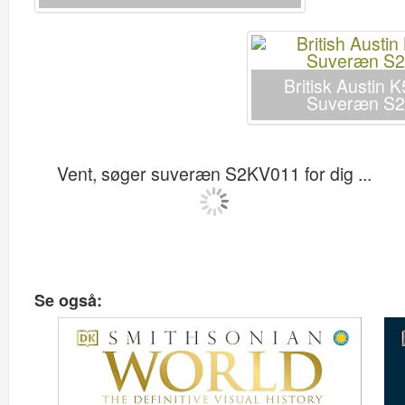
Britisk Austin K
Suveræn S
Vent, søger suveræn S2KV011 for dig ...
Se også: