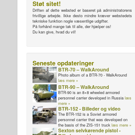
Støt sitet!
Driften af dette websted er baseret på administratorens
frivillige arbejde. Ikke desto mindre kræver webstedets
tekniske funktion nogle væsentlige udgifter.
På forhånd mange tak til alle, der hjælper os!
Du kan give, hvad du vil!
Seneste opdateringer
BTR-70 – WalkAround
Photo album of a BTR-70 - WalkAround
læs mere »
BTR-90 – WalkAround
BTR-90 is an 8×8 wheeled armored
personnel carrier developed in Russia
læs
mere »
BTR-152 - Billeder og video
The BTR-152 is a Soviet armored
personnel carrier that was developed on
the basis of the ZIS-151 truck
læs mere »
Sexton selvkørende pistol -