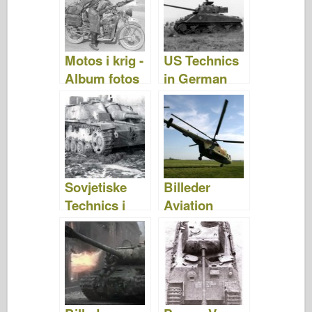
b
ar
st
r
d
t
o
d
o
o
n
Motos i krig -
US Technics
k
Album fotos
in German
Units –
Albumfotos
Sovjetiske
Billeder
Technics i
Aviation
tyske
Volodin
enheder -
Album fotos