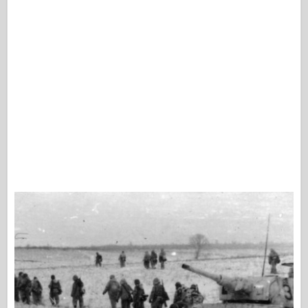
Fiskeørn Publishing
Eskadrille signal
Tankpower
Lastbiler og tanke
Waffen-Arsenal
Wydawnictwo Militaria
Maquettes
Academy
Es-modeller
AFV Klub
Airfix
Flyvevåbnet
AZ-model
Sort hund