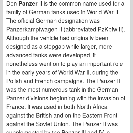
Den
Panzer
II is the common name used for a
Italeri
family of German tanks used in World War II.
Legende
The official German designation was
Meng Model
Panzerkampfwagen II (abbreviated PzKpfw II).
Tamiya
Although the vehicle had originally been
Tristar
designed as a stopgap while larger, more
Trompetist
advanced tanks were developed, it
Zvezda
nonetheless went on to play an important role
Album-Fotos
in the early years of World War II, during the
Polish and French campaigns. The Panzer II
Gå rundt
was the most numerous tank in the German
Bøger
Panzer divisions beginning with the invasion of
Dvd'er
France. It was used in both North Africa
Kontakt
against the British and on the Eastern Front
Le Journal
against the Soviet Union. The Panzer II was
Sættene
supplemented by the Panzer III and IV in