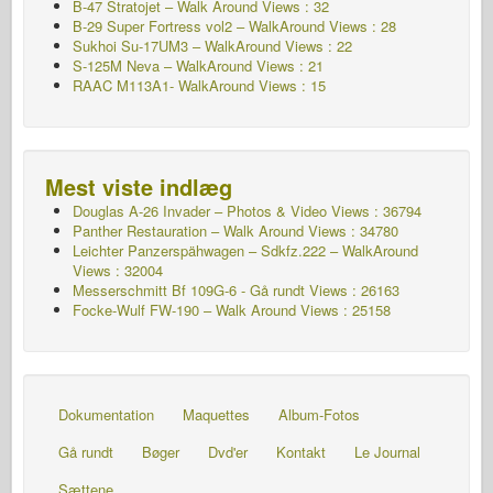
B-47 Stratojet – Walk Around Views : 32
B-29 Super Fortress vol2 – WalkAround Views : 28
Sukhoi Su-17UM3 – WalkAround Views : 22
S-125M Neva – WalkAround Views : 21
RAAC M113A1- WalkAround Views : 15
Mest viste indlæg
Douglas A-26 Invader – Photos & Video Views : 36794
Panther Restauration – Walk Around Views : 34780
Leichter Panzerspähwagen – Sdkfz.222 – WalkAround
Views : 32004
Messerschmitt Bf 109G-6 - Gå rundt
Views : 26163
Focke-Wulf FW-190 – Walk Around Views : 25158
Dokumentation
Maquettes
Album-Fotos
Gå rundt
Bøger
Dvd'er
Kontakt
Le Journal
Sættene