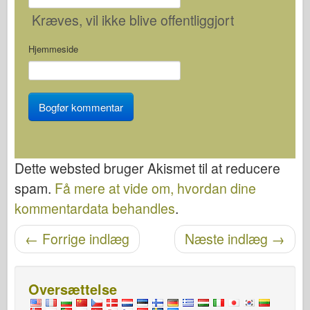
Kræves
, vil ikke blive offentliggjort
Hjemmeside
Dette websted bruger Akismet til at reducere
spam.
Få mere at vide om, hvordan dine
kommentardata behandles
.
Navigation efter post
←
Forrige indlæg
Næste indlæg
→
Oversættelse