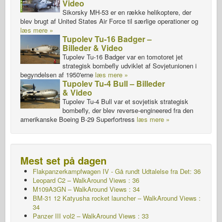
Video
Sikorsky MH-53 er en række helikoptere, der
blev brugt af United States Air Force til særlige operationer og
læs mere »
Tupolev Tu-16 Badger –
Billeder & Video
Tupolev Tu-16 Badger var en tomotoret jet
strategisk bombefly udviklet af Sovjetunionen i
begyndelsen af 1950'erne
læs mere »
Tupolev Tu-4 Bull – Billeder
& Video
Tupolev Tu-4 Bull var et sovjetisk strategisk
bombefly, der blev reverse-engineered fra den
amerikanske Boeing B-29 Superfortress
læs mere »
Mest set på dagen
Flakpanzerkampfwagen IV - Gå rundt
Udtalelse fra Det: 36
Leopard C2 – WalkAround Views : 36
M109A3GN – WalkAround Views : 34
BM-31 12 Katyusha rocket launcher – WalkAround Views :
34
Panzer III vol2 – WalkAround Views : 33