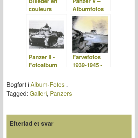
Billeder en
Panzer V –
couleurs
Albumfotos
1939-1945 -
Album 4
Panzer II -
Farvefotos
Fotoalbum
1939-1945 -
Album 3
Bogført i
Album-Fotos
.
Tagged:
Galleri
,
Panzers
Efterlad et svar