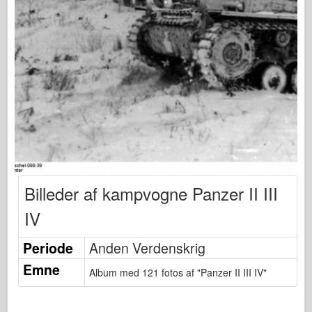
Bronco
Cyber-Hobby
Dnepromodel
Dragon
Eduard
E.T. Model
Fine forme
Tapperhedskræfterne
Friulmodel
Billeder af kampvogne Panzer II III
Hasegawa
IV
Heller
Periode
Anden Verdenskrig
HobbyBoss
Emne
Album med 121 fotos af "Panzer II III IV"
IBG-modeller
Icm