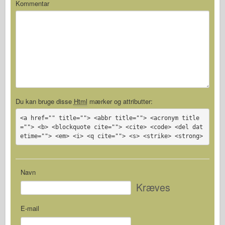
Kommentar
Du kan bruge disse
Html
mærker og attributter:
<a href="" title=""> <abbr title=""> <acronym title
=""> <b> <blockquote cite=""> <cite> <code> <del dat
etime=""> <em> <i> <q cite=""> <s> <strike> <strong>
Navn
Kræves
E-mail