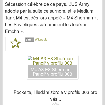
Bronco
Sécession célèbre de ce pays. L’US Army
adopte par la suite ce surnom, et le Medium
Kybernetický koníček
Tank M4 est dès lors appelé « M4 Sherman ».
Dnepromodel
Les Soviétiques surnomment les leurs «
Dragon
Emcha ».
Eduard
Wikipedie
E.T. Model
Zdroj:
Jemné formy
Síly udatí
Friulmodel
M4 A3 E8 Sherman –
Hasegawa
Pancíř v profilu 003
Heller
HobbyBoss
Počkejte, Hledání zbroje v profilu 003 pro
Modely IBG
vás...
Icm