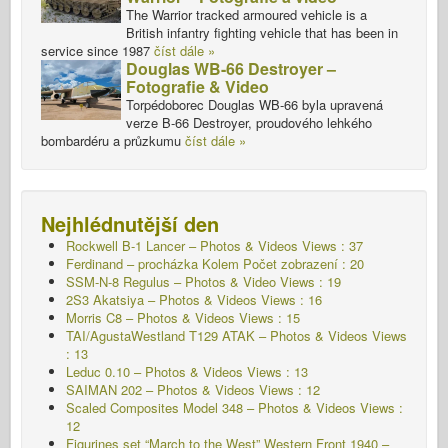
The Warrior tracked armoured vehicle is a
British infantry fighting vehicle that has been in
service since 1987
číst dále »
Douglas WB-66 Destroyer –
Fotografie & Video
Torpédoborec Douglas WB-66 byla upravená
verze B-66 Destroyer, proudového lehkého
bombardéru a průzkumu
číst dále »
Nejhlédnutější den
Rockwell B-1 Lancer – Photos & Videos Views : 37
Ferdinand – procházka Kolem Počet zobrazení : 20
SSM-N-8 Regulus – Photos & Video Views : 19
2S3 Akatsiya – Photos & Videos Views : 16
Morris C8 – Photos & Videos Views : 15
TAI/AgustaWestland T129 ATAK – Photos & Videos Views
: 13
Leduc 0.10 – Photos & Videos Views : 13
SAIMAN 202 – Photos & Videos Views : 12
Scaled Composites Model 348 – Photos & Videos Views :
12
Figurines set “March to the West” Western Front 1940 –