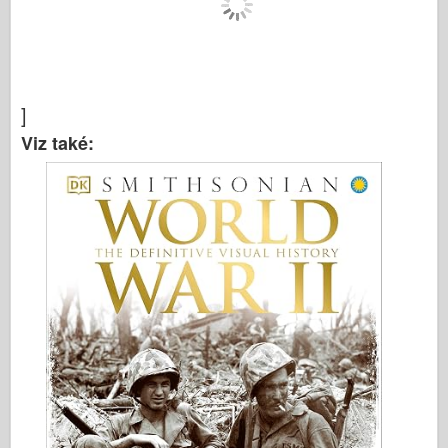
Italeri
Legenda
Meng Model
Tamiya
]
Tristar
Viz také:
Trumpetista
Zvezda
Alba-Fotky
Procházka kolem
Knihy
Dvd
Kontakt
le Deník
Soupravy