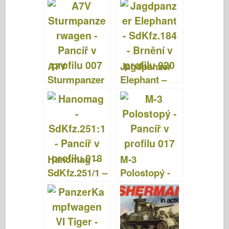
válce 7062
A7V
Jagdpanzer
Sturmpanzer
Elephant –
wagen –
SdKfz.184 –
Pancíř v
Brnění v
profilu 007
profilu 020
Hanomag –
M-3
SdKfz.251/1 –
Polostopý -
Pancíř v
Pancíř v
profilu 018
profilu 017