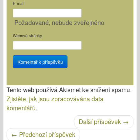
E-mail
Požadované
, nebude zveřejněno
Webové stránky
Tento web používá Akismet ke snížení spamu.
Zjistěte, jak jsou zpracovávána data
komentářů
.
Post navigace
Další příspěvek
→
←
Předchozí příspěvek