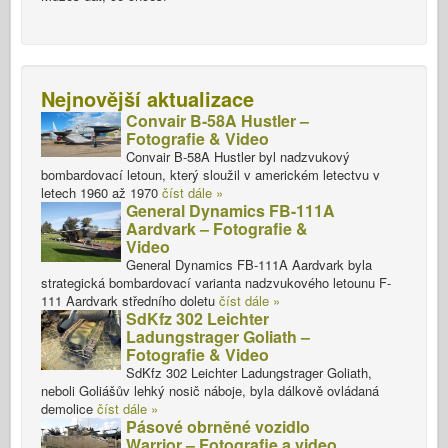
Nejnovější aktualizace
Convair B-58A Hustler –
Fotografie & Video
Convair B-58A Hustler byl nadzvukový
bombardovací letoun, který sloužil v americkém letectvu v
letech 1960 až 1970
číst dále »
General Dynamics FB-111A
Aardvark – Fotografie &
Video
General Dynamics FB-111A Aardvark byla
strategická bombardovací varianta nadzvukového letounu F-
111 Aardvark středního doletu
číst dále »
SdKfz 302 Leichter
Ladungstrager Goliath –
Fotografie & Video
SdKfz 302 Leichter Ladungstrager Goliath,
neboli Goliášův lehký nosič náboje, byla dálkově ovládaná
demolice
číst dále »
Pásové obrněné vozidlo
Warrior – Fotografie a video