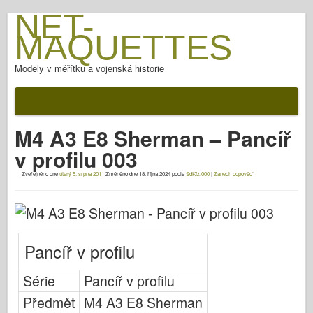
NET-
MAQUETTES
Modely v měřítku a vojenská historie
Dokumentace
Po bitvě
M4 A3 E8 Sherman – Pancíř
Zbraně AFV
v profilu 003
Spojenecká osa
Zveřejněno dne
úterý 5. srpna 2011
Změněno dne
18. října 2024
podle
SdKfz.000
|
Zanech odpověď
Brnění Fotogalerie
Pancíř v profilu
Concord
Pancíř v profilu
Matice a šrouby
Nový Předvoj
Série
Pancíř v profilu
Modelování Osprey
Předmět
M4 A3 E8 Sherman