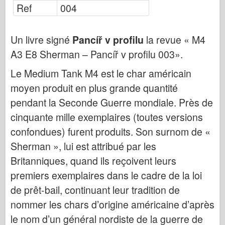
Publikování Osprey
Ref
004
Signál letky
Un livre signé
Tankpower
Pancíř v profilu
la revue « M4
A3 E8 Sherman – Pancíř v profilu 003».
Nákladní automobily a nádrže
Waffen-Arsenal
Le Medium Tank M4 est le char américain
moyen produit en plus grande quantité
Wydawnictwo Militaria
pendant la Seconde Guerre mondiale. Près de
Maquettes
cinquante mille exemplaires (toutes versions
Akademie
confondues) furent produits. Son surnom de «
Modely es
Sherman », lui est attribué par les
Klub AFV
Britanniques, quand ils reçoivent leurs
Airfix
premiers exemplaires dans le cadre de la loi
Letectvo
de prêt-bail, continuant leur tradition de
AZ Model
nommer les chars d’origine américaine d’après
Černý pes
le nom d’un général nordiste de la guerre de