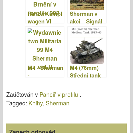
PanzerKampf
Sherman v
wagen VI
akci – Signál
Tiger –
letky SS2016
Brnění v
profilu 002
M4 - Sherman
M4 (76mm)
-
Střední tank
Wydawnictw
Sherman
o Militaria 099
1943–65 –
Zaúčtován v
Pancíř v profilu
.
NOVÝ
Tagged:
Knihy
,
Sherman
VANGUARD
73
Zanech odpověď