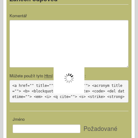
Komentář
Můžete použít tyto
Html
značky a atributy:
<a href="" title=""> <abbr title=""> <acronym title
=""> <b> <blockquote cite=""> <cite> <code> <del dat
etime=""> <em> <i> <q cite=""> <s> <strike> <strong>
Jméno
Požadované