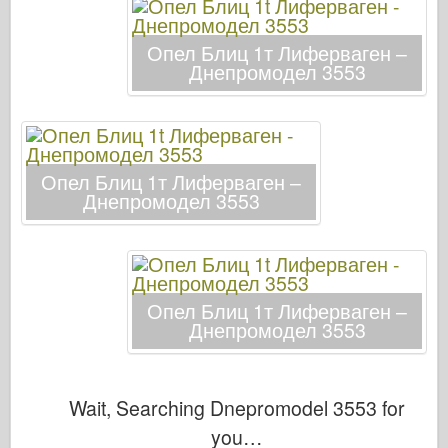
Кибер-хоби
Днепромодел
Опел Блиц 1т Лиферваген –
Днепромодел 3553
Дракон
Едуард
Модел на ЕТ
Фини форми
Опел Блиц 1т Лиферваген –
Днепромодел 3553
Сили на храбрия
ФриулМодел
Хасагава
Хелър
Опел Блиц 1т Лиферваген –
Днепромодел 3553
ХобиБос
Модели на ИБГ
Icm
Wait, Searching Dnepromodel 3553 for
Италиери
you…