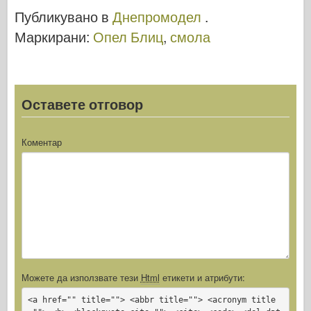
л 3502
Публикувано в
Днепромодел
.
Маркирани:
Опел Блиц
,
смола
Оставете отговор
Коментар
Можете да използвате тези
Html
етикети и атрибути:
<a href="" title=""> <abbr title=""> <acronym title