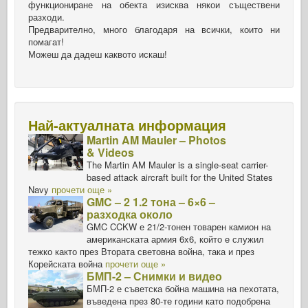
функциониране на обекта изисква някои съществени
разходи.
Предварително, много благодаря на всички, които ни
помагат!
Можеш да дадеш каквото искаш!
Най-актуалната информация
Martin AM Mauler – Photos
& Videos
The Martin AM Mauler is a single-seat carrier-
based attack aircraft built for the United States
Navy
прочети още »
GMC – 2 1.2 тона – 6×6 –
разходка около
GMC CCKW е 21/2-тонен товарен камион на
американската армия 6x6, който е служил
тежко както през Втората световна война, така и през
Корейската война
прочети още »
БМП-2 – Снимки и видео
БМП-2 е съветска бойна машина на пехотата,
въведена през 80-те години като подобрена