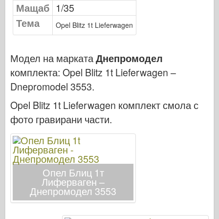
Мащаб
1/35
Сигнал за ескадрила
Тема
Танкова мощност
Opel Blitz 1t Lieferwagen
Камиони и танкове
Вафен-Арсенал
Модел на марката
Днепромодел
Уидавникдва милитария
комплекта:
Opel Blitz 1t Lieferwagen –
Dnepromodel 3553
.
Темето
Академия
Opel Blitz 1t Lieferwagen комплект смола с
Модели на асото
фото гравирани части.
АФВ клуб
Airfix
Военновъздушни сили
Опел Блиц 1т
Модел AZ
Лиферваген –
Днепромодел 3553
Черно куче
Bronco