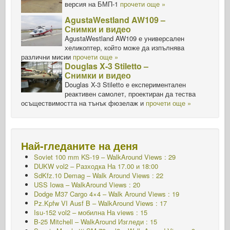
версия на БМП-1
прочети още »
AgustaWestland AW109 –
Снимки и видео
AgustaWestland AW109 е универсален
хеликоптер, който може да изпълнява
различни мисии
прочети още »
Douglas X-3 Stiletto –
Снимки и видео
Douglas X-3 Stiletto е експериментален
реактивен самолет, проектиран да тества
осъществимостта на тънък фюзелаж и
прочети още »
Най-гледаните на деня
Soviet 100 mm KS-19 – WalkAround Views : 29
DUKW vol2 – Разходка
На 17.00 и 18:00
SdKfz.10 Demag – Walk Around Views : 22
USS Iowa – WalkAround Views : 20
Dodge M37 Cargo 4×4 – Walk Around Views : 19
Pz.Kpfw VI Ausf B – WalkAround Views : 17
Isu-152 vol2 – мобилна
На views : 15
B-25 Mitchell – WalkAround Изгледи : 15