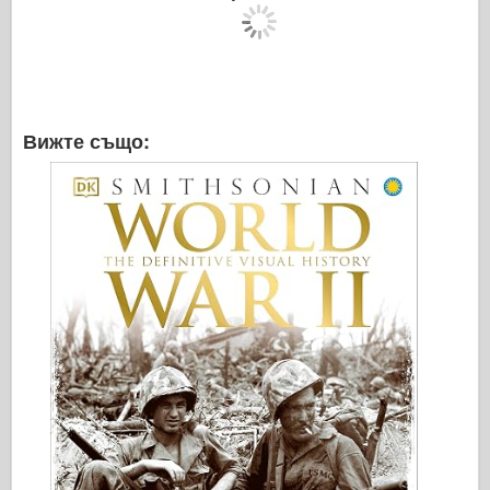
Легенда
Модел менг
Тамия
Tristar
Вижте също:
Тромпетист
Звезда
Албуми-Снимки
Разходка около
Книги
Dvd
Контакт
1000000
Комплектите