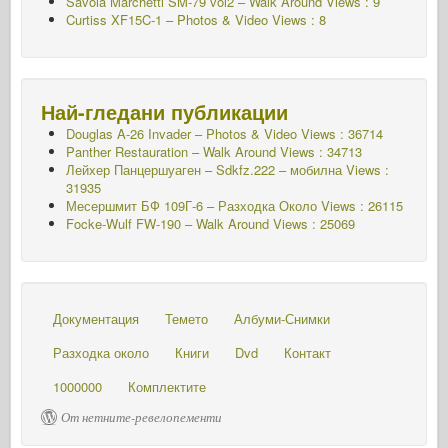
Savoia Marchetti SM-79 vol2 – Walk Around Views : 9
Curtiss XF15C-1 – Photos & Video Views : 8
Най-гледани публикации
Douglas A-26 Invader – Photos & Video Views : 36714
Panther Restauration – Walk Around Views : 34713
Лейхер Панцершуаген – Sdkfz.222 – мобилна
Views :
31935
Месершмит БФ 109Г-6 – Разходка Около
Views : 26115
Focke-Wulf FW-190 – Walk Around Views : 25069
Документация
Темето
Албуми-Снимки
Разходка около
Книги
Dvd
Контакт
1000000
Комплектите
От нетните-ревелопементи