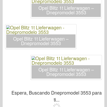
Bronco
Opel Blitz 1t Lieferwagen –
Afición cibernética
Dnepromodel 3553
Dnepromodel
Dragón
Eduard
Opel Blitz 1t Lieferwagen –
Modelo E.T.
Dnepromodel 3553
Moldes finos
Fuerzas de valor
FriulModelo
Opel Blitz 1t Lieferwagen –
Hasegawa
Dnepromodel 3553
Heller
HobbyBoss
Espera, Buscando Dnepromodel 3553 para
Modelos IBG
ti...
Icm