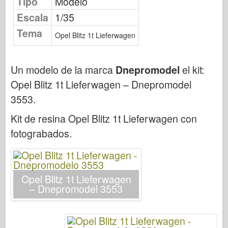
Tipo
Modelo
Publicación de Osprey
Escala
1/35
Señal de escuadrón
Tema
Opel Blitz 1t Lieferwagen
Potencia del tanque
Camiones y tanques
Un modelo de la marca
Dnepromodel
el kit:
Waffen-Arsenal
Opel Blitz 1t Lieferwagen – Dnepromodel
Wydawnictwo Militaria
3553
.
Maquetas
Kit de resina Opel Blitz 1t Lieferwagen con
Academia
fotograbados.
Modelos ace
AFV Club
Airfix
Opel Blitz 1t Lieferwagen
Fuerza Aérea
– Dnepromodel 3553
Modelo AZ
Perro negro