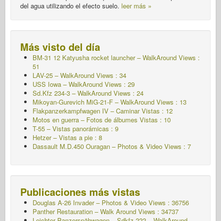
del agua utilizando el efecto suelo.
leer más »
Más visto del día
BM-31 12 Katyusha rocket launcher – WalkAround Views :
51
LAV-25 – WalkAround Views : 34
USS Iowa – WalkAround Views : 29
Sd.Kfz 234-3 – WalkAround Views : 24
Mikoyan-Gurevich MiG-21-F – WalkAround Views : 13
Flakpanzerkampfwagen IV – Caminar
Vistas : 12
Motos en guerra – Fotos de álbumes
Vistas : 10
T-55 – Vistas panorámicas : 9
Hetzer – Vistas a pie : 8
Dassault M.D.450 Ouragan – Photos & Video Views : 7
Publicaciones más vistas
Douglas A-26 Invader – Photos & Video Views : 36756
Panther Restauration – Walk Around Views : 34737
Leichter Panzerspähwagen – Sdkfz.222 – WalkAround