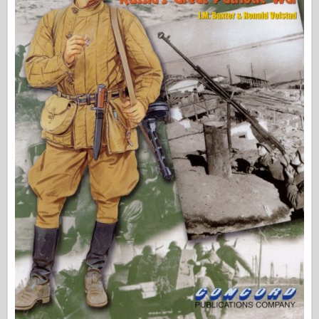
Сигнал за ескадрила
Танкова мощност
Камиони и танкове
Вафен-Арсенал
Уидавникдва милитария
Темето
Академия
Модели на асото
АФВ клуб
Airfix
Военновъздушни сили
Модел AZ
Черно куче
Bronco