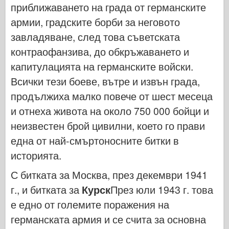
приближаването на града от германските
Легенда
армии, градските борби за неговото
Модел менг
завладяване, след това съветската
Тамия
контраофанзива, до обкръжаването и
Tristar
капитулацията на германските войски.
Тромпетист
Всички тези боеве, вътре и извън града,
Звезда
продължиха малко повече от шест месеца
Албуми-Снимки
и отнеха живота на около 750 000 бойци и
Разходка около
неизвестен брой цивилни, което го прави
една от най-смъртоносните битки в
Книги
историята.
Dvd
Контакт
С битката за Москва, през декември 1941
г., и битката за
Курск
През юли 1943 г. това
1000000
е едно от големите поражения на
Комплектите
германската армия и се счита за основна