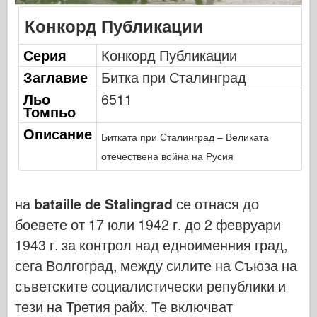
Кибер-хоби
Конкорд Публикации
Днепромодел
Серия
Конкорд Публикации
Дракон
Заглавие
Битка при Сталинград
Едуард
Льо
6511
Модел на ЕТ
Томпьо
Фини форми
Описание
Битката при Сталинград – Великата
Сили на храбрия
отечествена война на Русия
ФриулМодел
Хасагава
на
bataille de Stalingrad
се отнася до
Хелър
боевете от 17 юли 1942 г. до 2 февруари
ХобиБос
1943 г. за контрол над едноименния град,
Модели на ИБГ
сега Волгоград, между силите на Съюза на
Icm
съветските социалистически републики и
Италиери
тези на Третия райх. Те включват