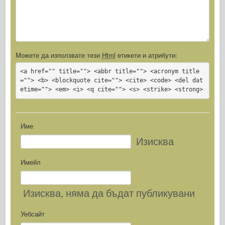
Можете да използвате тези
Html
етикети и атрибути:
<a href="" title=""> <abbr title=""> <acronym title
=""> <b> <blockquote cite=""> <cite> <code> <del dat
etime=""> <em> <i> <q cite=""> <s> <strike> <strong>
Име
Изисква
Имейл
Изисква
, няма да бъдат публикувани
Уебсайт