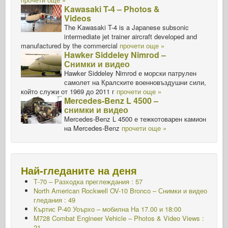
Kawasaki T-4 – Photos &
Videos
The Kawasaki T-4 is a Japanese subsonic
intermediate jet trainer aircraft developed and
manufactured by the commercial
прочети още »
Hawker Siddeley Nimrod –
Снимки и видео
Hawker Siddeley Nimrod е морски патрулен
самолет на Кралските военновъздушни сили,
който служи от 1969 до 2011 г
прочети още »
Mercedes-Benz L 4500 –
снимки и видео
Mercedes-Benz L 4500 е тежкотоварен камион
на Mercedes-Benz
прочети още »
Най-гледаните на деня
Т-70 – Разходка
преглеждания : 57
North American Rockwell OV-10 Bronco – Снимки и видео
гледания : 49
Къртис P-40 Уоърхо – мобилна
На 17.00 и 18:00
M728 Combat Engineer Vehicle – Photos & Video Views :
21