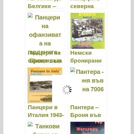
Белгике –
северна
Броня във
Африка –
война 7045
Броня във
война 7043
Панцери на
Немски
офанзивата
бронирани
на ардените
единици в
– Броня във
Арнем –
война 7042
Броня във
война 7039
Панцери в
Пантера –
Италия 1943-
Броня във
1945 – Броня
война 7006
във война