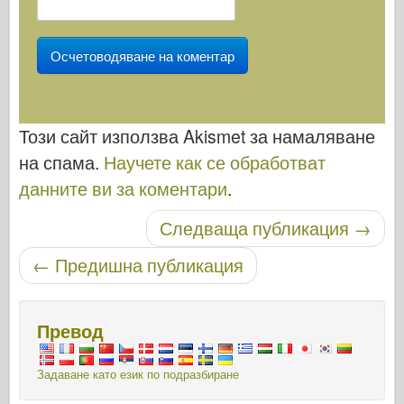
Този сайт използва Akismet за намаляване
на спама.
Научете как се обработват
данните ви за коментари
.
Публикуване на навигация
Следваща публикация
→
←
Предишна публикация
Превод
Задаване като език по подразбиране