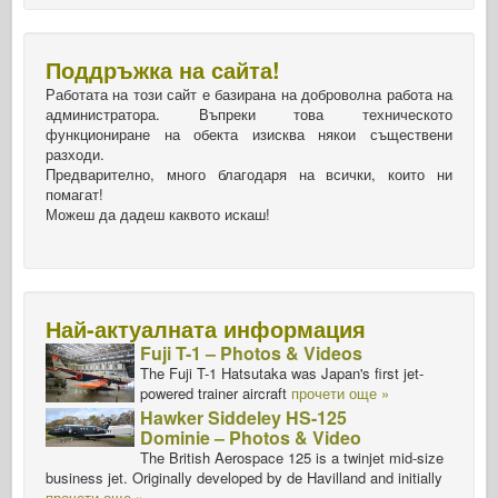
Поддръжка на сайта!
Работата на този сайт е базирана на доброволна работа на
администратора. Въпреки това техническото
функциониране на обекта изисква някои съществени
разходи.
Предварително, много благодаря на всички, които ни
помагат!
Можеш да дадеш каквото искаш!
Най-актуалната информация
Fuji T-1 – Photos & Videos
The Fuji T-1 Hatsutaka was Japan's first jet-
powered trainer aircraft
прочети още »
Hawker Siddeley HS-125
Dominie – Photos & Video
The British Aerospace 125 is a twinjet mid-size
business jet. Originally developed by de Havilland and initially
прочети още »