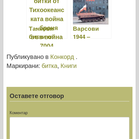
7023
Танкови
Варсови
битки от
1944 –
Тихоокеанс
Военно
ката война –
издателство
Публикувано в
Конкорд
.
броня във
148
Маркирани:
битка
,
Книги
война 7004
Оставете отговор
Коментар