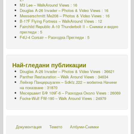
M3 Lee – WalkAround Views : 16
Douglas A-26 Invader – Photos & Video Views : 16
Messerschmitt Me208 – Photos & Video Views : 16
B-17F Flying Fortress – WalkAround Views : 12
Fairchild Republic A-10 Thunderbolt II – Снимки и видео
прегледи : 5
F4U-4 Corsair – Разходка Прегледи : 5
Най-гледани публикации
Douglas A-26 Invader – Photos & Video Views : 36621
Panther Restauration – Walk Around Views : 34634
Лейхер Панцершуаген – Sdkfz.222 – мобилна
Начини
на показване : 31870
Месершмит БФ 109Г-6 – Разходка Около
Views : 26069
Focke-Wulf FW-190 – Walk Around Views : 24979
Документация
Темето
Албуми-Снимки