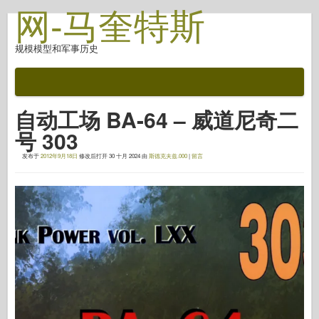
网-马奎特斯
规模模型和军事历史
文档
战斗后
自动工场 BA-64 – 威道尼奇二
自动对焦武器
号 303
盟军轴
发布于
2012年9月18日
修改后打开
30 十月 2024
由
斯德克夫兹.000
|
留言
盔甲照片画廊
简介中的盔甲
协和
螺母和螺栓
新先锋
鱼鹰模型
鱼鹰出版