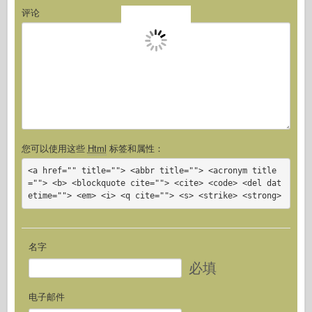
评论
您可以使用这些
Html
标签和属性：
<a href="" title=""> <abbr title=""> <acronym title
=""> <b> <blockquote cite=""> <cite> <code> <del dat
etime=""> <em> <i> <q cite=""> <s> <strike> <strong>
名字
必填
电子邮件