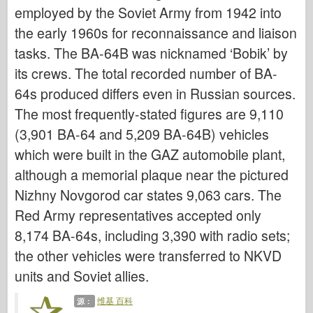
传说
employed by the Soviet Army from 1942 into
the early 1960s for reconnaissance and liaison
孟模
tasks. The BA-64B was nicknamed ‘Bobik’ by
塔米亚
its crews. The total recorded number of BA-
三星
64s produced differs even in Russian sources.
特朗普特
The most frequently-stated figures are 9,110
兹韦兹达
(3,901 BA-64 and 5,209 BA-64B) vehicles
相册-照片
which were built in the GAZ automobile plant,
四处走动
although a memorial plaque near the pictured
书
Nizhny Novgorod car states 9,063 cars. The
Red Army representatives accepted only
Dvd
8,174 BA-64s, including 3,390 with radio sets;
联系
the other vehicles were transferred to NKVD
勒杂志
units and Soviet allies.
套件
维基 百科
源：