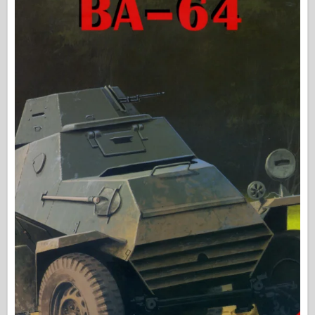
中队信号
坦克功率
卡车和坦克
瓦芬-阿森纳
威道尼奇二军
马奎特斯
学院
王牌模型
阿夫夫俱乐部
空气修复
空军
AZ 模型
黑狗
野马