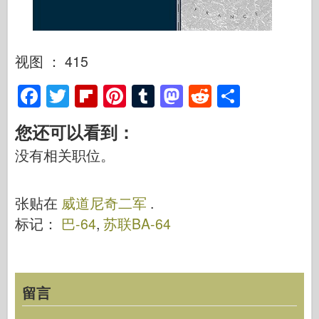
视图 ： 415
F
T
Fl
Pi
T
M
R
S
a
wi
ip
nt
u
a
e
h
您还可以看到：
c
tt
b
er
m
st
d
ar
没有相关职位。
e
er
o
e
bl
o
di
e
b
ar
st
r
d
t
张贴在
威道尼奇二军
.
o
d
o
标记：
巴-64
,
苏联BA-64
o
n
k
留言