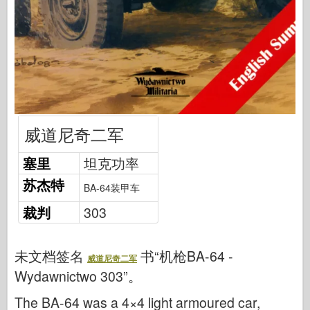
网络爱好
德尼普罗莫德
龙
爱德华
E.T. 模型
精细模具
威道尼奇二军
瓦洛尔部队
塞里
坦克功率
弗里尔模型
苏杰特
长谷川
BA-64装甲车
海勒
裁判
303
霍比博斯
IBG 模型
未文档签名
书“机枪BA-64 -
威道尼奇二军
Wydawnictwo 303”。
Icm
泰泰莱里
The BA-64 was a 4×4 light armoured car,