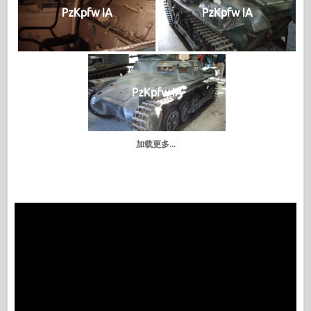
PzKpfw IA
PzKpfw IA
PzKpfw IA
加载更多...