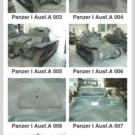
相册-照片
Panzer I Ausf.A 003
Panzer I Ausf.A 004
四处走动
书
Dvd
联系
勒杂志
Panzer I Ausf.A 005
Panzer I Ausf.A 006
套件
Panzer I Ausf.A 008
Panzer I Ausf.A 007