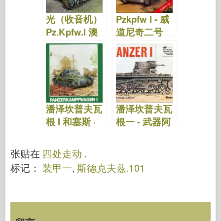
o
n
光（收音机）
Pzkpfw I - 威
k
Pz.Kpfw.I 澳
道尼奇二号
大利亚 - DML
226
6591
潘泽坎普夫瓦
潘泽坎普夫瓦
根 I 和塞斯 ·
根一 - 武器阿
德里夫斯 – 瓦
森纳 018
芬阿森纳桑德
张贴在
四处走动
.
班德 48
标记：
装甲一
,
斯德克夫兹.101