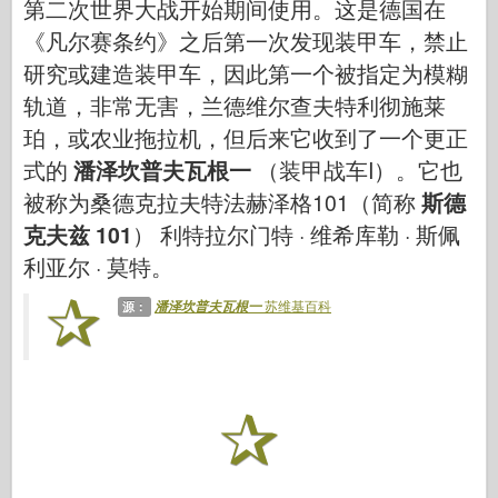
空军
第二次世界大战开始期间使用。这是德国在
《凡尔赛条约》之后第一次发现装甲车，禁止
AZ 模型
研究或建造装甲车，因此第一个被指定为模糊
黑狗
轨道，非常无害，兰德维尔查夫特利彻施莱
野马
珀，或农业拖拉机，但后来它收到了一个更正
式的
潘泽坎普夫瓦根一
（装甲战车I）。它也
网络爱好
被称为桑德克拉夫特法赫泽格101（简称
斯德
德尼普罗莫德
克夫兹 101
） 利特拉尔门特 · 维希库勒 · 斯佩
龙
利亚尔 · 莫特。
爱德华
苏维基百科
潘泽坎普夫瓦根一
源：
E.T. 模型
精细模具
瓦洛尔部队
弗里尔模型