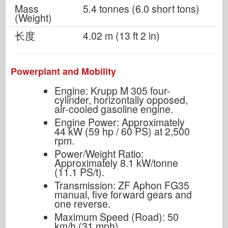
Mass
5.4 tonnes (6.0 short tons)
(Weight)
长度
4.02 m (13 ft 2 in)
Powerplant and Mobility
Engine: Krupp M 305 four-
cylinder, horizontally opposed,
air-cooled gasoline engine.
Engine Power: Approximately
44 kW (59 hp / 60 PS) at 2,500
rpm.
Power/Weight Ratio:
Approximately 8.1 kW/tonne
(11.1 PS/t).
Transmission: ZF Aphon FG35
manual, five forward gears and
one reverse.
Maximum Speed (Road): 50
km/h (31 mph).