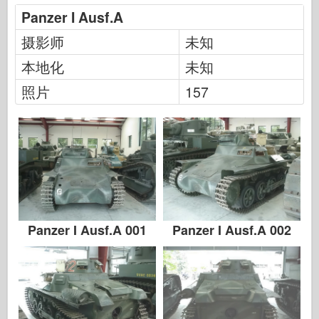
长谷川
Panzer I Ausf.A
海勒
摄影师
未知
霍比博斯
本地化
未知
IBG 模型
照片
157
Icm
泰泰莱里
传说
孟模
塔米亚
Panzer I Ausf.A 001
Panzer I Ausf.A 002
三星
特朗普特
兹韦兹达