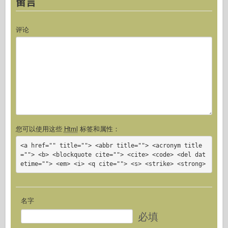
留言
评论
您可以使用这些
Html
标签和属性：
<a href="" title=""> <abbr title=""> <acronym title
=""> <b> <blockquote cite=""> <cite> <code> <del dat
etime=""> <em> <i> <q cite=""> <s> <strike> <strong>
名字
必填