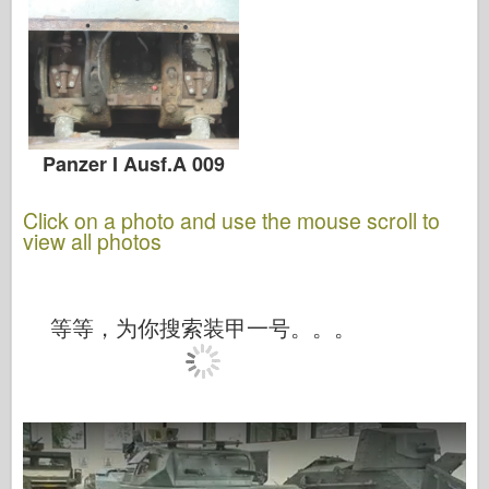
Panzer I Ausf.A 009
Click on a photo and use the mouse scroll to
view all photos
等等，为你搜索装甲一号。。。