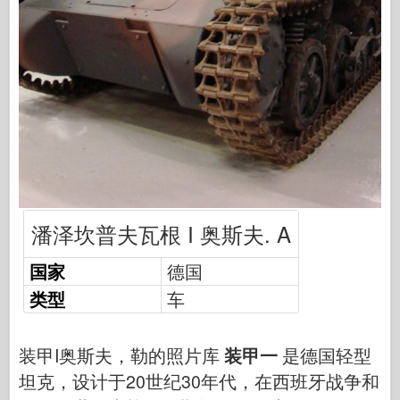
鱼鹰出版
中队信号
坦克功率
卡车和坦克
瓦芬-阿森纳
威道尼奇二军
潘泽坎普夫瓦根 I 奥斯夫. A
马奎特斯
学院
国家
德国
类型
车
王牌模型
阿夫夫俱乐部
装甲I奥斯夫，勒的照片库
装甲一
是德国轻型
空气修复
坦克，设计于20世纪30年代，在西班牙战争和