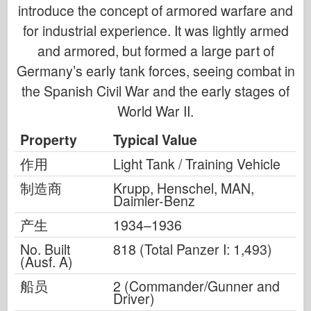
introduce the concept of armored warfare and
for industrial experience. It was lightly armed
and armored, but formed a large part of
Germany’s early tank forces, seeing combat in
the Spanish Civil War and the early stages of
World War II.
Property
Typical Value
作用
Light Tank / Training Vehicle
制造商
Krupp, Henschel, MAN,
Daimler-Benz
产生
1934–1936
No. Built
818 (Total Panzer I: 1,493)
(Ausf. A)
船员
2 (Commander/Gunner and
Driver)