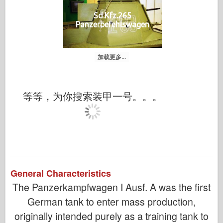
Sd.Kfz.265
Panzerbefehlswagen
加载更多...
等等，为你搜索装甲一号。。。
General Characteristics
The Panzerkampfwagen I Ausf. A was the first
German tank to enter mass production,
originally intended purely as a training tank to