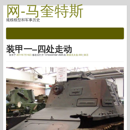
网-马奎特斯
规模模型和军事历史
文档
战斗后
装甲一–四处走动
自动对焦武器
发布于
2011年7月16日
修改后打开
13 November 2025
由
斯德克夫兹.000
|
留言
盟军轴
盔甲照片画廊
简介中的盔甲
协和
螺母和螺栓
新先锋
鱼鹰模型