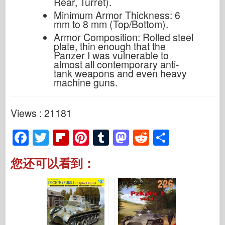
Rear, Turret).
Minimum Armor Thickness: 6
mm to 8 mm (Top/Bottom).
Armor Composition: Rolled steel
plate, thin enough that the
Panzer I was vulnerable to
almost all contemporary anti-
tank weapons and even heavy
machine guns.
Views : 21181
F
T
Fl
Pi
T
M
R
S
a
wi
ip
nt
u
a
e
h
您还可以看到：
c
tt
b
er
m
st
d
ar
e
er
o
e
bl
o
di
e
b
ar
st
r
d
t
o
d
o