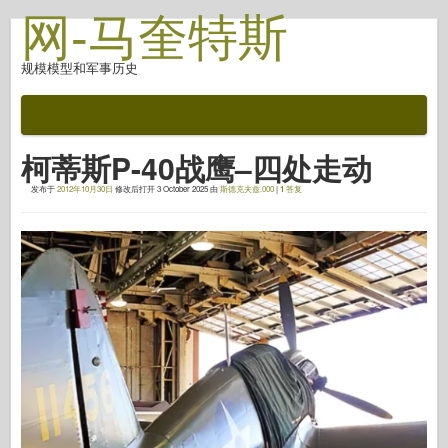
网-马奎特斯
规模模型和军事历史
文档
战斗后
柯蒂斯P-40战鹰–四处走动
自动对焦武器
发布于
2012年10月30日
修改后打开
3 October 2025
由
斯德克夫兹.000
|
1
答复
盟军轴
盔甲照片画廊
简介中的盔甲
协和
螺母和螺栓
新先锋
鱼鹰模型
鱼鹰出版