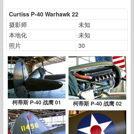
传说
Curtiss P-40 Warhawk 22
孟模
塔米亚
摄影师
未知
三星
本地化
未知
特朗普特
照片
30
兹韦兹达
相册-照片
四处走动
书
Dvd
联系
柯蒂斯 P-40 战鹰 01
柯蒂斯 P-40 战鹰 02
勒杂志
套件