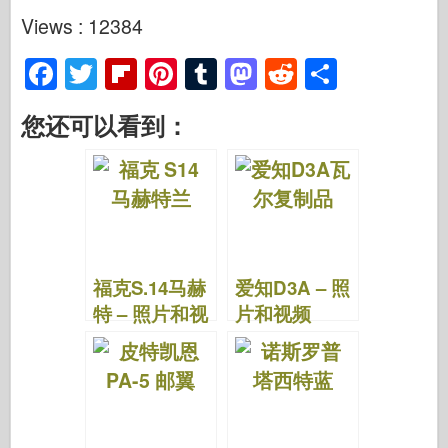
Views : 12384
F
T
Fl
Pi
T
M
R
S
a
wi
ip
nt
u
a
e
h
您还可以看到：
c
tt
b
er
m
st
d
ar
e
er
o
e
bl
o
di
e
b
ar
st
r
d
t
o
d
o
o
n
福克S.14马赫
爱知D3A – 照
k
特 – 照片和视
片和视频
频