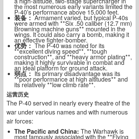
a high-altitude, two-stage supercharger in
the most numerous early variants limited the
P-40’s performance above 15,000 feet.
装备：
Armament varied, but typical P-40s
were armed with **Six .50 caliber (12.7 mm)
Browning machine guns** mounted in the
wings. It could also carry a bomb, making it
an effective fighter-bomber.
优势：
The P-40 was noted for its
**excellent diving speed**, **tough
construction**, and **heavy armor plating**,
making it highly survivable in combat and
an ideal platform for ground attack.
弱点：
Its primary disadvantage was its
**poor performance at high altitudes** and
its relatively **low climb rate**.
运营历史
The P-40 served in nearly every theatre of the
war under various names and with numerous
air forces:
The Pacific and China:
The Warhawk is
most famously associated with the **Flying