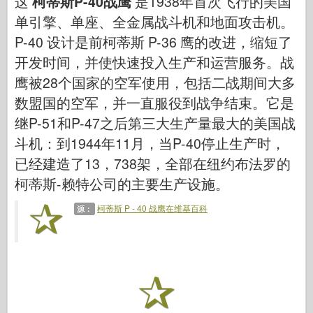
这
柯蒂斯P-40战鹰
是1938年首次飞行的美国
网络爱好
单引擎、单座、全金属战斗机和地面攻击机。
德尼普罗莫德
P-40 设计是前柯蒂斯 P-36 鹰的改进，缩短了
龙
开发时间，并使快速投入生产和运营服务。战
爱德华
鹰被28个国家的空军使用，包括二战期间大多
E.T. 模型
数盟国的空军，并一直服役到战争结束。它是
继P-51和P-47之后第三大生产量最大的美国战
精细模具
斗机：到1944年11月，当P-40停止生产时，
瓦洛尔部队
已经建造了13，738架，全部在纽约布法罗的
弗里尔模型
柯蒂斯-赖特公司的主要生产设施。
长谷川
柯蒂斯 P - 40 战鹰在维基百科
海勒
源：
霍比博斯
IBG 模型
Icm
泰泰莱里