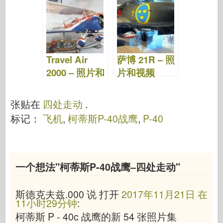
Travel Air
萨博 21R – 照
2000 – 照片和
片和视频
视频
张贴在
四处走动
.
标记：
飞机
,
柯蒂斯P-40战鹰
,
P-40
一个想法"
柯蒂斯P-40战鹰–四处走动
"
斯德克夫兹.000
说
打开
2017年11月21日 在
11小时29分钟
:
柯蒂斯 P - 40c 战鹰的新 54 张照片集