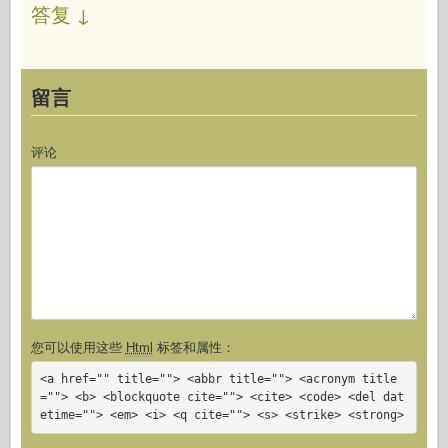
答复
↓
留言
评论
您可以使用这些
Html
标签和属性：
<a href="" title=""> <abbr title=""> <acronym title
=""> <b> <blockquote cite=""> <cite> <code> <del dat
etime=""> <em> <i> <q cite=""> <s> <strike> <strong>