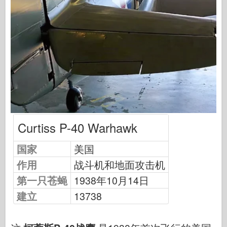
中队信号
坦克功率
卡车和坦克
瓦芬-阿森纳
威道尼奇二军
马奎特斯
学院
王牌模型
Curtiss P-40 Warhawk
阿夫夫俱乐部
国家
美国
空气修复
作用
战斗机和地面攻击机
空军
第一只苍蝇
1938年10月14日
AZ 模型
建立
13738
黑狗
野马