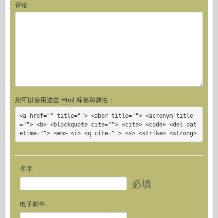
评论
您可以使用这些
Html
标签和属性：
<a href="" title=""> <abbr title=""> <acronym title
=""> <b> <blockquote cite=""> <cite> <code> <del dat
etime=""> <em> <i> <q cite=""> <s> <strike> <strong>
名字
必填
电子邮件