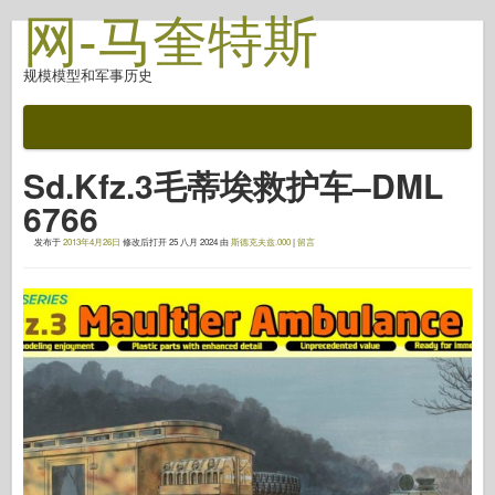
网-马奎特斯
规模模型和军事历史
文档
战斗后
Sd.Kfz.3毛蒂埃救护车–DML
自动对焦武器
6766
盟军轴
发布于
2013年4月26日
修改后打开
25 八月 2024
由
斯德克夫兹.000
|
留言
盔甲照片画廊
简介中的盔甲
协和
螺母和螺栓
新先锋
鱼鹰模型
鱼鹰出版