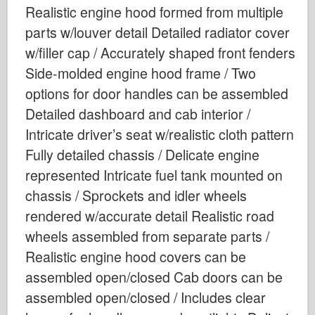
传说
Realistic engine hood formed from multiple
parts w/louver detail Detailed radiator cover
孟模
w/filler cap / Accurately shaped front fenders
塔米亚
Side-molded engine hood frame / Two
三星
options for door handles can be assembled
特朗普特
Detailed dashboard and cab interior /
兹韦兹达
Intricate driver’s seat w/realistic cloth pattern
相册-照片
Fully detailed chassis / Delicate engine
四处走动
represented Intricate fuel tank mounted on
书
chassis / Sprockets and idler wheels
rendered w/accurate detail Realistic road
Dvd
wheels assembled from separate parts /
联系
Realistic engine hood covers can be
勒杂志
assembled open/closed Cab doors can be
套件
assembled open/closed / Includes clear