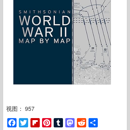
视图： 957
F
T
Fl
Pi
T
M
R
S