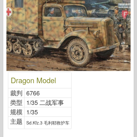
中队信号
坦克功率
卡车和坦克
瓦芬-阿森纳
威道尼奇二军
马奎特斯
学院
王牌模型
Dragon Model
阿夫夫俱乐部
裁判
空气修复
6766
类型
1/35 二战军事
空军
规模
1/35
AZ 模型
主题
黑狗
Sd.Kfz.3 毛利耶救护车
野马