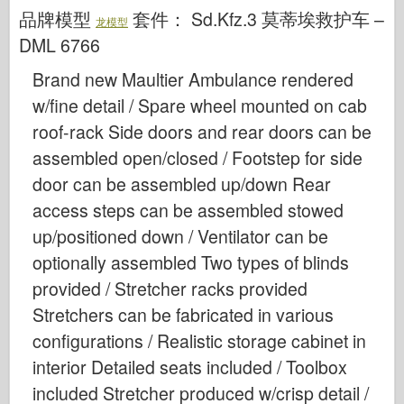
网络爱好
品牌模型
套件：
Sd.Kfz.3 莫蒂埃救护车 –
龙模型
德尼普罗莫德
DML 6766
龙
Brand new Maultier Ambulance rendered
爱德华
w/fine detail / Spare wheel mounted on cab
E.T. 模型
roof-rack Side doors and rear doors can be
assembled open/closed / Footstep for side
精细模具
door can be assembled up/down Rear
瓦洛尔部队
access steps can be assembled stowed
弗里尔模型
up/positioned down / Ventilator can be
长谷川
optionally assembled Two types of blinds
海勒
provided / Stretcher racks provided
霍比博斯
Stretchers can be fabricated in various
IBG 模型
configurations / Realistic storage cabinet in
Icm
interior Detailed seats included / Toolbox
泰泰莱里
included Stretcher produced w/crisp detail /