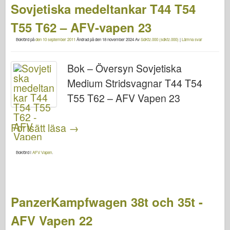
Sovjetiska medeltankar T44 T54
T55 T62 – AFV-vapen 23
Bokförd på
den 10 september 2011
Ändrad på
den 18 november 2024
Av
SdKfz.000 (sdkfz.000)
|
Lämna svar
Bok – Översyn Sovjetiska
Medium Stridsvagnar T44 T54
T55 T62 – AFV Vapen 23
Fortsätt läsa
→
Bokförd i
AFV Vapen
.
PanzerKampfwagen 38t och 35t -
AFV Vapen 22