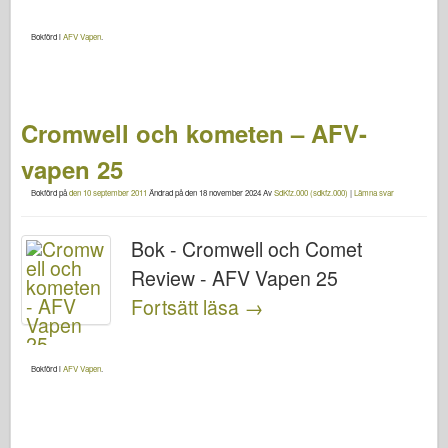
Bokförd i
AFV Vapen
.
Cromwell och kometen – AFV-
vapen 25
Bokförd på
den 10 september 2011
Ändrad på
den 18 november 2024
Av
SdKfz.000 (sdkfz.000)
|
Lämna svar
Bok - Cromwell och Comet
Review - AFV Vapen 25
Fortsätt läsa
→
Bokförd i
AFV Vapen
.