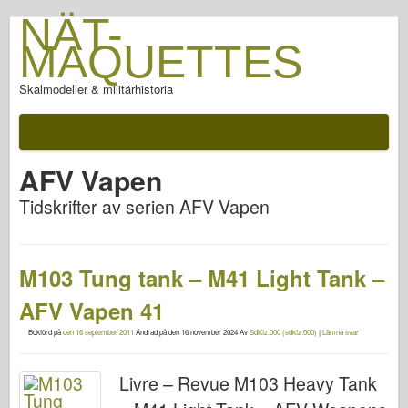
NÄT-
MAQUETTES
Skalmodeller & militärhistoria
AFV Vapen
Tidskrifter av serien AFV Vapen
M103 Tung tank – M41 Light Tank –
AFV Vapen 41
Bokförd på
den 16 september 2011
Ändrad på
den 16 november 2024
Av
SdKfz.000 (sdkfz.000)
|
Lämna svar
Livre – Revue M103 Heavy Tank