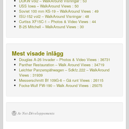
DUKW vol2 – WalkAround
Visningar : 53
USS Iowa – WalkAround Views : 50
Soviet 100 mm KS-19 – WalkAround Views : 49
ISU-152 vol2 – WalkAround
Visningar : 48
Curtiss XF15C-1 – Photos & Video Views : 44
B-25 Mitchell – WalkAround Views : 30
Mest visade inlägg
Douglas A-26 Invader – Photos & Video Views : 36731
Panther Restauration – Walk Around Views : 34719
Leichter Panzerspähwagen – Sdkfz.222 – WalkAround
Views : 31939
Messerschmitt Bf 109G-6 – Gå runt
Views : 26115
Focke-Wulf FW-190 – Walk Around Views : 25075
Av Net-Développements