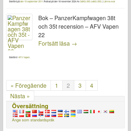
Bokförd på
den 10 september 2011
Ändrad på
den 18 november 2024
Av
SdKfz.000 (sdkfz.000)
|
Lämna svar
Bok – PanzerKampfwagen 38t
och 35t recension – AFV Vapen
22
Fortsätt läsa
→
Bokförd i
AFV Vapen
.
« Föregående
1
2
3
4
Nästa »
Översättning
Ange som standardspråk