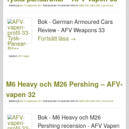
Bokförd på
den 12 september 2011
Ändrad på
den 16 november 2024
Av
SdKfz.000 (sdkfz.000)
|
Lämna svar
Bok - German Armoured Cars
Review - AFV Weapons 33
Fortsätt läsa
→
Bokförd i
AFV Vapen
.
M6 Heavy och M26 Pershing – AFV-
vapen 32
Bokförd på
den 12 september 2011
Ändrad på
den 16 november 2024
Av
SdKfz.000 (sdkfz.000)
|
Lämna svar
Bok - M6 Heavy och M26
Pershing recension - AFV Vapen