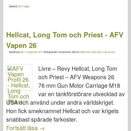
Bokförd i
AFV Vapen
.
Hellcat, Long Tom och Priest - AFV
Vapen 26
Bokförd på
den 11 september 2011
Ändrad på
den 18 november 2024
Av
SdKfz.000 (sdkfz.000)
|
Lämna svar
Livre – Revy Hellcat, Long Tom
och Priest – AFV Weapons 26
76 mm Gun Motor Carriage M18
var en tankförstörare utvecklad av
USA och använd under andra världskriget.
Hon fick smeknamnet Hellcat och var krigets
snabbast spårade farkoster.
Fortsätt läsa
→