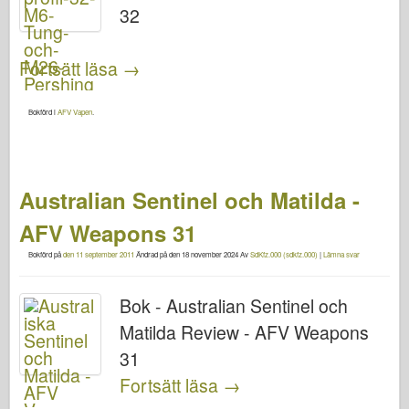
32
Fortsätt läsa
→
Bokförd i
AFV Vapen
.
Australian Sentinel och Matilda -
AFV Weapons 31
Bokförd på
den 11 september 2011
Ändrad på
den 18 november 2024
Av
SdKfz.000 (sdkfz.000)
|
Lämna svar
Bok - Australian Sentinel och
Matilda Review - AFV Weapons
31
Fortsätt läsa
→