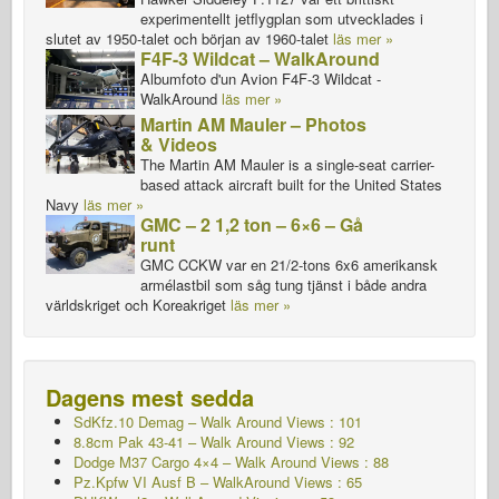
experimentellt jetflygplan som utvecklades i
slutet av 1950-talet och början av 1960-talet
läs mer »
F4F-3 Wildcat – WalkAround
Albumfoto d'un Avion F4F-3 Wildcat -
WalkAround
läs mer »
Martin AM Mauler – Photos
& Videos
The Martin AM Mauler is a single-seat carrier-
based attack aircraft built for the United States
Navy
läs mer »
GMC – 2 1,2 ton – 6×6 – Gå
runt
GMC CCKW var en 21/2-tons 6x6 amerikansk
armélastbil som såg tung tjänst i både andra
världskriget och Koreakriget
läs mer »
Dagens mest sedda
SdKfz.10 Demag – Walk Around Views : 101
8.8cm Pak 43-41 – Walk Around Views : 92
Dodge M37 Cargo 4×4 – Walk Around Views : 88
Pz.Kpfw VI Ausf B – WalkAround Views : 65