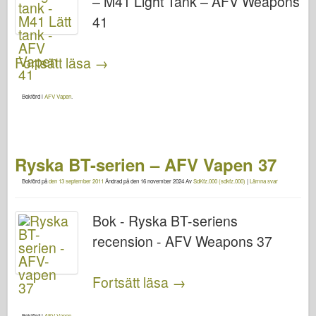
– M41 Light Tank – AFV Weapons
41
Fortsätt läsa
→
Bokförd i
AFV Vapen
.
Ryska BT-serien – AFV Vapen 37
Bokförd på
den 13 september 2011
Ändrad på
den 16 november 2024
Av
SdKfz.000 (sdkfz.000)
|
Lämna svar
Bok - Ryska BT-seriens
recension - AFV Weapons 37
Fortsätt läsa
→
Bokförd i
AFV Vapen
.