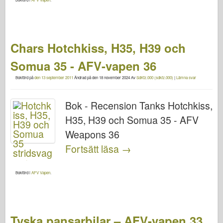
Chars Hotchkiss, H35, H39 och
Somua 35 - AFV-vapen 36
Bokförd på
den 13 september 2011
Ändrad på
den 18 november 2024
Av
SdKfz.000 (sdkfz.000)
|
Lämna svar
Bok - Recension Tanks Hotchkiss,
H35, H39 och Somua 35 - AFV
Weapons 36
Fortsätt läsa
→
Bokförd i
AFV Vapen
.
Tyska pansarbilar – AFV-vapen 33