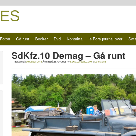
ES
Foton
Gå runt
Böcker
Dvd
Kontakta
le Föra journal över
Sat
SdKfz.10 Demag – Gå runt
Bokförd på
den 21 juli 2013
Ändrad på
25 July 2025
Av
SdKfz.000 (sdkfz.000)
|
Lämna svar