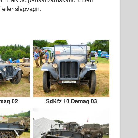
 eller släpvagn.
mag 02
SdKfz 10 Demag 03