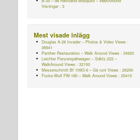
B-35 – de Havilland Mosquito – WalkAround
Visningar : 3
Mest visade inlägg
Douglas A-26 Invader – Photos & Video Views :
36941
Panther Restauration – Walk Around Views : 34920
Leichter Panzerspähwagen – Sdkfz.222 –
WalkAround
Views : 32150
Messerschmitt Bf 109G-6 – Gå runt
Views : 26290
Focke-Wulf FW-190 – Walk Around Views : 25415