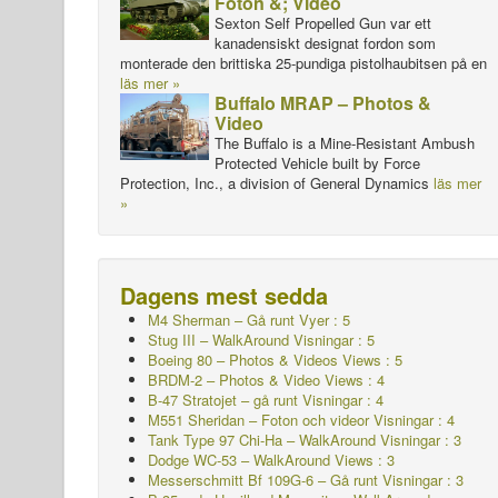
Foton &; Video
Sexton Self Propelled Gun var ett
kanadensiskt designat fordon som
monterade den brittiska 25-pundiga pistolhaubitsen på en
läs mer »
Buffalo MRAP – Photos &
Video
The Buffalo is a Mine-Resistant Ambush
Protected Vehicle built by Force
Protection, Inc., a division of General Dynamics
läs mer
»
Dagens mest sedda
M4 Sherman – Gå runt
Vyer : 5
Stug III – WalkAround Visningar : 5
Boeing 80 – Photos & Videos Views : 5
BRDM-2 – Photos & Video Views : 4
B-47 Stratojet – gå runt Visningar : 4
M551 Sheridan – Foton och videor Visningar : 4
Tank Type 97 Chi-Ha – WalkAround Visningar : 3
Dodge WC-53 – WalkAround Views : 3
Messerschmitt Bf 109G-6 – Gå runt
Visningar : 3