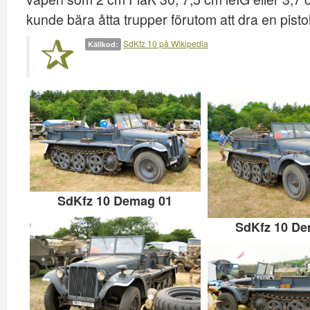
kunde bära åtta trupper förutom att dra en pistol
SdKfz 10 på Wikipedia
Källkod:
SdKfz 10 Demag 01
SdKfz 10 De