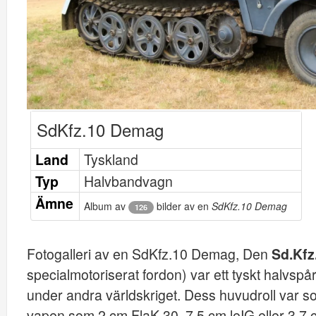
SdKfz.10 Demag
Land
Tyskland
Typ
Halvbandvagn
Ämne
Album av
bilder av en
SdKfz.10 Demag
126
Fotogalleri av en SdKfz.10 Demag, Den
Sd.Kfz
specialmotoriserat fordon) var ett tyskt halvs
under andra världskriget. Dess huvudroll var s
vapen som 2 cm FlaK 30, 7,5 cm leIG eller 3,