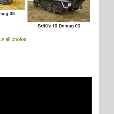
mag 05
SdKfz 10 Demag 06
ew all photos