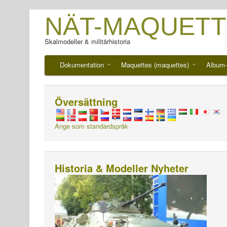
NÄT-MAQUETT
Skalmodeller & militärhistoria
Dokumentation
Maquettes (maquettes)
Album-
Översättning
Ange som standardspråk
Historia & Modeller Nyheter