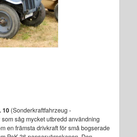
. 10
(Sonderkraftfahrzeug -
pår som såg mycket utbredd användning
om en främsta drivkraft för små bogserade
7 cm PaK 36 pansarvärnskanon. Den