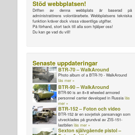
Stöd webbplatsen!
Driften av denna webbplats är baserad på
administratörens volontärarbete. Webbplatsens tekniska
funktion kräver dock vissa väsentliga utgifter.
På förhand, stort tack till alla som hjälper oss!
Du kan ge vad du vill!
Senaste uppdateringar
BTR-70 – WalkAround
Photo album of a BTR-70 - WalkAround
läs mer »
BTR-90 – WalkAround
BTR-90 is an 8×8 wheeled armored
personnel carrier developed in Russia
läs
mer »
BTR-152 – Foton och video
BTR-152 är en sovjetisk pansarvagn som
utvecklades på grundval av ZIS-151-
lastbilen
läs mer »
Sexton självgående pistol –