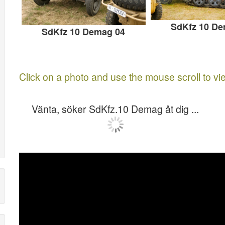
SdKfz 10 De
SdKfz 10 Demag 04
Click on a photo and use the mouse scroll to vi
Vänta, söker SdKfz.10 Demag åt dig ...