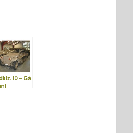
dkfz.10 – Gå
unt