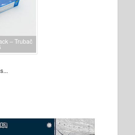
ack – Trubač
6
...