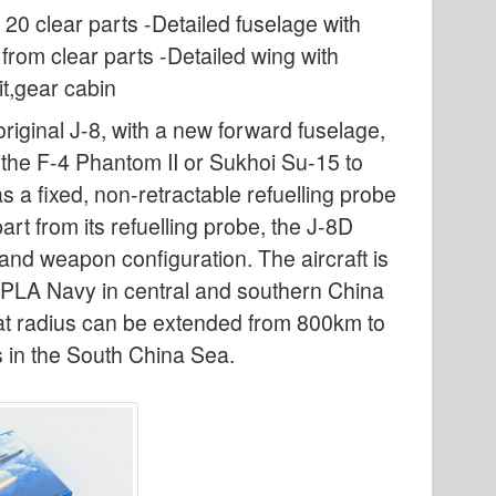
, 20 clear parts -Detailed fuselage with
rom clear parts -Detailed wing with
it,gear cabin
original J-8, with a new forward fuselage,
 the F-4 Phantom II or Sukhoi Su-15 to
 a fixed, non-retractable refuelling probe
art from its refuelling probe, the J-8D
 and weapon configuration. The aircraft is
 PLA Navy in central and southern China
mbat radius can be extended from 800km to
s in the South China Sea.