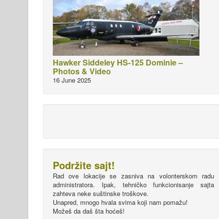
Hawker Siddeley HS-125 Dominie –
Photos & Video
16 June 2025
Podržite sajt!
Rad ove lokacije se zasniva na volonterskom radu
administratora. Ipak, tehničko funkcionisanje sajta
zahteva neke suštinske troškove.
Unapred, mnogo hvala svima koji nam pomažu!
Možeš da daš šta hoćeš!