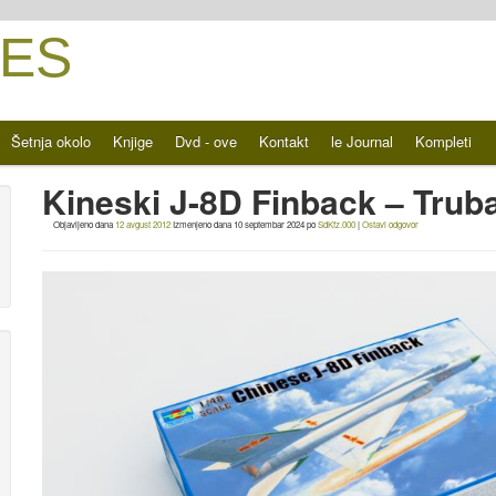
ES
Šetnja okolo
Knjige
Dvd - ove
Kontakt
le Journal
Kompleti
Kineski J-8D Finback – Trub
Objavljeno dana
12 avgust 2012
Izmenjeno dana
10 septembar 2024
po
SdKfz.000
|
Ostavi odgovor