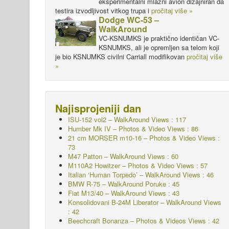
eksperimentalni mlazni avion dizajniran da
testira izvodljivost vitkog trupa i
pročitaj više »
Dodge WC-53 –
WalkAround
VC-KSNUMKS je praktično identičan VC-
KSNUMKS, ali je opremljen sa telom koji
je bio KSNUMKS civilni Carriall modifikovan
pročitaj više
»
Najisprojeniji dan
ISU-152 vol2 – WalkAround
Views : 117
Humber Mk IV – Photos & Video Views : 86
21 cm MORSER m10-16 – Photos & Video Views :
73
M47 Patton – WalkAround
Views : 60
M110A2 Howitzer – Photos & Video Views : 57
Italian ‘Human Torpedo’ – WalkAround Views : 46
BMW R-75 – WalkAround
Poruke : 45
Fiat M13/40 – WalkAround Views : 43
Konsolidovani B-24M Liberator – WalkAround
Views
: 42
Beechcraft Bonanza – Photos & Videos Views : 42