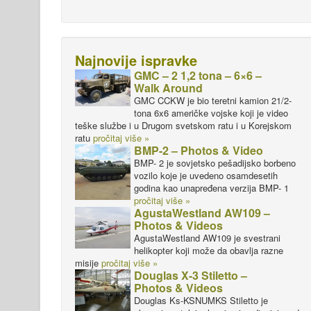
Najnovije ispravke
GMC – 2 1,2 tona – 6×6 –
Walk Around
GMC CCKW je bio teretni kamion 21/2-
tona 6x6 američke vojske koji je video
teške službe i u Drugom svetskom ratu i u Korejskom
ratu
pročitaj više »
BMP-2 – Photos & Video
BMP- 2 je sovjetsko pešadijsko borbeno
vozilo koje je uvedeno osamdesetih
godina kao unapređena verzija BMP- 1
pročitaj više »
AgustaWestland AW109 –
Photos & Videos
AgustaWestland AW109 je svestrani
helikopter koji može da obavlja razne
misije
pročitaj više »
Douglas X-3 Stiletto –
Photos & Videos
Douglas Ks-KSNUMKS Stiletto je