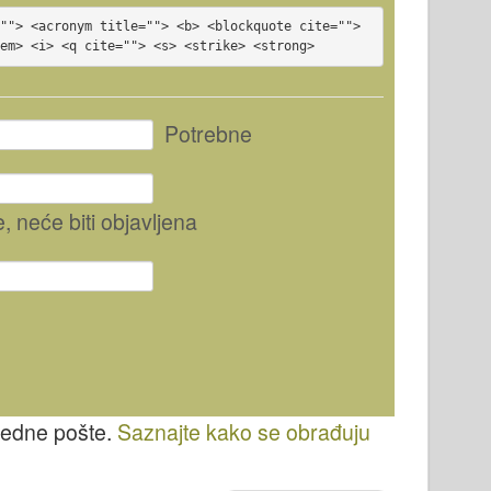
""> <acronym title=""> <b> <blockquote cite=""> 
<em> <i> <q cite=""> <s> <strike> <strong>
Potrebne
e
, neće biti objavljena
vredne pošte.
Saznajte kako se obrađuju