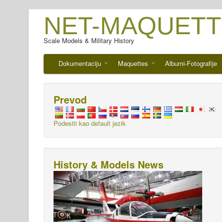
NET-MAQUETT
Scale Models & Military History
Dokumentaciju
Maquettes
Albumi-Fotografije
Prevod
Podesiti kao default jezik
History & Models News