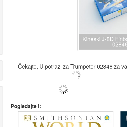
Kineski J-8D Finb
0284
Čekajte, U potrazi za Trumpeter 02846 za vas
Pogledajte i: