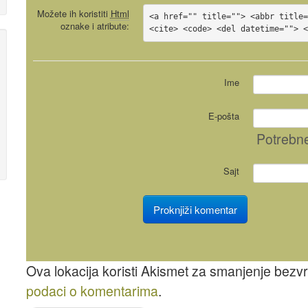
Možete ih koristiti
Html
<a href="" title=""> <abbr title=
oznake i atribute:
<cite> <code> <del datetime=""> 
Ime
E-pošta
Potrebn
Sajt
Ova lokacija koristi Akismet za smanjenje bez
podaci o komentarima
.