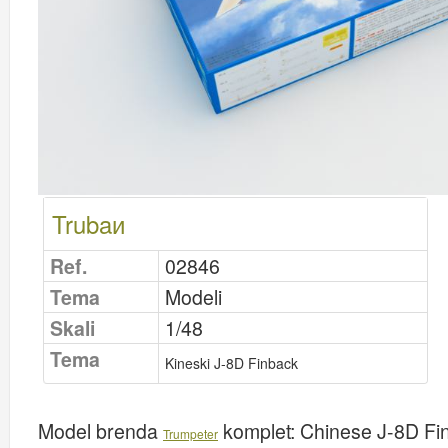
Trubaи
Ref.
02846
Tema
Modeli
Skali
1/48
Tema
Kineski J-8D Finback
Model brenda
komplet:
Chinese J-8D Fi
Trumpeter