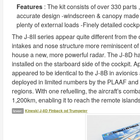
Features
: The kit consists of over 330 parts 
accurate design -windscreen & canopy made f
plenty of external loads -Finely detailed cockp
The J-8II series appear quite different from the 
intakes and nose structure more reminiscent of
house a new, more powerful radar. The J-8D has
installed on the starboard side of the cockpit. Ap
appeared to be identical to the J-8B in avionics
deployed in limited numbers by the PLAAF and
regions. With one refuelling, the aircraft’s co
1,200km, enabling it to reach the remote island
Kineski J-8D Finback od Trumpeter
Izvor: