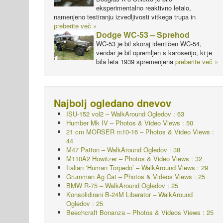
eksperimentalno reaktivno letalo,
namenjeno testiranju izvedljivosti vitkega trupa in
preberite več »
Dodge WC-53 – Sprehod
WC-53 je bil skoraj identičen WC-54,
vendar je bil opremljen s karoserijo, ki je
bila leta 1939 spremenjena
preberite več »
Najbolj ogledano dnevov
ISU-152 vol2 – WalkAround
Ogledov : 63
Humber Mk IV – Photos & Video Views : 50
21 cm MORSER m10-16 – Photos & Video Views :
44
M47 Patton – WalkAround
Ogledov : 38
M110A2 Howitzer – Photos & Video Views : 32
Italian ‘Human Torpedo’ – WalkAround Views : 29
Grumman Ag Cat – Photos & Videos Views : 25
BMW R-75 – WalkAround
Ogledov : 25
Konsolidirani B-24M Liberator – WalkAround
Ogledov : 25
Beechcraft Bonanza – Photos & Videos Views : 25