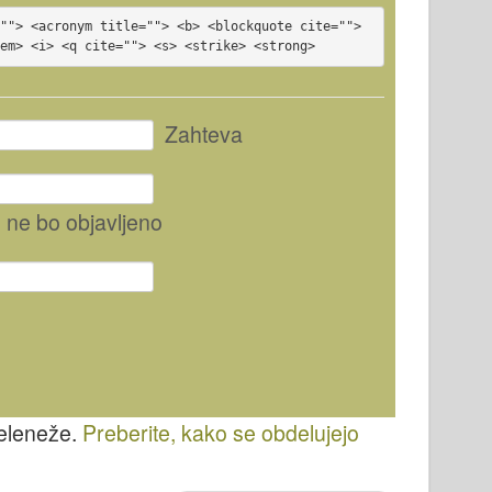
""> <acronym title=""> <b> <blockquote cite=""> 
<em> <i> <q cite=""> <s> <strike> <strong>
Zahteva
, ne bo objavljeno
želeneže.
Preberite, kako se obdelujejo