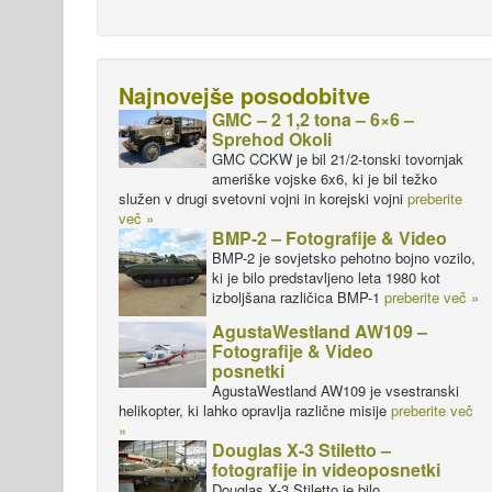
Najnovejše posodobitve
GMC – 2 1,2 tona – 6×6 –
Sprehod Okoli
GMC CCKW je bil 21/2-tonski tovornjak
ameriške vojske 6x6, ki je bil težko
služen v drugi svetovni vojni in korejski vojni
preberite
več »
BMP-2 – Fotografije & Video
BMP-2 je sovjetsko pehotno bojno vozilo,
ki je bilo predstavljeno leta 1980 kot
izboljšana različica BMP-1
preberite več »
AgustaWestland AW109 –
Fotografije & Video
posnetki
AgustaWestland AW109 je vsestranski
helikopter, ki lahko opravlja različne misije
preberite več
»
Douglas X-3 Stiletto –
fotografije in videoposnetki
Douglas X-3 Stiletto je bilo