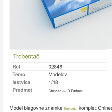
Trobentač
Ref
0
2846
Temo
Modelov
lestvica
1/48
Predmet
Chinese J-8D Finback
Model blagovne znamke
komplet:
Chine
Trumpeter