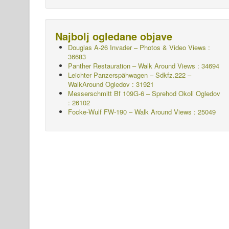
Najbolj ogledane objave
Douglas A-26 Invader – Photos & Video Views :
36683
Panther Restauration – Walk Around Views : 34694
Leichter Panzerspähwagen – Sdkfz.222 –
WalkAround
Ogledov : 31921
Messerschmitt Bf 109G-6 – Sprehod Okoli
Ogledov
: 26102
Focke-Wulf FW-190 – Walk Around Views : 25049