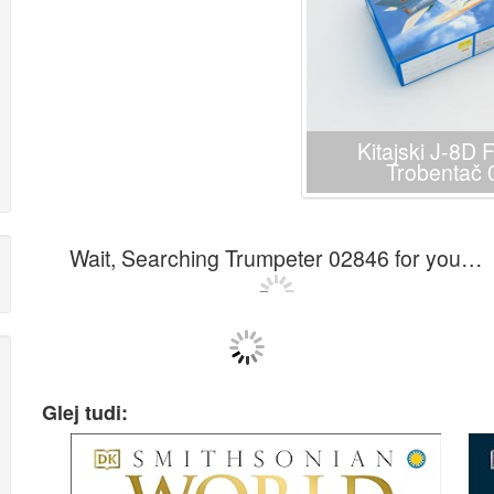
Kitajski J-8D 
Trobentač 
Wait, Searching Trumpeter 02846 for you…
Glej tudi: