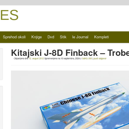
ES
Sprehod okoli
Knjige
Dvd
Stik
le Journal
Kompleti
Kitajski J-8D Finback – Trob
Objavljeno dne
12. avgust 2012
Spremenjeno na
10 septembra, 2024
z
SdKfz.000
|
pusti odgovor