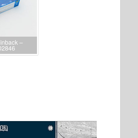
Finback –
02846