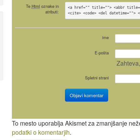
Te
Html
oznake in
<a href="" title=""> <abbr title=
atributi:
<cite> <code> <del datetime=""> 
ime
E-pošta
Zahteva
Spletni strani
To mesto uporablja Akismet za zmanjšanje ne
podatki o komentarjih
.