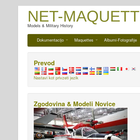
NET-MAQUETT
Models & Military History
Dokumentacijo
Maquettes
Albumi-Fotografije
Prevod
Nastavi kot privzeti jezik
Zgodovina & Modeli Novice