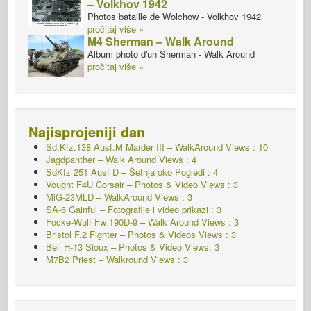
– Volkhov 1942
Photos bataille de Wolchow - Volkhov 1942
pročitaj više »
M4 Sherman – Walk Around
Album photo d'un Sherman - Walk Around
pročitaj više »
Najisprojeniji dan
Sd.Kfz.138 Ausf.M Marder III – WalkAround Views : 10
Jagdpanther – Walk Around Views : 4
SdKfz 251 Ausf D – Šetnja oko Pogledi : 4
Vought F4U Corsair – Photos & Video Views : 3
MiG-23MLD – WalkAround Views : 3
SA-6 Gainful – Fotografije i video prikazi : 3
Focke-Wulf Fw 190D-9 – Walk Around Views : 3
Bristol F.2 Fighter – Photos & Videos Views : 3
Bell H-13 Sioux – Photos & Video Views: 3
M7B2 Priest – Walkround
Views : 3