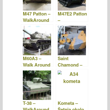
M47 Patton –
M47E2 Patton
WalkAround
–
WalkAround
M60A3 –
Saint
Walk Around
Chamond –
WalkAround
T-38 –
Kometa –
WalkAround
Šetnja okolo