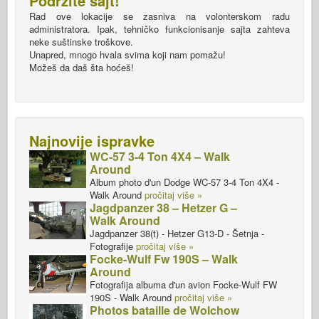
Podržite sajt!
Rad ove lokacije se zasniva na volonterskom radu
administratora. Ipak, tehničko funkcionisanje sajta zahteva
neke suštinske troškove.
Unapred, mnogo hvala svima koji nam pomažu!
Možeš da daš šta hoćeš!
Najnovije ispravke
WC-57 3-4 Ton 4X4 – Walk
Around
Album photo d'un Dodge WC-57 3-4 Ton 4X4 -
Walk Around
pročitaj više »
Jagdpanzer 38 – Hetzer G –
Walk Around
Jagdpanzer 38(t) - Hetzer G13-D - Šetnja -
Fotografije
pročitaj više »
Focke-Wulf Fw 190S – Walk
Around
Fotografija albuma d'un avion Focke-Wulf FW
190S - Walk Around
pročitaj više »
Photos bataille de Wolchow