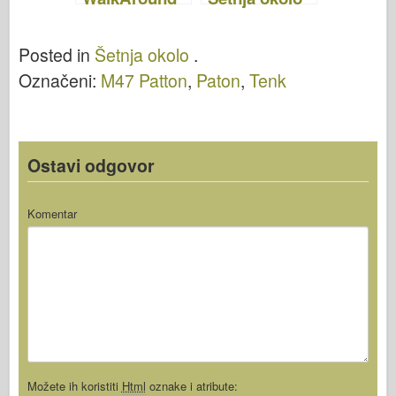
Posted in
Šetnja okolo
.
Označeni:
M47 Patton
,
Paton
,
Tenk
Ostavi odgovor
Komentar
Možete ih koristiti
Html
oznake i atribute: