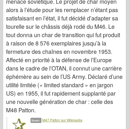
menace soviétique. Le projet de char moyen
Italeri
alors à l’étude pour les remplacer n’étant pas
Legenda
satisfaisant en l’état, il fut décidé d’adapter sa
Meng Model
tourelle sur le châssis déjà rodé du M46. Le
Tamiya
tout donna un char de transition qui fut produit
Tristar
à raison de 8 576 exemplaires jusqu’à la
Trubaи
fermeture des chaînes en novembre 1953.
Zvezda
Affecté en priorité à la défense de l’Europe
dans le cadre de l’OTAN, il connut une carrière
Albumi-Fotografije
éphémère au sein de l’US Army. Déclaré d’une
Šetnja okolo
utilité limitée (« limited standard » en jargon
Knjige
US) en 1955, il fut rapidement supplanté par
Dvd - ove
une nouvelle génération de char : celle des
Kontakt
M48 Patton.
le Journal
M47 Patton sur Wikipedia
Izvor:
Kompleti