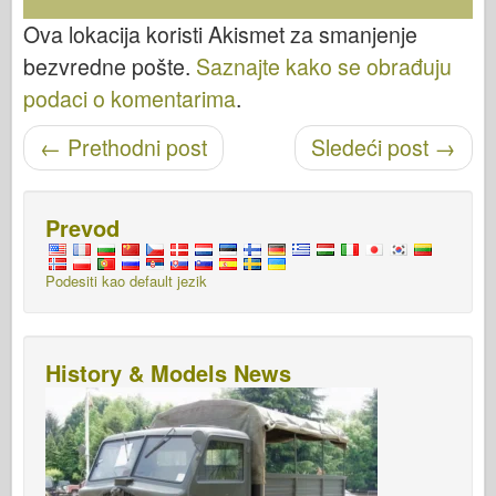
Ova lokacija koristi Akismet za smanjenje
bezvredne pošte.
Saznajte kako se obrađuju
podaci o komentarima
.
Objavi navigaciju
←
Prethodni post
Sledeći post
→
Prevod
Podesiti kao default jezik
History & Models News