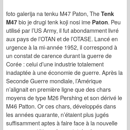
Bronko
Sajber-hobi
foto galerija na tenku M47 Paton, The
Tenk
M47
bio je drugi tenk koji nosi ime
Paton
. Peu
Dnepromodel
utilisé par l’US Army, il fut abondamment livré
Zmaja
aux pays de l’OTAN et de l’OTASE. Lancé en
Eduard
urgence à la mi-année 1952, il correspond à
E.T. Model
un constat de carence durant la guerre de
Fini kalupi
Corée : celui d’une industrie totalement
Sile hrabrosti
inadaptée à une économie de guerre. Après la
FriulModel
Seconde Guerre mondiale, l’Amérique
Hasegava
n’alignait en première ligne que des chars
Heler
moyens de type M26 Pershing et son dérivé le
M46 Patton. Or ces chars, développés dans
HobbyBoss
les années quarante, n’étaient plus jugés
IBG modeli
suffisamment aptes à faire face à la nouvelle
ICM