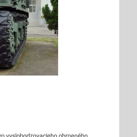
 typ vyslobodzovacieho obrneného