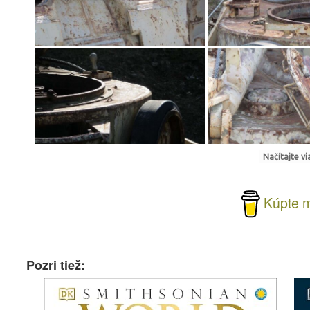
Načítajte via
Kúpte m
Pozri tiež: