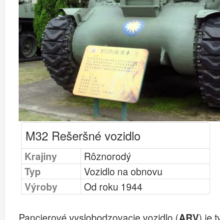
M32 Rešeršné vozidlo
Krajiny
Rôznorodý
Typ
Vozidlo na obnovu
Výroby
Od roku 1944
Pancierové vyslobodzovacie vozidlo (
ARV
) je