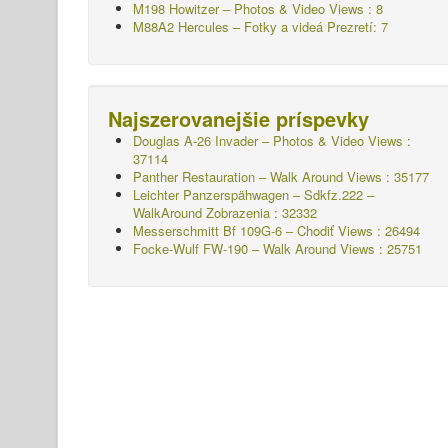
M198 Howitzer – Photos & Video Views : 8
M88A2 Hercules – Fotky a videá Prezretí: 7
Najszerovanejšie príspevky
Douglas A-26 Invader – Photos & Video Views :
37114
Panther Restauration – Walk Around Views : 35177
Leichter Panzerspähwagen – Sdkfz.222 –
WalkAround
Zobrazenia : 32332
Messerschmitt Bf 109G-6 – Chodiť
Views : 26494
Focke-Wulf FW-190 – Walk Around Views : 25751