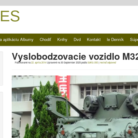
ES
a aplikáciu Albumy
Chodiť
Knihy
Dvd
Kontakt
le Denník
Súp
Vyslobodzovacie vozidlo M32 
Publikované na
22. apríla 2014
Upravené na
30 September 2025
podľa
SdKfz.000
|
nechať odpoveď