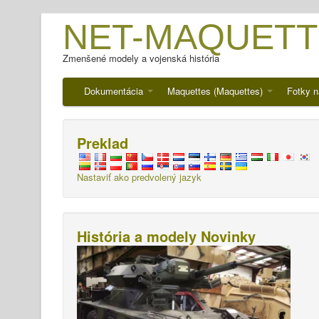
NET-MAQUETT
Zmenšené modely a vojenská história
Dokumentácia
Maquettes (Maquettes)
Fotky n
Preklad
Nastaviť ako predvolený jazyk
História a modely Novinky