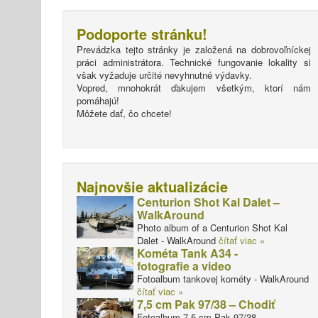
Podoporte stránku!
Prevádzka tejto stránky je založená na dobrovoľníckej
práci administrátora. Technické fungovanie lokality si
však vyžaduje určité nevyhnutné výdavky.
Vopred, mnohokrát ďakujem všetkým, ktorí nám
pomáhajú!
Môžete dať, čo chcete!
Najnovšie aktualizácie
Centurion Shot Kal Dalet –
WalkAround
Photo album of a Centurion Shot Kal
Dalet - WalkAround
čítať viac »
Kométa Tank A34 -
fotografie a video
Fotoalbum tankovej kométy - WalkAround
čítať viac »
7,5 cm Pak 97/38 – Chodiť
Fotoalbum 7,5 cm Pak 97/38 -