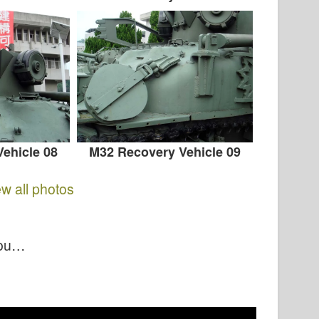
ehicle 08
M32 Recovery Vehicle 09
ew all photos
you…