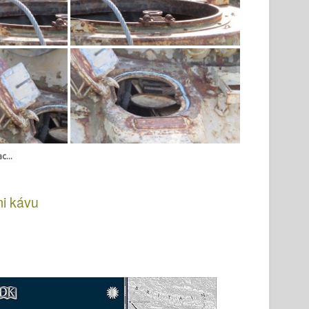
c...
i kávu