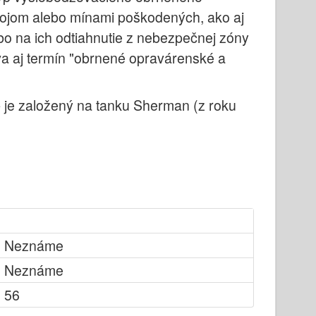
bojom alebo mínami poškodených, ako aj
o na ich odtiahnutie z nebezpečnej zóny
íva aj termín "obrnené opravárenské a
e
je založený na tanku Sherman (z roku
Neznáme
Neznáme
56