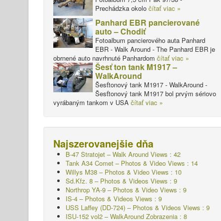
Prechádzka okolo
čítať viac »
Panhard EBR pancierované
auto – Chodiť
Fotoalbum pancierového auta Panhard
EBR - Walk Around - The Panhard EBR je
obrnené auto navrhnuté Panhardom
čítať viac »
Šesť ton tank M1917 –
WalkAround
Šesťtonový tank M1917 - WalkAround -
Šesťtonový tank M1917 bol prvým sériovo
vyrábaným tankom v USA
čítať viac »
Najszerovanejšie dňa
B-47 Stratojet – Walk Around Views : 42
Tank A34 Comet – Photos & Video Views : 14
Willys M38 – Photos & Video Views : 10
Sd.Kfz. 8 – Photos & Videos Views : 9
Northrop YA-9 – Photos & Video Views : 9
IS-4 – Photos & Videos Views : 9
USS Laffey (DD-724) – Photos & Videos Views : 9
ISU-152 vol2 – WalkAround
Zobrazenia : 8