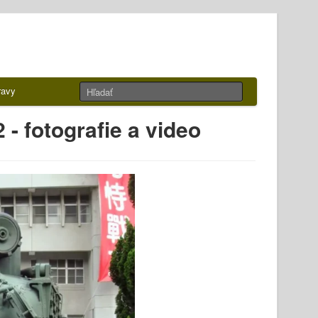
ravy
- fotografie a video