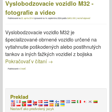
Vyslobodzovacie vozidlo M32 -
fotografie a video
Publikované na
22. apríla 2014
Upravené na
14. septembra 2024
podľa
SdKfz.000
|
nechať odpoveď
Vyslobodzovacie vozidlo M32 je
špecializované obrnené vozidlo určené na
vytiahnutie poškodených alebo postihnutých
tankov a iných ťažkých vozidiel z bojiska
Pokračovať v čítaní
→
Publikované v
Chodiť
.
Preklad
Nastaviť ako predvolený jazyk