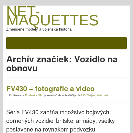
NET-
MAQUETTES
Zmenšené modely a vojenská história
Archív značiek:
Vozidlo na
obnovu
FV430 – fotografie a video
Publikované na
22. februára 2024
Upravené na
3. decembra 2024
podľa
SdKfz.000
|
nechať odpoveď
Séria FV430 zahŕňa množstvo bojových
obrnených vozidiel britskej armády, všetky
postavené na rovnakom podvozku