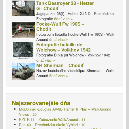
Tank Destroyer 38 - Hetzer
G - Chodiť
Jagdpanzer 38(t) - Hetzer G13-D - Prechádzka -
Fotografie
čítať viac »
Focke-Wulf Fw 190S –
Chodiť
Fotoalbum lietadla Focke-Wulf Fw 190S - Walk
Around
čítať viac »
Fotografie bataille de
Wolchow – Volkhov 1942
Fotografie Bitka pri Wolchow - Volkhov 1942
čítať viac »
M4 Sherman – Chodiť
Názov hudobného videoklipu: Sherman – Walk
Around
čítať viac »
Najszerovanejšie dňa
McDonnell-Douglas AV-8B Harrier II Plus – WalkAround
Views : 20
PZL P.11 – Zobrazenie WalkAround : 11
Pak 40 – Prechádzka okolo Výhľad : 10