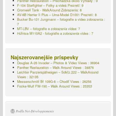
Panther Restauration – Prechádzka okolo Výhľady : 9
F-104 Starfighter – Fotky a videá Prezretí: 9
Cromwell Tank - WalkAround Zobrazenia: 8
AV-8B Harrier II Plus – Uma-Model D1001 Prezretí: 8
Bucker Bu-131 Jungmann – fotografie a video zobrazenia :
7
MT-LBV – fotografie a zobrazenia videa: 7
Húfnica M110A2 - fotografie a zobrazenia videa : 7
Najszerovanejšie príspevky
Douglas A-26 Invader – Photos & Video Views : 36904
Panther Restauration – Walk Around Views : 34876
Leichter Panzerspähwagen – Sdkfz.222 – WalkAround
Views : 32135
Messerschmitt Bf 109G-6 – Chodiť
Views : 26256
Focke-Wulf FW-190 – Walk Around Views : 25353
Podľa Net-Développements