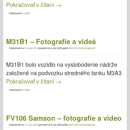
Pokračovať v čítaní
→
Publikované v
Chodiť
.
M31B1 – Fotografie a videá
Publikované na
30. júna 2016
Upravené na
8 July 2025
podľa
SdKfz.000
|
nechať odpoveď
M31B1 bolo vozidlo na vyslobodenie nádrže
založené na podvozku stredného tanku M3A3
Pokračovať v čítaní
→
Publikované v
Chodiť
.
FV106 Samson – fotografie a video
Publikované na
14. júna 2016
Upravené na
8 July 2025
podľa
SdKfz.000
|
nechať odpoveď