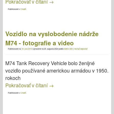
Pokračovať v čítaní
→
Publikované v
Chodiť
.
Vozidlo na vyslobodenie nádrže
M74 - fotografie a video
Publikované na
18. júla 2015
Upravené na
25. augusta 2024
podľa
SdKfz.000
|
nechať odpoveď
M74 Tank Recovery Vehicle bolo ženijné
vozidlo používané americkou armádou v 1950.
rokoch
Pokračovať v čítaní
→
Publikované v
Chodiť
.