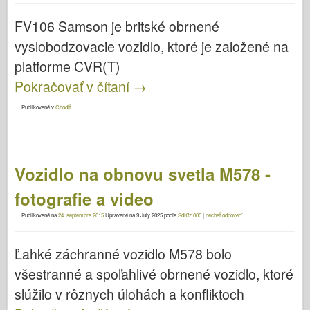
FV106 Samson je britské obrnené
vyslobodzovacie vozidlo, ktoré je založené na
platforme CVR(T)
Pokračovať v čítaní
→
Publikované v
Chodiť
.
Vozidlo na obnovu svetla M578 -
fotografie a video
Publikované na
24. septembra 2015
Upravené na
9 July 2025
podľa
SdKfz.000
|
nechať odpoveď
Ľahké záchranné vozidlo M578 bolo
všestranné a spoľahlivé obrnené vozidlo, ktoré
slúžilo v rôznych úlohách a konfliktoch