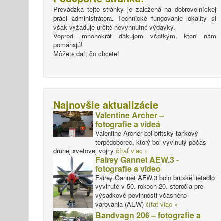
Prevádzka tejto stránky je založená na dobrovoľníckej
práci administrátora. Technické fungovanie lokality si
však vyžaduje určité nevyhnutné výdavky.
Vopred, mnohokrát ďakujem všetkým, ktorí nám
pomáhajú!
Môžete dať, čo chcete!
Najnovšie aktualizácie
Valentine Archer –
fotografie a videá
Valentine Archer bol britský tankový
torpédoborec, ktorý bol vyvinutý počas
druhej svetovej vojny
čítať viac »
Fairey Gannet AEW.3 -
fotografie a video
Fairey Gannet AEW.3 bolo britské lietadlo
vyvinuté v 50. rokoch 20. storočia pre
výsadkové povinnosti včasného
varovania (AEW)
čítať viac »
Bandvagn 206 – fotografie a