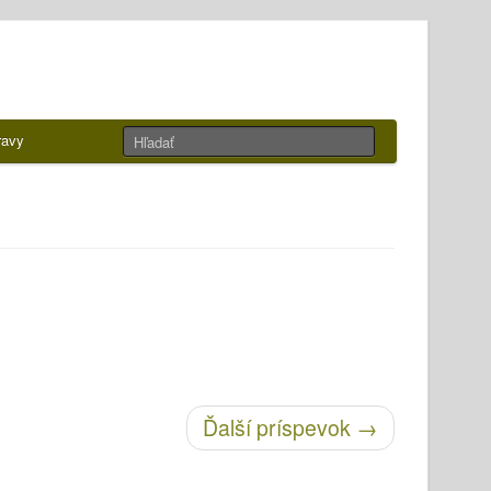
ravy
Ďalší príspevok
→