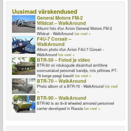
Uusimad värskendused
General Motors FM-2
Wildcat – WalkAround
Albumi foto d'un Avion General Motors FM-2
Wildcat - WalkAround
loe veel »
F4U-7 Corsair –
WalkAround
Album photo d'un Avion F4U-7 Corsair -
WalkAround
loe veel »
BTR-50 – Fotod ja video
BTR-50 on nõukogude disainitud amfiibne
soomustatud personali kandja, mis põhines PT-
76 kerge paagi šassiil
loe veel »
BTR-70 – WalkAround
Photo album of a BTR-70 - WalkAround
loe veel
»
BTR-90 – WalkAround
BTR-90 is an 8×8 wheeled armored personnel
carrier developed in Russia
loe veel »