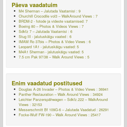
Päeva vaadatuim
M4 Sherman – Jalutada
Vaatamisi : 9
Churchill Crocodile vol3 – WalkAround Views : 7
BRDM-2 - fotode ja videote vaatamised: 7
Boeing 80 – Photos & Videos Views : 7
Sdkfz 7 – Jalutada
Vaatamisi : 6
Stug III - jalutuskäigu vaated : 6
IMAM Ro 37bis – Photos & Video Views : 6
Leopard 1A1 - jalutuskäigu vaated: 5
M4A1 Sherman - jalutuskäigu vaated: 5
7.5 cm Pak 97/38 – Walk Around Views : 5
Enim vaadatud postitused
Douglas A-26 Invader – Photos & Video Views : 36941
Panther Restauration – Walk Around Views : 34924
Leichter Panzerspähwagen – Sdkfz.222 – WalkAround
Views : 32153
Messerschmitt Bf 109G-6 – Jalutada
Vaadatud : 26291
Focke-Wulf FW-190 – Walk Around Views : 25417