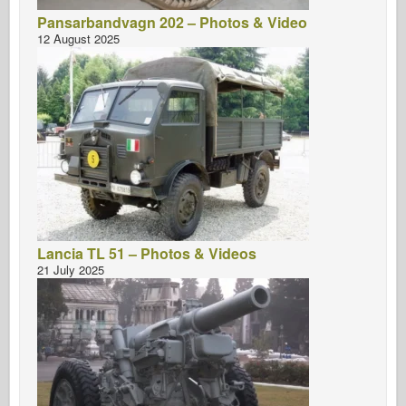
Italeri
Pansarbandvagn 202 – Photos & Video
Legend
12 August 2025
Meng mudel
Tamiya
Tristar
Trompetist
Zvezda
Albumid-fotod
Jalutage ringi
Lancia TL 51 – Photos & Videos
21 July 2025
Raamatud
Dvd
Kontakt
le Päevik
Komplektid