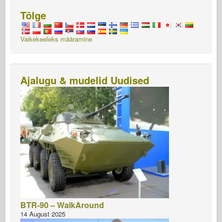
o
d
o
Osprey Kirjastus
Tõlge
o
n
Eskaadri signaal
k
TankPower
Vaikekeeleks määramine
Veoautod ja tankid
Waffen-Arsenal
Ajalugu & mudelid Uudised
Wydawnictwo Militaria
Maquettes
Akadeemia
Ace mudelid
AFV klubi
Airfix
Õhujõud
AZ mudel
BTR-90 – WalkAround
Must koer
14 August 2025