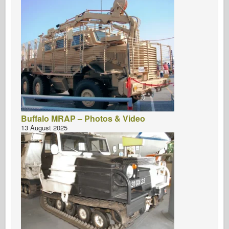
Bronco
Küber-hobi
Dnepromodel
Dragon
Eduard
E.T. Mudel
Peened vormid
Buffalo MRAP – Photos & Video
Valori väed
13 August 2025
FriulModel
Hasegawa
Heller
HobbyBoss
IBG mudelid
Icm