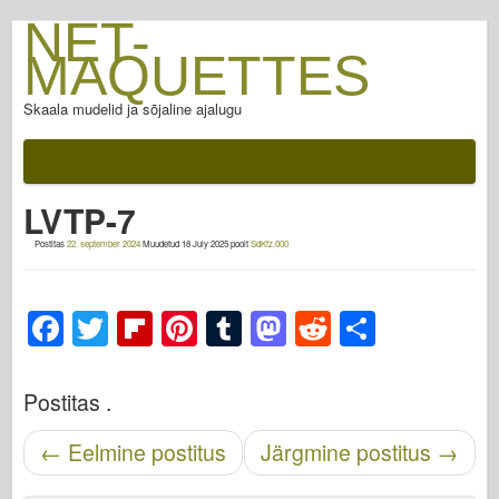
NET-
MAQUETTES
Skaala mudelid ja sõjaline ajalugu
Dokumentatsiooni
Pärast lahingut
LVTP-7
AFV relvad
Postitas
22. september 2024
Muudetud
18 July 2025
poolt
SdKfz.000
Liitlastelg
Armor PhotoGallery
F
T
Fl
Pi
T
M
R
S
Soomus profiilis
a
wi
ip
nt
u
a
e
h
Concord
c
tt
b
er
m
st
d
ar
Postitas .
Mutrid ja poldid
e
er
o
e
bl
o
di
e
Uus Vanguard
Navigeerimise sisestamine
←
Eelmine postitus
Järgmine postitus
→
b
ar
st
r
d
t
Osprey modelleerimine